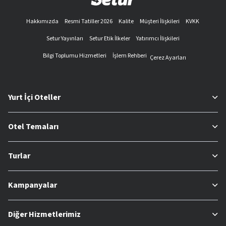
Hakkımızda
Resmi Tatiller 2026
Kalite
Müşteri İlişkileri
KVKK
Setur Yayınları
Setur Etik İlkeler
Yatırımcı İlişkileri
Bilgi Toplumu Hizmetleri
İşlem Rehberi
Çerez Ayarları
Yurt İçi Oteller
Otel Temaları
Turlar
Kampanyalar
Diğer Hizmetlerimiz