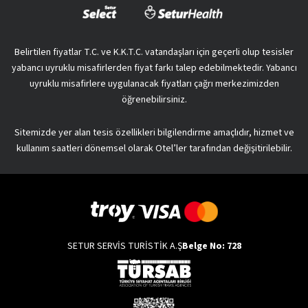
Belirtilen fiyatlar T.C. ve K.K.T.C. vatandaşları için geçerli olup tesisler
yabancı uyruklu misafirlerden fiyat farkı talep edebilmektedir. Yabancı
uyruklu misafirlere uygulanacak fiyatları çağrı merkezimizden
öğrenebilirsiniz.
Sitemizde yer alan tesis özellikleri bilgilendirme amaçlıdır, hizmet ve
kullanım saatleri dönemsel olarak Otel’ler tarafından değişitirilebilir.
SETUR SERVİS TURİSTİK A.Ş
Belge No: 728