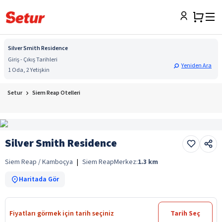
Silver Smith Residence
Giriş - Çıkış Tarihleri
Yeniden Ara
1 Oda, 2 Yetişkin
Setur
Siem Reap Otelleri
Silver Smith Residence
Siem Reap / Kamboçya
|
Siem Reap
Merkez:
1.3
km
Haritada Gör
Fiyatları görmek için tarih seçiniz
Tarih Seç