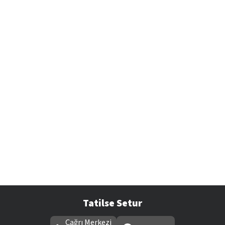
Tatilse Setur
Çağrı Merkezi