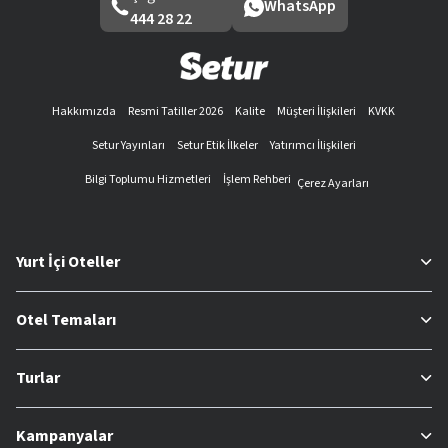
WhatsApp
444 28 22
Hakkımızda
Resmi Tatiller 2026
Kalite
Müşteri İlişkileri
KVKK
Setur Yayınları
Setur Etik İlkeler
Yatırımcı İlişkileri
Bilgi Toplumu Hizmetleri
İşlem Rehberi
Çerez Ayarları
Yurt İçi Oteller
Otel Temaları
Turlar
Kampanyalar