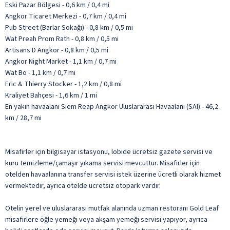
Eski Pazar Bölgesi - 0,6 km / 0,4 mi
Angkor Ticaret Merkezi - 0,7 km / 0,4 mi
Pub Street (Barlar Sokağı) - 0,8 km / 0,5 mi
Wat Preah Prom Rath - 0,8 km / 0,5 mi
Artisans D Angkor - 0,8 km / 0,5 mi
Angkor Night Market - 1,1 km / 0,7 mi
Wat Bo - 1,1 km / 0,7 mi
Eric & Thierry Stocker - 1,2 km / 0,8 mi
Kraliyet Bahçesi - 1,6 km / 1 mi
En yakın havaalanı Siem Reap Angkor Uluslararası Havaalanı (SAI) - 46,2
km / 28,7 mi
Misafirler için bilgisayar istasyonu, lobide ücretsiz gazete servisi ve
kuru temizleme/çamaşır yıkama servisi mevcuttur. Misafirler için
otelden havaalanına transfer servisi istek üzerine ücretli olarak hizmet
vermektedir, ayrıca otelde ücretsiz otopark vardır.
Otelin yerel ve uluslararası mutfak alanında uzman restoranı Gold Leaf
misafirlere öğle yemeği veya akşam yemeği servisi yapıyor, ayrıca