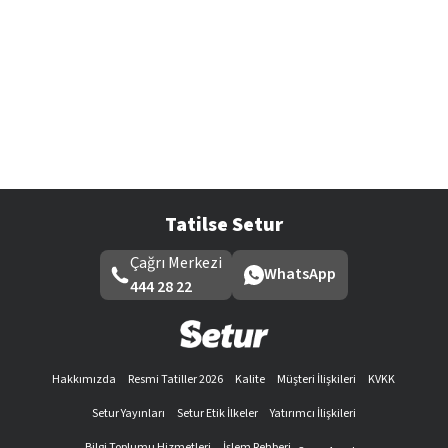
Tatilse Setur
Çağrı Merkezi
WhatsApp
444 28 22
Hakkımızda
Resmi Tatiller 2026
Kalite
Müşteri İlişkileri
KVKK
Setur Yayınları
Setur Etik İlkeler
Yatırımcı İlişkileri
Bilgi Toplumu Hizmetleri
İşlem Rehberi