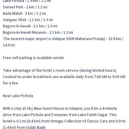
Lake Pichola - 1.9 km / 1.2 mi
Sunset Park - 2 km / 1.2 mi
Bada Mahal - 2 km / 1.2 mi
Gangaur Ghat - 2.1 km / 1.3 mi
Bagore ki Haveli - 2.1 km / 1.3 mi
Bagore-ki-Haveli Museum - 2.1 km / 1.3 mi
The nearest major airport is Udaipur (UDR-Maharana Pratap) - 23.9 km /
14.9 mi
Free self parking is available onsite.
Take advantage of the hotel s room service (during limited hours).
Cooked-to-order breakfasts are available daily from 7:00 AM to 9:30 AM
for a fee.
Near Lake Pichola
With a stay at Sky Blue Guest House in Udaipur, you ll be a 4-minute
drive from Lake Pichola and 5 minutes from Lake Fateh Sagar. This
hotel is 0.2 mi (0.4 km) from Vintage Collection of Classic Cars and 0.9 mi
(1.4 km) from Gulab Bagh.