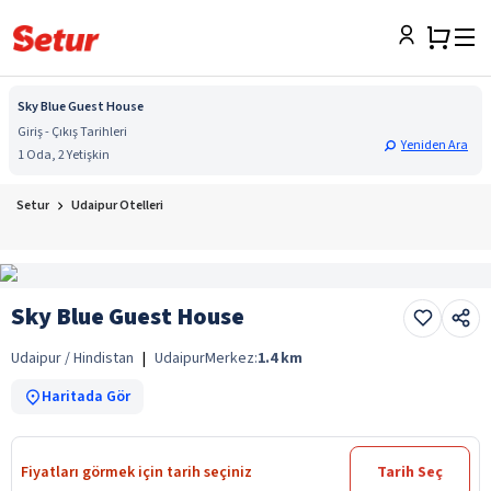
Sky Blue Guest House
Giriş - Çıkış Tarihleri
Yeniden Ara
1 Oda, 2 Yetişkin
Setur
Udaipur Otelleri
Sky Blue Guest House
Udaipur / Hindistan
|
Udaipur
Merkez:
1.4
km
Haritada Gör
Fiyatları görmek için tarih seçiniz
Tarih Seç