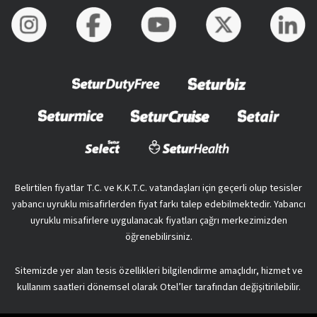
Belirtilen fiyatlar T.C. ve K.K.T.C. vatandaşları için geçerli olup tesisler
yabancı uyruklu misafirlerden fiyat farkı talep edebilmektedir. Yabancı
uyruklu misafirlere uygulanacak fiyatları çağrı merkezimizden
öğrenebilirsiniz.
Sitemizde yer alan tesis özellikleri bilgilendirme amaçlıdır, hizmet ve
kullanım saatleri dönemsel olarak Otel’ler tarafından değişitirilebilir.