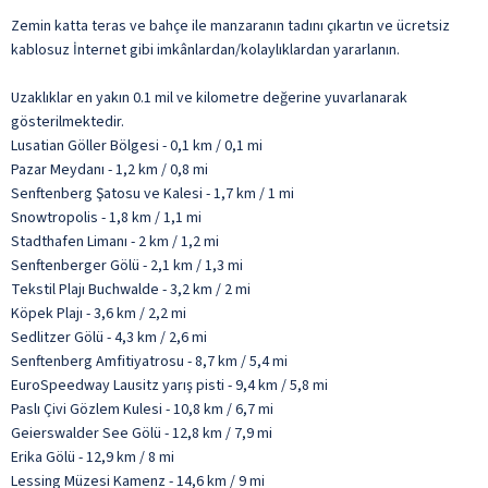
Zemin katta teras ve bahçe ile manzaranın tadını çıkartın ve ücretsiz
kablosuz İnternet gibi imkânlardan/kolaylıklardan yararlanın.
Uzaklıklar en yakın 0.1 mil ve kilometre değerine yuvarlanarak
gösterilmektedir.
Lusatian Göller Bölgesi - 0,1 km / 0,1 mi
Pazar Meydanı - 1,2 km / 0,8 mi
Senftenberg Şatosu ve Kalesi - 1,7 km / 1 mi
Snowtropolis - 1,8 km / 1,1 mi
Stadthafen Limanı - 2 km / 1,2 mi
Senftenberger Gölü - 2,1 km / 1,3 mi
Tekstil Plajı Buchwalde - 3,2 km / 2 mi
Köpek Plajı - 3,6 km / 2,2 mi
Sedlitzer Gölü - 4,3 km / 2,6 mi
Senftenberg Amfitiyatrosu - 8,7 km / 5,4 mi
EuroSpeedway Lausitz yarış pisti - 9,4 km / 5,8 mi
Paslı Çivi Gözlem Kulesi - 10,8 km / 6,7 mi
Geierswalder See Gölü - 12,8 km / 7,9 mi
Erika Gölü - 12,9 km / 8 mi
Lessing Müzesi Kamenz - 14,6 km / 9 mi