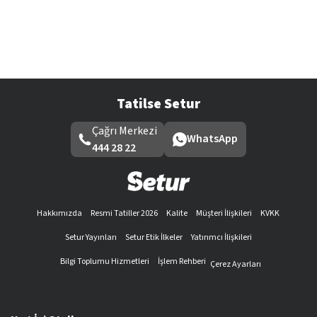
Tatilse Setur
Çağrı Merkezi
WhatsApp
444 28 22
Hakkımızda
Resmi Tatiller 2026
Kalite
Müşteri İlişkileri
KVKK
Setur Yayınları
Setur Etik İlkeler
Yatırımcı İlişkileri
Bilgi Toplumu Hizmetleri
İşlem Rehberi
Çerez Ayarları