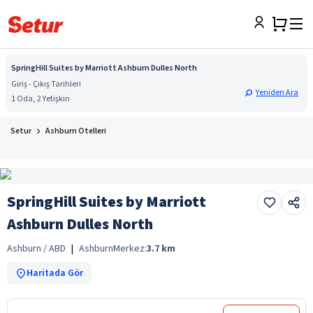
SpringHill Suites by Marriott Ashburn Dulles North
Giriş - Çıkış Tarihleri
Yeniden Ara
1 Oda, 2 Yetişkin
Setur
Ashburn Otelleri
SpringHill Suites by Marriott
Ashburn Dulles North
Ashburn / ABD
|
Ashburn
Merkez:
3.7
km
Haritada Gör