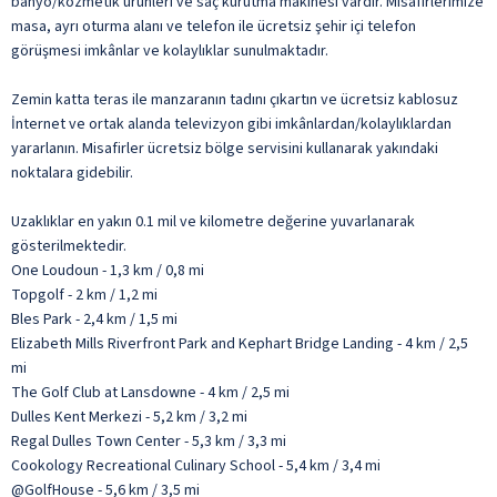
banyo/kozmetik ürünleri ve saç kurutma makinesi vardır. Misafirlerimize
masa, ayrı oturma alanı ve telefon ile ücretsiz şehir içi telefon
görüşmesi imkânlar ve kolaylıklar sunulmaktadır.
Zemin katta teras ile manzaranın tadını çıkartın ve ücretsiz kablosuz
İnternet ve ortak alanda televizyon gibi imkânlardan/kolaylıklardan
yararlanın. Misafirler ücretsiz bölge servisini kullanarak yakındaki
noktalara gidebilir.
Uzaklıklar en yakın 0.1 mil ve kilometre değerine yuvarlanarak
gösterilmektedir.
One Loudoun - 1,3 km / 0,8 mi
Topgolf - 2 km / 1,2 mi
Bles Park - 2,4 km / 1,5 mi
Elizabeth Mills Riverfront Park and Kephart Bridge Landing - 4 km / 2,5
mi
The Golf Club at Lansdowne - 4 km / 2,5 mi
Dulles Kent Merkezi - 5,2 km / 3,2 mi
Regal Dulles Town Center - 5,3 km / 3,3 mi
Cookology Recreational Culinary School - 5,4 km / 3,4 mi
@GolfHouse - 5,6 km / 3,5 mi