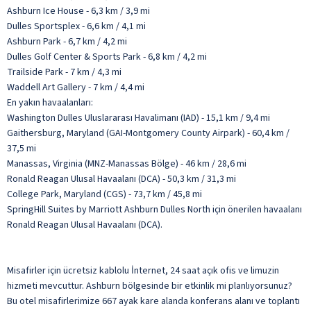
Ashburn Ice House - 6,3 km / 3,9 mi
Dulles Sportsplex - 6,6 km / 4,1 mi
Ashburn Park - 6,7 km / 4,2 mi
Dulles Golf Center & Sports Park - 6,8 km / 4,2 mi
Trailside Park - 7 km / 4,3 mi
Waddell Art Gallery - 7 km / 4,4 mi
En yakın havaalanları:
Washington Dulles Uluslararası Havalimanı (IAD) - 15,1 km / 9,4 mi
Gaithersburg, Maryland (GAI-Montgomery County Airpark) - 60,4 km /
37,5 mi
Manassas, Virginia (MNZ-Manassas Bölge) - 46 km / 28,6 mi
Ronald Reagan Ulusal Havaalanı (DCA) - 50,3 km / 31,3 mi
College Park, Maryland (CGS) - 73,7 km / 45,8 mi
SpringHill Suites by Marriott Ashburn Dulles North için önerilen havaalanı
Ronald Reagan Ulusal Havaalanı (DCA).
Misafirler için ücretsiz kablolu İnternet, 24 saat açık ofis ve limuzin
hizmeti mevcuttur. Ashburn bölgesinde bir etkinlik mi planlıyorsunuz?
Bu otel misafirlerimize 667 ayak kare alanda konferans alanı ve toplantı