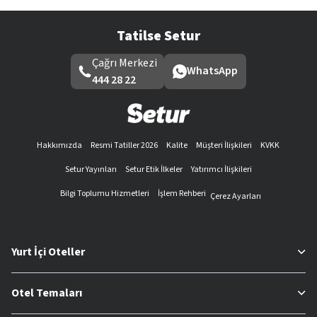
Tatilse Setur
Çağrı Merkezi
WhatsApp
444 28 22
Hakkımızda
Resmi Tatiller 2026
Kalite
Müşteri İlişkileri
KVKK
Setur Yayınları
Setur Etik İlkeler
Yatırımcı İlişkileri
Bilgi Toplumu Hizmetleri
İşlem Rehberi
Çerez Ayarları
Yurt İçi Oteller
Otel Temaları