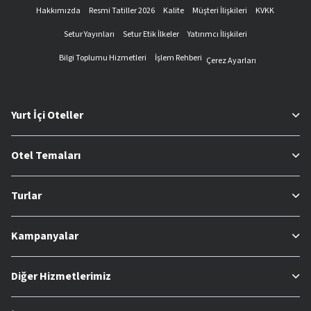
Hakkımızda
Resmi Tatiller 2026
Kalite
Müşteri İlişkileri
KVKK
Setur Yayınları
Setur Etik İlkeler
Yatırımcı İlişkileri
Bilgi Toplumu Hizmetleri
İşlem Rehberi
Çerez Ayarları
Yurt İçi Oteller
Otel Temaları
Turlar
Kampanyalar
Diğer Hizmetlerimiz