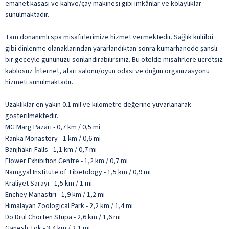
emanet kasası ve kahve/çay makinesi gibi imkânlar ve kolaylıklar
sunulmaktadır.
Tam donanımlı spa misafirlerimize hizmet vermektedir. Sağlık kulübü
gibi dinlenme olanaklarından yararlandıktan sonra kumarhanede şanslı
bir geceyle gününüzü sonlandırabilirsiniz. Bu otelde misafirlere ücretsiz
kablosuz İnternet, atari salonu/oyun odası ve düğün organizasyonu
hizmeti sunulmaktadır.
Uzaklıklar en yakın 0.1 mil ve kilometre değerine yuvarlanarak
gösterilmektedir.
MG Marg Pazarı - 0,7 km / 0,5 mi
Ranka Monastery - 1 km / 0,6 mi
Banjhakri Falls - 1,1 km / 0,7 mi
Flower Exhibition Centre - 1,2 km / 0,7 mi
Namgyal Institute of Tibetology - 1,5 km / 0,9 mi
Kraliyet Sarayı - 1,5 km / 1 mi
Enchey Manastırı - 1,9 km / 1,2 mi
Himalayan Zoological Park - 2,2 km / 1,4 mi
Do Drul Chorten Stupa - 2,6 km / 1,6 mi
Ganesh Tok - 3,4 km / 2,1 mi