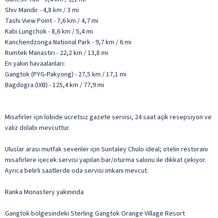
Shiv Mandir - 4,8 km / 3 mi
Tashi View Point - 7,6 km / 4,7 mi
Kabi Lungchok - 8,6 km / 5,4 mi
Kanchendzonga National Park - 9,7 km / 6 mi
Rumtek Manastırı - 22,2 km / 13,8 mi
En yakın havaalanları:
Gangtok (PYG-Pakyong) - 27,5 km / 17,1 mi
Bagdogra (IXB) - 125,4 km / 77,9 mi
Misafirler için lobide ücretsiz gazete servisi, 24 saat açık resepsiyon ve
valiz dolabı mevcuttur.
Uluslar arası mutfak sevenler için Suntaley Chulo ideal; otelin restoranı
misafirlere içecek servisi yapılan bar/oturma salonu ile dikkat çekiyor.
Ayrıca belirli saatlerde oda servisi imkanı mevcut.
Ranka Monastery yakınında
Gangtok bölgesindeki Sterling Gangtok Orange Village Resort