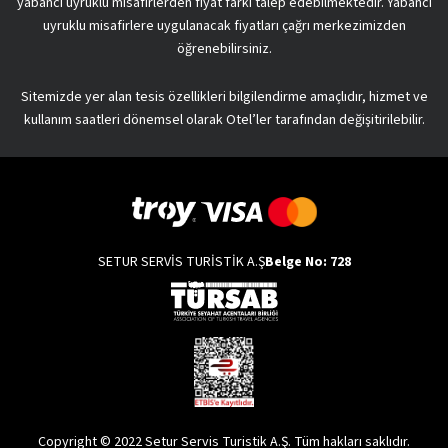
yabancı uyruklu misafirlerden fiyat farkı talep edebilmektedir. Yabancı
uyruklu misafirlere uygulanacak fiyatları çağrı merkezimizden
öğrenebilirsiniz.
Sitemizde yer alan tesis özellikleri bilgilendirme amaçlıdır, hizmet ve
kullanım saatleri dönemsel olarak Otel’ler tarafından değişitirilebilir.
SETUR SERVİS TURİSTİK A.Ş
Belge No: 728
Copyright © 2022 Setur Servis Turistik A.Ş. Tüm hakları saklıdır.