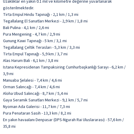
Uzaklıklar en yakın 0.1 mil ve kilometre değerine yuvarlanarak
gösterilmektedir.
Tirta Empul Hindu Tapınağı - 2,1 km / 1,3 mi
Tegallalang El Sanatları Merkezi - 2,9 km / 1,8 mi
Bali Pulina - 4,1 km / 2,6 mi
Pura Mengening - 4,7 km / 2,9 mi
Gunung Kawi Tapınağı - 5 km / 3,1 mi
Tegallalang Çeltik Terasları - 5,3 km / 3,3 mi
Tirta Empul Tapınağı - 5,9 km / 3,7 mi
Alas Harum Bali - 6,1 km / 3,8 mi
Istana Kepresidenan Tampaksiring Cumhurbaşkanlığı Sarayı - 6,2 km /
3,9 mi
Manuaba Şelalesi - 7,4 km / 4,6 mi
Orman Salıncağı - 7,4 km / 4,6 mi
Aloha Ubud Salıncağı - 8,7 km / 5,4 mi
Gaya Seramik Sanatları Merkezi - 9,1 km / 5,7 mi
Nyoman Ada Galerisi - 11,7 km / 7,3 mi
Pura Penataran Sasih - 13,3 km / 8,2 mi
En yakın havaalanı Denpasar (DPS-Ngurah Rai Uluslararası) - 57,6 km /
35,8 mi