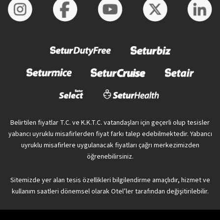
Belirtilen fiyatlar T.C. ve K.K.T.C. vatandaşları için geçerli olup tesisler
yabancı uyruklu misafirlerden fiyat farkı talep edebilmektedir. Yabancı
uyruklu misafirlere uygulanacak fiyatları çağrı merkezimizden
öğrenebilirsiniz.
Sitemizde yer alan tesis özellikleri bilgilendirme amaçlıdır, hizmet ve
kullanım saatleri dönemsel olarak Otel’ler tarafından değişitirilebilir.