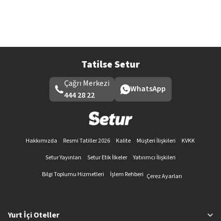
Tatilse Setur
Çağrı Merkezi
WhatsApp
444 28 22
Hakkımızda
Resmi Tatiller 2026
Kalite
Müşteri İlişkileri
KVKK
Setur Yayınları
Setur Etik İlkeler
Yatırımcı İlişkileri
Bilgi Toplumu Hizmetleri
İşlem Rehberi
Çerez Ayarları
Yurt İçi Oteller