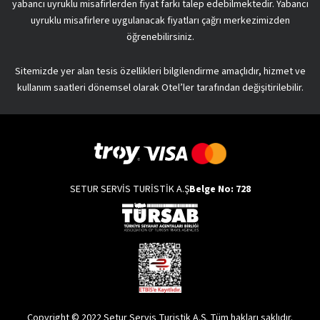
yabancı uyruklu misafirlerden fiyat farkı talep edebilmektedir. Yabancı
uyruklu misafirlere uygulanacak fiyatları çağrı merkezimizden
öğrenebilirsiniz.
Sitemizde yer alan tesis özellikleri bilgilendirme amaçlıdır, hizmet ve
kullanım saatleri dönemsel olarak Otel’ler tarafından değişitirilebilir.
SETUR SERVİS TURİSTİK A.Ş
Belge No: 728
Copyright © 2022 Setur Servis Turistik A.Ş. Tüm hakları saklıdır.