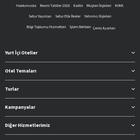
Hakkımızda
Resmi Tatiller 2026
Kalite
Müşteri İlişkileri
KVKK
Setur Yayınları
Setur Etik İlkeler
Yatırımcı İlişkileri
Bilgi Toplumu Hizmetleri
İşlem Rehberi
Çerez Ayarları
Yurt İçi Oteller
Otel Temaları
Turlar
Kampanyalar
Diğer Hizmetlerimiz