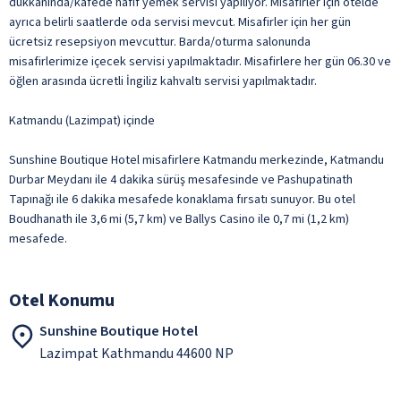
dükkânında/kafede hafif yemek servisi yapılıyor. Misafirler için otelde
ayrıca belirli saatlerde oda servisi mevcut. Misafirler için her gün
ücretsiz resepsiyon mevcuttur. Barda/oturma salonunda
misafirlerimize içecek servisi yapılmaktadır. Misafirlere her gün 06.30 ve
öğlen arasında ücretli İngiliz kahvaltı servisi yapılmaktadır.
Katmandu (Lazimpat) içinde
Sunshine Boutique Hotel misafirlere Katmandu merkezinde, Katmandu
Durbar Meydanı ile 4 dakika sürüş mesafesinde ve Pashupatinath
Tapınağı ile 6 dakika mesafede konaklama fırsatı sunuyor. Bu otel
Boudhanath ile 3,6 mi (5,7 km) ve Ballys Casino ile 0,7 mi (1,2 km)
mesafede.
Otel Konumu
Sunshine Boutique Hotel
Lazimpat Kathmandu 44600 NP