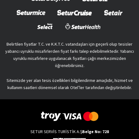
Belirtilen fiyatlar T.C. ve K.K.T.C. vatandaşları için geçerli olup tesisler
yabancı uyruklu misafirlerden fiyat farkı talep edebilmektedir. Yabancı
uyruklu misafirlere uygulanacak fiyatları çağrı merkezimizden
öğrenebilirsiniz.
Sitemizde yer alan tesis özellikleri bilgilendirme amaçlıdır, hizmet ve
kullanım saatleri dönemsel olarak Otel’ler tarafından değişitirilebilir.
SETUR SERVİS TURİSTİK A.Ş
Belge No: 728