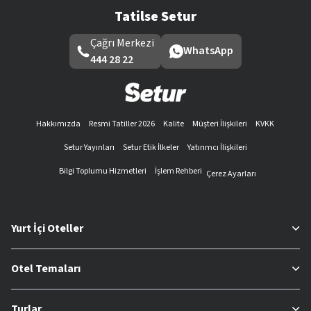
Tatilse Setur
Çağrı Merkezi
WhatsApp
444 28 22
Hakkımızda
Resmi Tatiller 2026
Kalite
Müşteri İlişkileri
KVKK
Setur Yayınları
Setur Etik İlkeler
Yatırımcı İlişkileri
Bilgi Toplumu Hizmetleri
İşlem Rehberi
Çerez Ayarları
Yurt İçi Oteller
Otel Temaları
Turlar