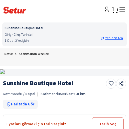
Sunshine Boutique Hotel
Giriş - Çıkış Tarihleri
Yeniden Ara
1 Oda, 2 Yetişkin
Setur
Kathmandu Otelleri
Sunshine Boutique Hotel
Kathmandu / Nepal
|
Kathmandu
Merkez:
1.8
km
Haritada Gör
Fiyatları görmek için tarih seçiniz
Tarih Seç