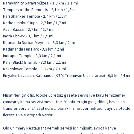
Narayanhity Sarayı Müzesi - 1,8 km / 1,1 mi
Temples of the Elements - 2,1 km / 1,3 mi
Hari Shanker Temple - 2,4 km / 1,5 mi
Kathesimbhu Stupa - 2,7 km / 1,7 mi
Asan Bazaar - 2,7 km / 1,7 mi
Indra Chowk - 3,1 km / 1,9 mi
Katmandu Durbar Meydanı - 3,3 km / 2 mi
Kathmandu Fun Park - 3,3 km / 2 mi
Indrapur Temple - 3,3 km / 2,1 mi
Kala (Black) Bhairab - 3,3 km / 2,1 mi
Kakeshwar Temple - 3,3 km / 2,1 mi
En yakın havaalanı Katmandu (KTM-Tribhuvan Uluslararası) - 6,5 km / 4 mi
Misafirler için ofis, lobide ücretsiz gazete servisi ve kuru temizleme/
çamaşır yıkama servisi mevcuttur. Misafirler için gidiş-dönüş havaalanı
transfer servisi 24 saat ücretli olarak hizmet vermektedir, ayrıca otelde
ücretsiz vale otopark vardır.
Old Chimney Restaurant yemek servisi için müsait, ayrıca kahve