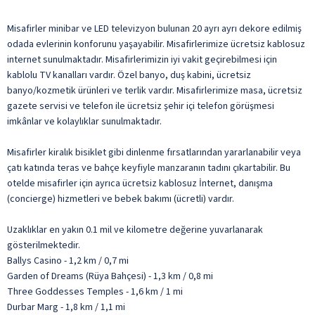
Misafirler minibar ve LED televizyon bulunan 20 ayrı ayrı dekore edilmiş
odada evlerinin konforunu yaşayabilir. Misafirlerimize ücretsiz kablosuz
internet sunulmaktadır. Misafirlerimizin iyi vakit geçirebilmesi için
kablolu TV kanalları vardır. Özel banyo, duş kabini, ücretsiz
banyo/kozmetik ürünleri ve terlik vardır. Misafirlerimize masa, ücretsiz
gazete servisi ve telefon ile ücretsiz şehir içi telefon görüşmesi
imkânlar ve kolaylıklar sunulmaktadır.
Misafirler kiralık bisiklet gibi dinlenme fırsatlarından yararlanabilir veya
çatı katında teras ve bahçe keyfiyle manzaranın tadını çıkartabilir. Bu
otelde misafirler için ayrıca ücretsiz kablosuz İnternet, danışma
(concierge) hizmetleri ve bebek bakımı (ücretli) vardır.
Uzaklıklar en yakın 0.1 mil ve kilometre değerine yuvarlanarak
gösterilmektedir.
Ballys Casino - 1,2 km / 0,7 mi
Garden of Dreams (Rüya Bahçesi) - 1,3 km / 0,8 mi
Three Goddesses Temples - 1,6 km / 1 mi
Durbar Marg - 1,8 km / 1,1 mi