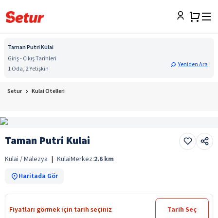
Taman Putri Kulai
Giriş - Çıkış Tarihleri
Yeniden Ara
1 Oda, 2 Yetişkin
Setur
Kulai Otelleri
Taman Putri Kulai
Kulai / Malezya
|
Kulai
Merkez:
2.6
km
Haritada Gör
Fiyatları görmek için tarih seçiniz
Tarih Seç