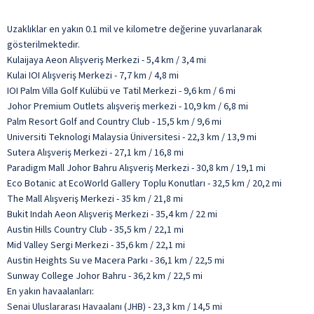
Uzaklıklar en yakın 0.1 mil ve kilometre değerine yuvarlanarak
gösterilmektedir.
Kulaijaya Aeon Alışveriş Merkezi - 5,4 km / 3,4 mi
Kulai IOI Alışveriş Merkezi - 7,7 km / 4,8 mi
IOI Palm Villa Golf Kulübü ve Tatil Merkezi - 9,6 km / 6 mi
Johor Premium Outlets alışveriş merkezi - 10,9 km / 6,8 mi
Palm Resort Golf and Country Club - 15,5 km / 9,6 mi
Universiti Teknologi Malaysia Üniversitesi - 22,3 km / 13,9 mi
Sutera Alışveriş Merkezi - 27,1 km / 16,8 mi
Paradigm Mall Johor Bahru Alışveriş Merkezi - 30,8 km / 19,1 mi
Eco Botanic at EcoWorld Gallery Toplu Konutları - 32,5 km / 20,2 mi
The Mall Alışveriş Merkezi - 35 km / 21,8 mi
Bukit Indah Aeon Alışveriş Merkezi - 35,4 km / 22 mi
Austin Hills Country Club - 35,5 km / 22,1 mi
Mid Valley Sergi Merkezi - 35,6 km / 22,1 mi
Austin Heights Su ve Macera Parkı - 36,1 km / 22,5 mi
Sunway College Johor Bahru - 36,2 km / 22,5 mi
En yakın havaalanları:
Senai Uluslararası Havaalanı (JHB) - 23,3 km / 14,5 mi