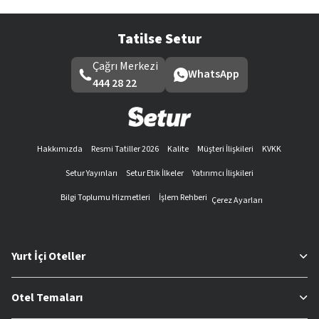
Tatilse Setur
Çağrı Merkezi
WhatsApp
444 28 22
Hakkımızda
Resmi Tatiller 2026
Kalite
Müşteri İlişkileri
KVKK
Setur Yayınları
Setur Etik İlkeler
Yatırımcı İlişkileri
Bilgi Toplumu Hizmetleri
İşlem Rehberi
Çerez Ayarları
Yurt İçi Oteller
Otel Temaları