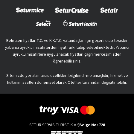
Belirtilen fiyatlar T.C. ve K.K.T.C. vatandaşları için geçerli olup tesisler
yabancı uyruklu misafirlerden fiyat farkı talep edebilmektedir. Yabancı
uyruklu misafirlere uygulanacak fiyatları çağrı merkezimizden
öğrenebilirsiniz.
Sitemizde yer alan tesis özellikleri bilgilendirme amaçlıdır, hizmet ve
kullanım saatleri dönemsel olarak Otel’ler tarafından değişitirilebilir.
SETUR SERVİS TURİSTİK A.Ş
Belge No: 728