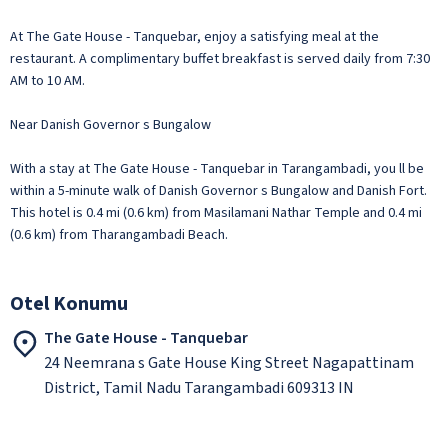
At The Gate House - Tanquebar, enjoy a satisfying meal at the
restaurant. A complimentary buffet breakfast is served daily from 7:30
AM to 10 AM.
Near Danish Governor s Bungalow
With a stay at The Gate House - Tanquebar in Tarangambadi, you ll be
within a 5-minute walk of Danish Governor s Bungalow and Danish Fort.
This hotel is 0.4 mi (0.6 km) from Masilamani Nathar Temple and 0.4 mi
(0.6 km) from Tharangambadi Beach.
Otel Konumu
The Gate House - Tanquebar
24 Neemrana s Gate House King Street Nagapattinam
District, Tamil Nadu Tarangambadi 609313 IN