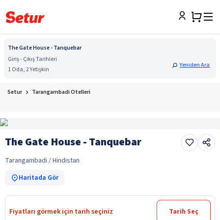
The Gate House - Tanquebar
Giriş - Çıkış Tarihleri
Yeniden Ara
1 Oda, 2 Yetişkin
Setur
Tarangambadi Otelleri
The Gate House - Tanquebar
Tarangambadi / Hindistan
Haritada Gör
Fiyatları görmek için tarih seçiniz
Tarih Seç