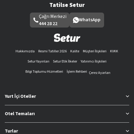
Tatilse Setur
Çağrı Merkezi
WhatsApp
444 28 22
Hakkımızda
Resmi Tatiller 2026
Kalite
Müşteri İlişkileri
KVKK
Setur Yayınları
Setur Etik İlkeler
Yatırımcı İlişkileri
Bilgi Toplumu Hizmetleri
İşlem Rehberi
Çerez Ayarları
Yurt İçi Oteller
Otel Temaları
Turlar