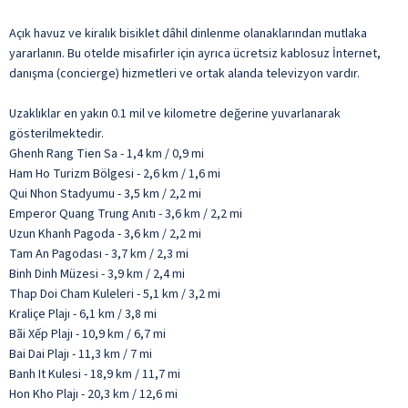
Açık havuz ve kiralık bisiklet dâhil dinlenme olanaklarından mutlaka
yararlanın. Bu otelde misafirler için ayrıca ücretsiz kablosuz İnternet,
danışma (concierge) hizmetleri ve ortak alanda televizyon vardır.
Uzaklıklar en yakın 0.1 mil ve kilometre değerine yuvarlanarak
gösterilmektedir.
Ghenh Rang Tien Sa - 1,4 km / 0,9 mi
Ham Ho Turizm Bölgesi - 2,6 km / 1,6 mi
Qui Nhon Stadyumu - 3,5 km / 2,2 mi
Emperor Quang Trung Anıtı - 3,6 km / 2,2 mi
Uzun Khanh Pagoda - 3,6 km / 2,2 mi
Tam An Pagodası - 3,7 km / 2,3 mi
Binh Dinh Müzesi - 3,9 km / 2,4 mi
Thap Doi Cham Kuleleri - 5,1 km / 3,2 mi
Kraliçe Plajı - 6,1 km / 3,8 mi
Bãi Xếp Plajı - 10,9 km / 6,7 mi
Bai Dai Plajı - 11,3 km / 7 mi
Banh It Kulesi - 18,9 km / 11,7 mi
Hon Kho Plajı - 20,3 km / 12,6 mi