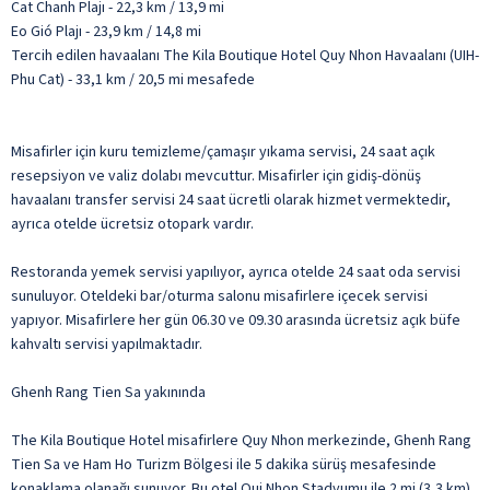
Cat Chanh Plajı - 22,3 km / 13,9 mi
Eo Gió Plajı - 23,9 km / 14,8 mi
Tercih edilen havaalanı The Kila Boutique Hotel Quy Nhon Havaalanı (UIH-
Phu Cat) - 33,1 km / 20,5 mi mesafede
Misafirler için kuru temizleme/çamaşır yıkama servisi, 24 saat açık
resepsiyon ve valiz dolabı mevcuttur. Misafirler için gidiş-dönüş
havaalanı transfer servisi 24 saat ücretli olarak hizmet vermektedir,
ayrıca otelde ücretsiz otopark vardır.
Restoranda yemek servisi yapılıyor, ayrıca otelde 24 saat oda servisi
sunuluyor. Oteldeki bar/oturma salonu misafirlere içecek servisi
yapıyor. Misafirlere her gün 06.30 ve 09.30 arasında ücretsiz açık büfe
kahvaltı servisi yapılmaktadır.
Ghenh Rang Tien Sa yakınında
The Kila Boutique Hotel misafirlere Quy Nhon merkezinde, Ghenh Rang
Tien Sa ve Ham Ho Turizm Bölgesi ile 5 dakika sürüş mesafesinde
konaklama olanağı sunuyor. Bu otel Qui Nhon Stadyumu ile 2 mi (3,3 km)