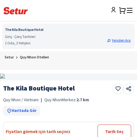
The Kila Boutique Hotel
Giriş - Çıkış Tarihleri
Yeniden Ara
1 Oda, 2 Yetişkin
Setur
Quy Nhon Otelleri
The Kila Boutique Hotel
Quy Nhon / Vietnam
|
Quy Nhon
Merkez:
2.7
km
Haritada Gör
Fiyatları görmek için tarih seçiniz
Tarih Seç