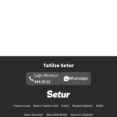
Tatilse Setur
Çağrı Merkezi
WhatsApp
444 28 22
Hakkımızda
Resmi Tatiller 2026
Kalite
Müşteri İlişkileri
KVKK
Setur Yayınları
Setur Etik İlkeler
Yatırımcı İlişkileri