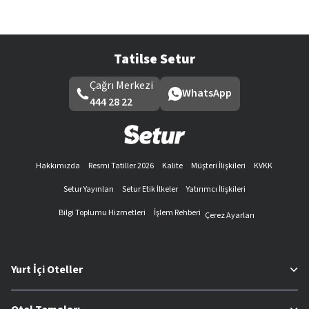
Tatilse Setur
Çağrı Merkezi
WhatsApp
444 28 22
Hakkımızda
Resmi Tatiller 2026
Kalite
Müşteri İlişkileri
KVKK
Setur Yayınları
Setur Etik İlkeler
Yatırımcı İlişkileri
Bilgi Toplumu Hizmetleri
İşlem Rehberi
Çerez Ayarları
Yurt İçi Oteller