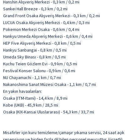
Hanshin Alışveriş Merkezi - 0,3 km / 0,2 mi
Sankei Hall Breeze - 0,3 km / 0,2 mi
Grand Front Osaka Alışveriş Merkezi - 0,3 km / 0,2 mi
LUCUA Osaka Alışveriş Merkezi - 0,4 km / 0,3 mi
Pokemon Merkezi Osaka - 0,6 km / 0,4 mi
Hankyu Umeda Alışveriş Merkezi - 0,6 km / 0,4 mi
HEP Five Alışveriş Merkezi - 0,8 km / 0,5 mi
Hankyu Sanbangai - 0,8 km / 0,5 mi
Umeda Sky Binası - 0,8 km / 0,5 mi
Kuchu Teien Gözlem Evi - 0,9 km / 0,5 mi
Festival Konser Salonu - 0,9 km / 0,6 mi
NU Chayamachi - 1,1 km / 0,7 mi
Nakanoshima Sanat Müzesi Osaka - 1,1 km / 0,7 mi
En yakın havaalanları:
Osaka (ITM-Itami) - 14,4 km / 8,9 mi
Kobe (UKB) - 45,9 km / 28,5 mi
Osaka (KIX-Kansai Uluslararası) - 54,3 km / 33,7 mi
Misafirler için kuru temizleme/çamaşır yıkama servisi, 24 saat açık
resepsiyon ve birden fazla dil bilen personel mevcuttur. (ücretli)