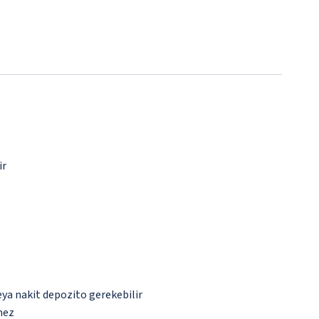
ir
eya nakit depozito gerekebilir
mez