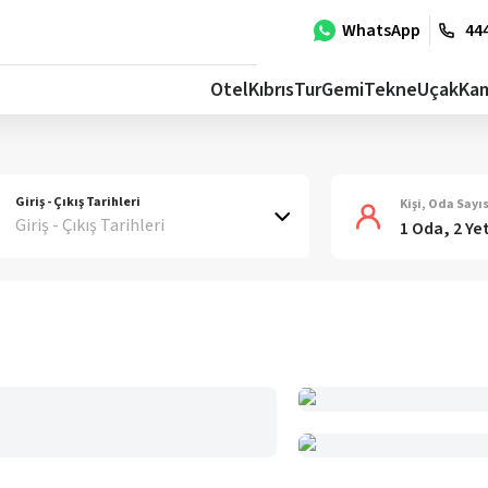
WhatsApp
444
Otel
Kıbrıs
Tur
Gemi
Tekne
Uçak
Ka
Giriş - Çıkış Tarihleri
Kişi, Oda Sayıs
Giriş - Çıkış Tarihleri
1 Oda, 2 Ye