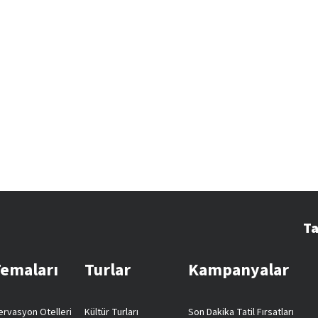
Ta
Temaları
Turlar
Kampanyalar
rvasyon Otelleri
Kültür Turları
Son Dakika Tatil Fırsatları