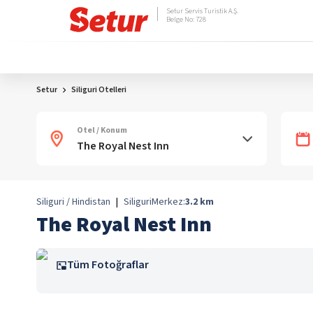
Setur Servis Turistik A.Ş.
Belge No: 728
Setur
Siliguri Otelleri
Otel / Konum
Siliguri / Hindistan
|
Siliguri
Merkez:
3.2
km
The Royal Nest Inn
Tüm Fotoğraflar