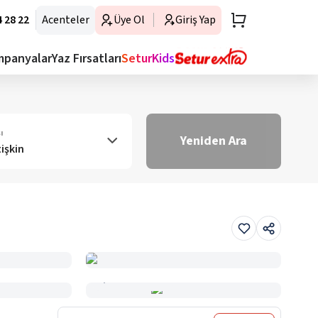
 28 22
Acenteler
Üye Ol
Giriş Yap
mpanyalar
Yaz Fırsatları
SeturKids
ı
Yeniden Ara
tişkin
Haritada Gör