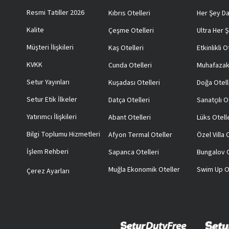
Resmi Tatiller 2026
Kıbrıs Otelleri
Her Şey Da
Kalite
Çeşme Otelleri
Ultra Her Ş
Müşteri İlişkileri
Kaş Otelleri
Etkinlikli O
KVKK
Cunda Otelleri
Muhafazak
Setur Yayınları
Kuşadası Otelleri
Doğa Otell
Setur Etik İlkeler
Datça Otelleri
Sanatçılı O
Yatırımcı İlişkileri
Abant Otelleri
Lüks Otell
Bilgi Toplumu Hizmetleri
Afyon Termal Oteller
Özel Villa
İşlem Rehberi
Sapanca Otelleri
Bungalov O
Muğla Ekonomik Oteller
Swim Up O
Çerez Ayarları