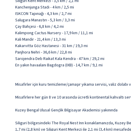
Siliguri Kent Merkezi - 3,5 km / 2,1 mi
Kanchenjunga Stadı - 4 km / 2,5 mi
ISKCON Tapınağı - 4,3 km / 2,7 mi
Salugara Manastırı - 5,3 km / 3,3 mi
Çay Bahçesi - 6,8 km / 4,2 mi
Kalimpong Cactus Nursery - 17,9 km / 11,1 mi
Kali Mandir - 21,4 km / 13,3 mi
Kakarvitta Göz Hastanesi - 31 km / 19,3 mi
Panjhora Nehri - 36,6 km / 22,8 mi
Sarojendra Deb Raikat Kala Kendra - 47 km / 29,2 mi
En yakın havaalanı Bagdogra (IXB) - 14,7 km / 9,1 mi
Misafirler için kuru temizleme/çamaşır yıkama servisi, valiz dolabı
Misafirlere her gün 8 ve 10 arasında ücretli kontinental kahvaltı ser
Kuzey Bengal Ulusal Gençlik Bilgisayar Akademisi yakınında
Siliguri bölgesindeki The Royal Nest Inn konaklamanızda, Kuzey Be
1,7 mi (2,8 km) ve Siliguri Kent Merkezi ile 2,1 mi (3,4 km) mesafede