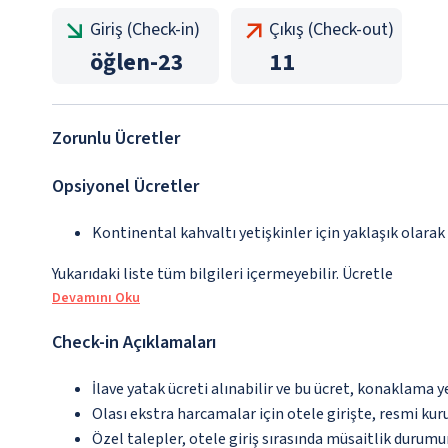
Giriş (Check-in)
Çıkış (Check-out)
öğlen
-
23
11
Zorunlu Ücretler
Opsiyonel Ücretler
Kontinental kahvaltı yetişkinler için yaklaşık olarak
Yukarıdaki liste tüm bilgileri içermeyebilir. Ücretle
Devamını Oku
Check-in Açıklamaları
İlave yatak ücreti alınabilir ve bu ücret, konaklama y
Olası ekstra harcamalar için otele girişte, resmi kur
Özel talepler, otele giriş sırasında müsaitlik durumu