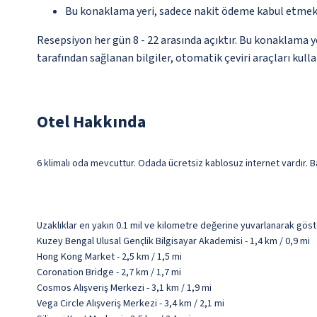
Bu konaklama yeri, sadece nakit ödeme kabul etmek
Resepsiyon her gün 8 - 22 arasında açıktır. Bu konaklama 
tarafından sağlanan bilgiler, otomatik çeviri araçları kullan
Otel Hakkında
6 klimalı oda mevcuttur. Odada ücretsiz kablosuz internet vardır. Ba
Uzaklıklar en yakın 0.1 mil ve kilometre değerine yuvarlanarak göst
Kuzey Bengal Ulusal Gençlik Bilgisayar Akademisi - 1,4 km / 0,9 mi
Hong Kong Market - 2,5 km / 1,5 mi
Coronation Bridge - 2,7 km / 1,7 mi
Cosmos Alışveriş Merkezi - 3,1 km / 1,9 mi
Vega Circle Alışveriş Merkezi - 3,4 km / 2,1 mi