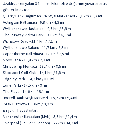
Uzaklıklar en yakın 0.1 mil ve kilometre değerine yuvarlanarak
gösterilmektedir.
Quarry Bank Değirmeni ve Styal Malikanesi - 2,1 km / 1,3 mi
Adlington Hall binası - 6,9 km / 4,3 mi
Wythenshawe Hastanesi - 9,5 km / 5,9 mi
The Runway Visitor Park - 9,8 km / 6,1 mi
Wilmslow Road - 11,4 km / 7,1 mi
Wythenshawe Salonu - 11,7 km / 7,3 mi
Capesthorne Hall binası - 12 km / 7,5 mi
Moss Lane - 12,4 km / 7,7 mi
Christie Tıp Merkezi - 13,7 km / 8,5 mi
Stockport Golf Club - 14,1 km / 8,8 mi
Edgeley Park - 14,2 km / 8,8 mi
Lyme Parkı - 14,5 km / 9 mi
The Plaza - 14,6 km / 9,1 mi
Jodrell Bank Keşif Merkezi - 15,2 km / 9,4 mi
Peak District - 15,9 km / 9,9 mi
En yakın havaalanları:
Manchester Havaalanı (MAN) - 5,5 km / 3,4 mi
Liverpool (LPL-John Lennon) - 55 km / 34,2 mi