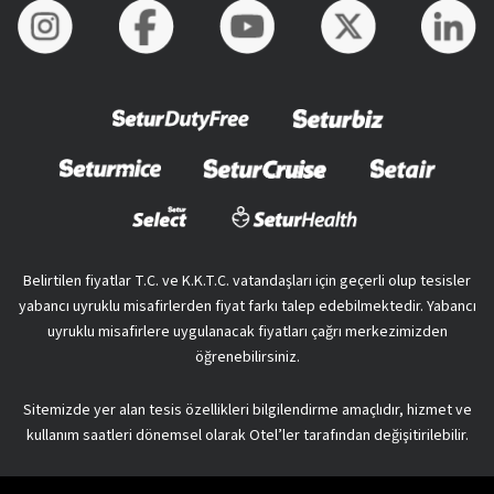
Belirtilen fiyatlar T.C. ve K.K.T.C. vatandaşları için geçerli olup tesisler
yabancı uyruklu misafirlerden fiyat farkı talep edebilmektedir. Yabancı
uyruklu misafirlere uygulanacak fiyatları çağrı merkezimizden
öğrenebilirsiniz.
Sitemizde yer alan tesis özellikleri bilgilendirme amaçlıdır, hizmet ve
kullanım saatleri dönemsel olarak Otel’ler tarafından değişitirilebilir.