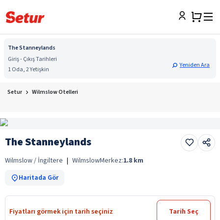
The Stanneylands
Giriş - Çıkış Tarihleri
Yeniden Ara
1 Oda, 2 Yetişkin
Setur
Wilmslow Otelleri
The Stanneylands
Wilmslow / İngiltere
|
Wilmslow
Merkez:
1.8
km
Haritada Gör
Fiyatları görmek için tarih seçiniz
Tarih Seç