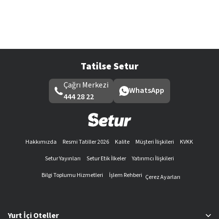
Tatilse Setur
Çağrı Merkezi
WhatsApp
444 28 22
Hakkımızda
Resmi Tatiller 2026
Kalite
Müşteri İlişkileri
KVKK
Setur Yayınları
Setur Etik İlkeler
Yatırımcı İlişkileri
Bilgi Toplumu Hizmetleri
İşlem Rehberi
Çerez Ayarları
Yurt İçi Oteller