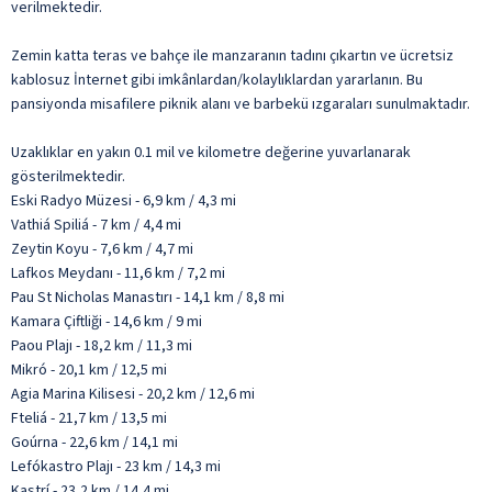
verilmektedir.
Zemin katta teras ve bahçe ile manzaranın tadını çıkartın ve ücretsiz
kablosuz İnternet gibi imkânlardan/kolaylıklardan yararlanın. Bu
pansiyonda misafilere piknik alanı ve barbekü ızgaraları sunulmaktadır.
Uzaklıklar en yakın 0.1 mil ve kilometre değerine yuvarlanarak
gösterilmektedir.
Eski Radyo Müzesi - 6,9 km / 4,3 mi
Vathiá Spiliá - 7 km / 4,4 mi
Zeytin Koyu - 7,6 km / 4,7 mi
Lafkos Meydanı - 11,6 km / 7,2 mi
Pau St Nicholas Manastırı - 14,1 km / 8,8 mi
Kamara Çiftliği - 14,6 km / 9 mi
Paou Plajı - 18,2 km / 11,3 mi
Mikró - 20,1 km / 12,5 mi
Agia Marina Kilisesi - 20,2 km / 12,6 mi
Fteliá - 21,7 km / 13,5 mi
Goúrna - 22,6 km / 14,1 mi
Lefókastro Plajı - 23 km / 14,3 mi
Kastrí - 23,2 km / 14,4 mi