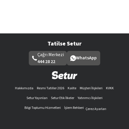
Tatilse Setur
Çağrı Merkezi
WhatsApp
444 28 22
Hakkımızda
Resmi Tatiller 2026
Kalite
Müşteri İlişkileri
KVKK
Setur Yayınları
Setur Etik İlkeler
Yatırımcı İlişkileri
Bilgi Toplumu Hizmetleri
İşlem Rehberi
Çerez Ayarları