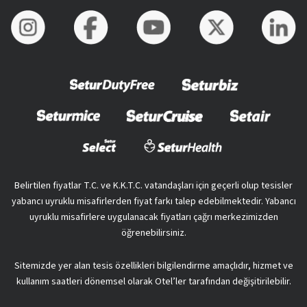
Belirtilen fiyatlar T.C. ve K.K.T.C. vatandaşları için geçerli olup tesisler
yabancı uyruklu misafirlerden fiyat farkı talep edebilmektedir. Yabancı
uyruklu misafirlere uygulanacak fiyatları çağrı merkezimizden
öğrenebilirsiniz.
Sitemizde yer alan tesis özellikleri bilgilendirme amaçlıdır, hizmet ve
kullanım saatleri dönemsel olarak Otel’ler tarafından değişitirilebilir.