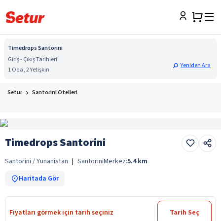
Timedrops Santorini
Giriş - Çıkış Tarihleri
Yeniden Ara
1 Oda, 2 Yetişkin
Setur
Santorini Otelleri
Timedrops Santorini
Santorini / Yunanistan
|
Santorini
Merkez:
5.4
km
Haritada Gör
Fiyatları görmek için tarih seçiniz
Tarih Seç