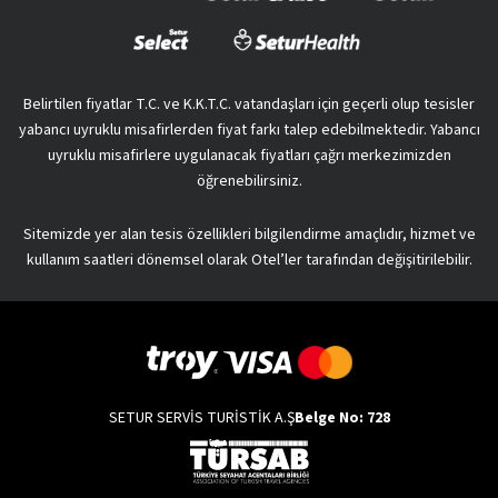
Belirtilen fiyatlar T.C. ve K.K.T.C. vatandaşları için geçerli olup tesisler
yabancı uyruklu misafirlerden fiyat farkı talep edebilmektedir. Yabancı
uyruklu misafirlere uygulanacak fiyatları çağrı merkezimizden
öğrenebilirsiniz.
Sitemizde yer alan tesis özellikleri bilgilendirme amaçlıdır, hizmet ve
kullanım saatleri dönemsel olarak Otel’ler tarafından değişitirilebilir.
SETUR SERVİS TURİSTİK A.Ş
Belge No: 728