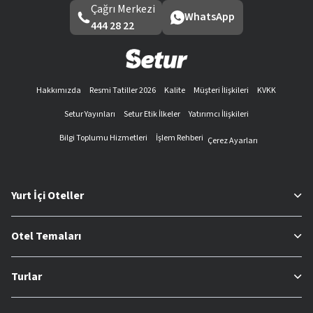
Çağrı Merkezi
WhatsApp
444 28 22
Hakkımızda
Resmi Tatiller 2026
Kalite
Müşteri İlişkileri
KVKK
Setur Yayınları
Setur Etik İlkeler
Yatırımcı İlişkileri
Bilgi Toplumu Hizmetleri
İşlem Rehberi
Çerez Ayarları
Yurt İçi Oteller
Otel Temaları
Turlar