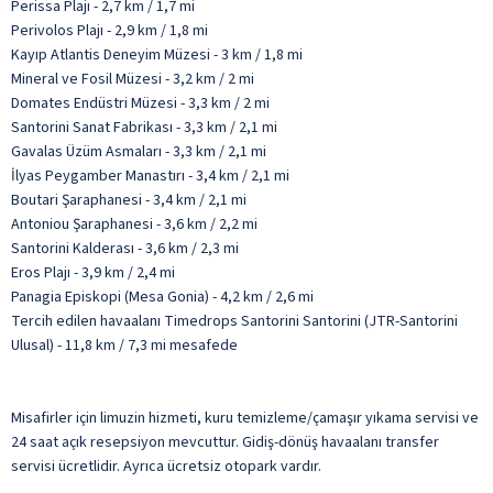
Perissa Plajı - 2,7 km / 1,7 mi
Perivolos Plajı - 2,9 km / 1,8 mi
Kayıp Atlantis Deneyim Müzesi - 3 km / 1,8 mi
Mineral ve Fosil Müzesi - 3,2 km / 2 mi
Domates Endüstri Müzesi - 3,3 km / 2 mi
Santorini Sanat Fabrikası - 3,3 km / 2,1 mi
Gavalas Üzüm Asmaları - 3,3 km / 2,1 mi
İlyas Peygamber Manastırı - 3,4 km / 2,1 mi
Boutari Şaraphanesi - 3,4 km / 2,1 mi
Antoniou Şaraphanesi - 3,6 km / 2,2 mi
Santorini Kalderası - 3,6 km / 2,3 mi
Eros Plajı - 3,9 km / 2,4 mi
Panagia Episkopi (Mesa Gonia) - 4,2 km / 2,6 mi
Tercih edilen havaalanı Timedrops Santorini Santorini (JTR-Santorini
Ulusal) - 11,8 km / 7,3 mi mesafede
Misafirler için limuzin hizmeti, kuru temizleme/çamaşır yıkama servisi ve
24 saat açık resepsiyon mevcuttur. Gidiş-dönüş havaalanı transfer
servisi ücretlidir. Ayrıca ücretsiz otopark vardır.