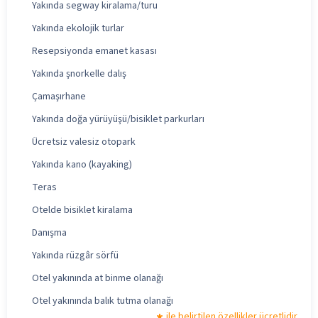
Yakında segway kiralama/turu
Yakında ekolojik turlar
Resepsiyonda emanet kasası
Yakında şnorkelle dalış
Çamaşırhane
Yakında doğa yürüyüşü/bisiklet parkurları
Ücretsiz valesiz otopark
Yakında kano (kayaking)
Teras
Otelde bisiklet kiralama
Danışma
Yakında rüzgâr sörfü
Otel yakınında at binme olanağı
Otel yakınında balık tutma olanağı
ile belirtilen özellikler ücretlidir.