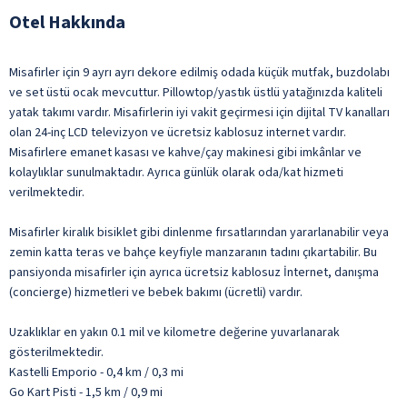
Otel Hakkında
Misafirler için 9 ayrı ayrı dekore edilmiş odada küçük mutfak, buzdolabı
ve set üstü ocak mevcuttur. Pillowtop/yastık üstlü yatağınızda kaliteli
yatak takımı vardır. Misafirlerin iyi vakit geçirmesi için dijital TV kanalları
olan 24-inç LCD televizyon ve ücretsiz kablosuz internet vardır.
Misafirlere emanet kasası ve kahve/çay makinesi gibi imkânlar ve
kolaylıklar sunulmaktadır. Ayrıca günlük olarak oda/kat hizmeti
verilmektedir.
Misafirler kiralık bisiklet gibi dinlenme fırsatlarından yararlanabilir veya
zemin katta teras ve bahçe keyfiyle manzaranın tadını çıkartabilir. Bu
pansiyonda misafirler için ayrıca ücretsiz kablosuz İnternet, danışma
(concierge) hizmetleri ve bebek bakımı (ücretli) vardır.
Uzaklıklar en yakın 0.1 mil ve kilometre değerine yuvarlanarak
gösterilmektedir.
Kastelli Emporio - 0,4 km / 0,3 mi
Go Kart Pisti - 1,5 km / 0,9 mi