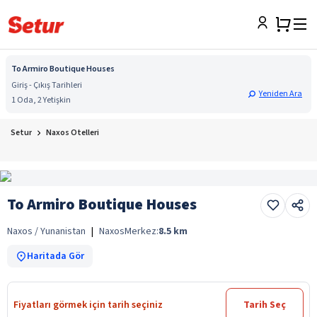
To Armiro Boutique Houses
Giriş - Çıkış Tarihleri
Yeniden Ara
1 Oda, 2 Yetişkin
Setur
Naxos Otelleri
To Armiro Boutique Houses
Naxos / Yunanistan
|
Naxos
Merkez:
8.5
km
Haritada Gör
Fiyatları görmek için tarih seçiniz
Tarih Seç