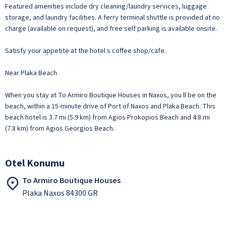
Featured amenities include dry cleaning/laundry services, luggage
storage, and laundry facilities. A ferry terminal shuttle is provided at no
charge (available on request), and free self parking is available onsite.
Satisfy your appetite at the hotel s coffee shop/cafe.
Near Plaka Beach
When you stay at To Armiro Boutique Houses in Naxos, you ll be on the
beach, within a 15-minute drive of Port of Naxos and Plaka Beach. This
beach hotel is 3.7 mi (5.9 km) from Agios Prokopios Beach and 4.8 mi
(7.8 km) from Agios Georgios Beach.
Otel Konumu
To Armiro Boutique Houses
Plaka Naxos 84300 GR