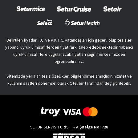
Belirtilen fiyatlar T.C. ve K.K.T.C. vatandaşları için geçerli olup tesisler
yabancı uyruklu misafirlerden fiyat farkı talep edebilmektedir. Yabancı
uyruklu misafirlere uygulanacak fiyatları çağrı merkezimizden
öğrenebilirsiniz.
Sitemizde yer alan tesis özellikleri bilgilendirme amaçlıdır, hizmet ve
kullanım saatleri dönemsel olarak Otel’ler tarafından değişitirilebilir.
SETUR SERVİS TURİSTİK A.Ş
Belge No: 728