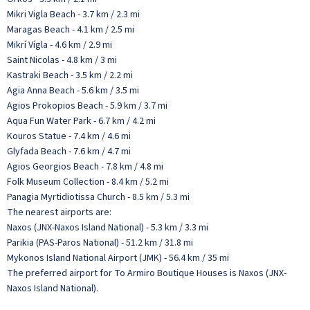
Mikri Vigla Beach - 3.7 km / 2.3 mi
Maragas Beach - 4.1 km / 2.5 mi
Mikrí Vígla - 4.6 km / 2.9 mi
Saint Nicolas - 4.8 km / 3 mi
Kastraki Beach - 3.5 km / 2.2 mi
Agia Anna Beach - 5.6 km / 3.5 mi
Agios Prokopios Beach - 5.9 km / 3.7 mi
Aqua Fun Water Park - 6.7 km / 4.2 mi
Kouros Statue - 7.4 km / 4.6 mi
Glyfada Beach - 7.6 km / 4.7 mi
Agios Georgios Beach - 7.8 km / 4.8 mi
Folk Museum Collection - 8.4 km / 5.2 mi
Panagia Myrtidiotissa Church - 8.5 km / 5.3 mi
The nearest airports are:
Naxos (JNX-Naxos Island National) - 5.3 km / 3.3 mi
Parikia (PAS-Paros National) - 51.2 km / 31.8 mi
Mykonos Island National Airport (JMK) - 56.4 km / 35 mi
The preferred airport for To Armiro Boutique Houses is Naxos (JNX-
Naxos Island National).