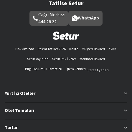
Tatilse Setur
Çağrı Merkezi
WhatsApp
444 28 22
Hakkımızda
Resmi Tatiller 2026
Kalite
Müşteri İlişkileri
KVKK
Setur Yayınları
Setur Etik İlkeler
Yatırımcı İlişkileri
Bilgi Toplumu Hizmetleri
İşlem Rehberi
Çerez Ayarları
Yurt İçi Oteller
Otel Temaları
Turlar