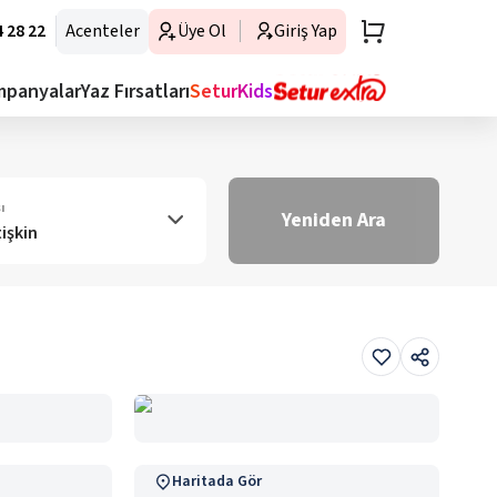
 28 22
Acenteler
Üye Ol
Giriş Yap
mpanyalar
Yaz Fırsatları
SeturKids
ı
Yeniden Ara
tişkin
Haritada Gör