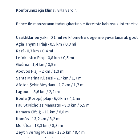
Konforunuz için klimalı villa vardır.
Bahçe ile manzaranın tadını çıkartın ve ücretsiz kablosuz İnternet v
Uzaklıklar en yakın 0.1 mil ve kilometre değerine yuvarlanarak göst
Agia Thymia Plajı - 0,5 km / 0,3 mi
Razí - 0,7 km / 0,4 mi
Lefókastro Plajı - 0,8 km / 0,5 mi
Goúrna - 1,4 km / 0,9 mi
Abovos Plajı - 2 km / 1,3 mi
Santa Marina Kilisesi - 2,7 km / 1,7 mi
Afetes Şehir Meydanı - 2,7 km / 1,7 mi
Lagoudi - 3,6 km / 2,2 mi
Boufa (Koropi) plajı - 6,6 km / 4,1 mi
Pau St Nicholas Manastırı - 8,9 km / 5,5 mi
Kamara Çiftliği - 11 km / 6,8 mi
Komós - 13,2 km / 8,2 mi
Mortítsa - 13,3 km / 8,3 mi
Zeytin ve Yağ Müzesi - 13,5 km / 8,4 mi