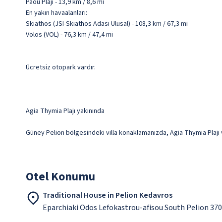
Paou Plajı - 13,9 km / 8,6 mi
En yakın havaalanları:
Skiathos (JSI-Skiathos Adası Ulusal) - 108,3 km / 67,3 mi
Volos (VOL) - 76,3 km / 47,4 mi
Ücretsiz otopark vardır.
Agia Thymia Plajı yakınında
Güney Pelion bölgesindeki villa konaklamanızda, Agia Thymia Plajı v
Otel Konumu
Traditional House in Pelion Kedavros
Eparchiaki Odos Lefokastrou-afisou South Pelion 370