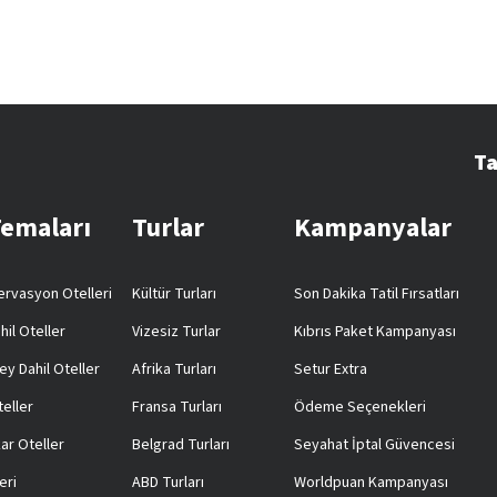
Ta
Temaları
Turlar
Kampanyalar
rvasyon Otelleri
Kültür Turları
Son Dakika Tatil Fırsatları
hil Oteller
Vizesiz Turlar
Kıbrıs Paket Kampanyası
ey Dahil Oteller
Afrika Turları
Setur Extra
teller
Fransa Turları
Ödeme Seçenekleri
ar Oteller
Belgrad Turları
Seyahat İptal Güvencesi
eri
ABD Turları
Worldpuan Kampanyası