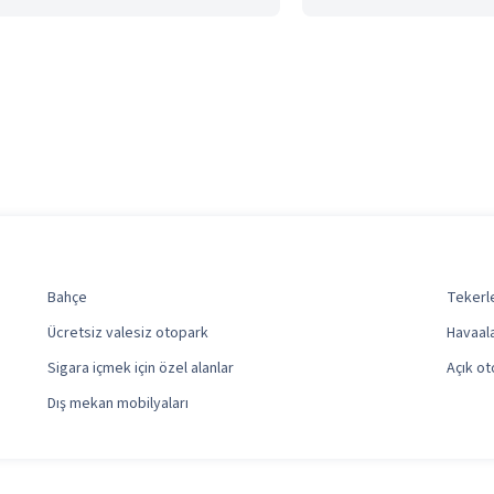
Bahçe
Tekerle
Ücretsiz valesiz otopark
Havaala
Sigara içmek için özel alanlar
Açık o
Dış mekan mobilyaları