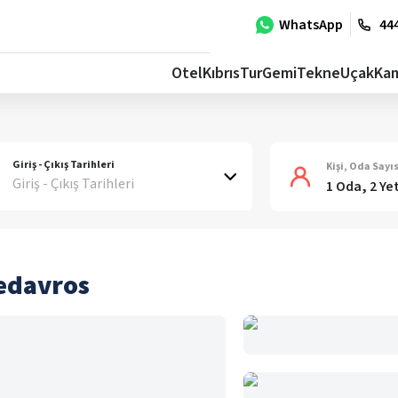
WhatsApp
444
Otel
Kıbrıs
Tur
Gemi
Tekne
Uçak
Ka
Giriş - Çıkış Tarihleri
Kişi, Oda Sayıs
Giriş - Çıkış Tarihleri
1 Oda, 2 Ye
Kedavros