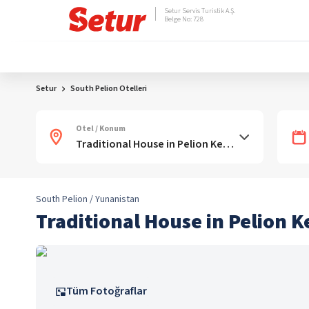
Setur Servis Turistik A.Ş.
Belge No: 728
Setur
South Pelion Otelleri
Otel / Konum
South Pelion / Yunanistan
Traditional House in Pelion 
Tüm Fotoğraflar