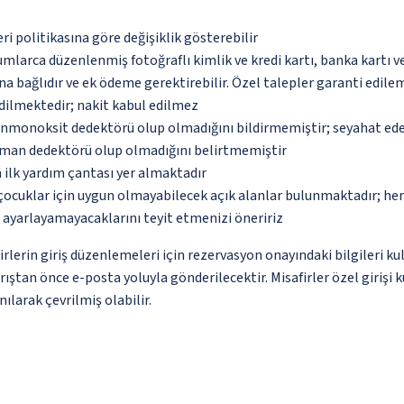
eri politikasına göre değişiklik gösterebilir
umlarca düzenlenmiş fotoğraflı kimlik ve kredi kartı, banka kartı v
na bağlıdır ve ek ödeme gerektirebilir. Özel talepler garanti edile
dilmektedir; nakit kabul edilmez
monoksit dedektörü olup olmadığını bildirmemiştir; seyahat ederke
uman dedektörü olup olmadığını belirtmemiştir
 ilk yardım çantası yer almaktadır
çocuklar için uygun olmayabilecek açık alanlar bulunmaktadır; he
p ayarlayamayacaklarını teyit etmenizi öneririz
erin giriş düzenlemeleri için rezervasyon onayındaki bilgileri ku
arıştan önce e-posta yoluyla gönderilecektir. Misafirler özel giriş
ılarak çevrilmiş olabilir.