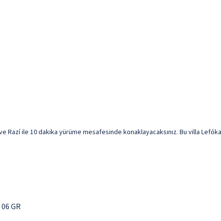
e Razí ile 10 dakika yürüme mesafesinde konaklayacaksınız. Bu villa Lefókast
 06 GR