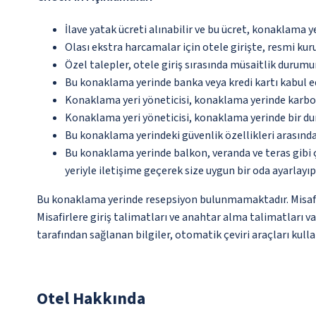
İlave yatak ücreti alınabilir ve bu ücret, konaklama y
Olası ekstra harcamalar için otele girişte, resmi kur
Özel talepler, otele giriş sırasında müsaitlik durumu
Bu konaklama yerinde banka veya kredi kartı kabul e
Konaklama yeri yöneticisi, konaklama yerinde karbon
Konaklama yeri yöneticisi, konaklama yerinde bir d
Bu konaklama yerindeki güvenlik özellikleri arasında
Bu konaklama yerinde balkon, veranda ve teras gibi 
yeriyle iletişime geçerek size uygun bir oda ayarlayı
Bu konaklama yerinde resepsiyon bulunmamaktadır. Misafirl
Misafirlere giriş talimatları ve anahtar alma talimatları v
tarafından sağlanan bilgiler, otomatik çeviri araçları kullan
Otel Hakkında