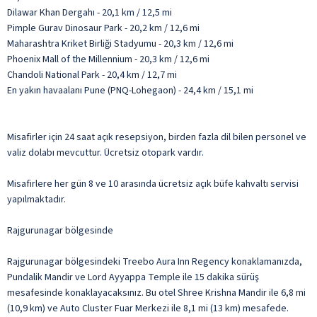
Dilawar Khan Dergahı - 20,1 km / 12,5 mi
Pimple Gurav Dinosaur Park - 20,2 km / 12,6 mi
Maharashtra Kriket Birliği Stadyumu - 20,3 km / 12,6 mi
Phoenix Mall of the Millennium - 20,3 km / 12,6 mi
Chandoli National Park - 20,4 km / 12,7 mi
En yakın havaalanı Pune (PNQ-Lohegaon) - 24,4 km / 15,1 mi
Misafirler için 24 saat açık resepsiyon, birden fazla dil bilen personel ve
valiz dolabı mevcuttur. Ücretsiz otopark vardır.
Misafirlere her gün 8 ve 10 arasında ücretsiz açık büfe kahvaltı servisi
yapılmaktadır.
Rajgurunagar bölgesinde
Rajgurunagar bölgesindeki Treebo Aura Inn Regency konaklamanızda,
Pundalik Mandir ve Lord Ayyappa Temple ile 15 dakika sürüş
mesafesinde konaklayacaksınız. Bu otel Shree Krishna Mandir ile 6,8 mi
(10,9 km) ve Auto Cluster Fuar Merkezi ile 8,1 mi (13 km) mesafede.