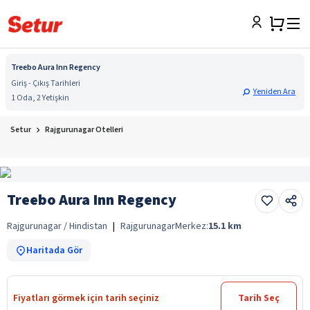
Treebo Aura Inn Regency
Giriş - Çıkış Tarihleri
Yeniden Ara
1 Oda, 2 Yetişkin
Setur
Rajgurunagar Otelleri
Treebo Aura Inn Regency
Rajgurunagar / Hindistan
|
Rajgurunagar
Merkez:
15.1
km
Haritada Gör
Fiyatları görmek için tarih seçiniz
Tarih Seç