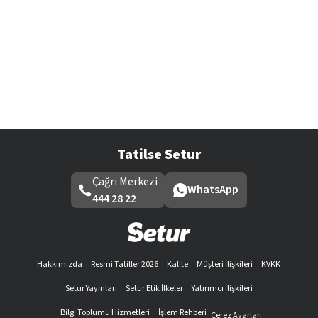
Tatilse Setur
Çağrı Merkezi
WhatsApp
444 28 22
Hakkımızda
Resmi Tatiller 2026
Kalite
Müşteri İlişkileri
KVKK
Setur Yayınları
Setur Etik İlkeler
Yatırımcı İlişkileri
Bilgi Toplumu Hizmetleri
İşlem Rehberi
Çerez Ayarları