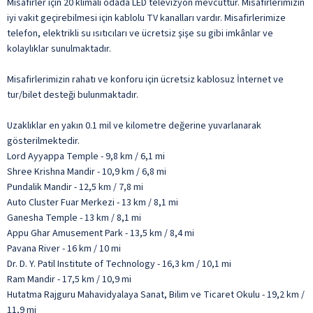
Misafirler için 20 klimalı odada LED televizyon mevcuttur. Misafirlerimizin
iyi vakit geçirebilmesi için kablolu TV kanalları vardır. Misafirlerimize
telefon, elektrikli su ısıtıcıları ve ücretsiz şişe su gibi imkânlar ve
kolaylıklar sunulmaktadır.
Misafirlerimizin rahatı ve konforu için ücretsiz kablosuz İnternet ve
tur/bilet desteği bulunmaktadır.
Uzaklıklar en yakın 0.1 mil ve kilometre değerine yuvarlanarak
gösterilmektedir.
Lord Ayyappa Temple - 9,8 km / 6,1 mi
Shree Krishna Mandir - 10,9 km / 6,8 mi
Pundalik Mandir - 12,5 km / 7,8 mi
Auto Cluster Fuar Merkezi - 13 km / 8,1 mi
Ganesha Temple - 13 km / 8,1 mi
Appu Ghar Amusement Park - 13,5 km / 8,4 mi
Pavana River - 16 km / 10 mi
Dr. D. Y. Patil Institute of Technology - 16,3 km / 10,1 mi
Ram Mandir - 17,5 km / 10,9 mi
Hutatma Rajguru Mahavidyalaya Sanat, Bilim ve Ticaret Okulu - 19,2 km /
11,9 mi