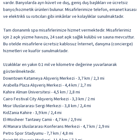
vardır. Banyolarda ayrı küvet ve duş, geniş duş başlıkları ve ücretsiz
banyo/kozmetik ürünleri bulunur. Misafirlerimize telefon, emanet kasası
ve elektrikli su ısıtıcıları gibi imkânlar ve kolaylıklar sunulmaktadır.
Tam donanımlı spa misafirlerimize hizmet vermektedir. Misafirlerimiz
için 2 açık yüzme havuzu, 24 saat açık sağlık kulübü ve sauna mevcuttur.
Bu otelde misafirlere ücretsiz kablosuz İnternet, danışma (concierge)
hizmetleri ve kuaför sunulmaktadır.
Uzaklıklar en yakın 0.1 mil ve kilometre değerine yuvarlanarak
gösterilmektedir.
Downtown Katameya Alışveriş Merkezi - 3,7 km / 2,3 mi
Arabella Plaza Alışveriş Merkezi - 4,4 km / 2,7 mi
Kahire Alman Üniversitesi - 4,5 km / 2,8 mi
Cairo Festival City Alışveriş Merkezi - 3,3 km / 2 mi
Mısır Uluslararası Sergi Merkezi - 3,8 km / 2,4 mi
KidZania Kahire - 3,9 km / 2,4 mi
El-Mosheer Tantawy Camii - 4,7 km / 2,9 mi
Al Manara Uluslararası Konferans Merkezi - 4,7 km / 2,9 mi
Petro Spor Stadyumu - 7,7 km / 4,8 mi