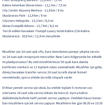
Point 90 Alışveriş Merkezi - 11,8 km / 7,3 mi
Kahire Amerikan Üniversitesi - 12,1 km / 7,5 mi
City Center Alışveriş Merkezi - 12,9 km / 8 mi
Uluslararası Park - 12,9 km / 8 mi
Citystars Heliopolis - 13,3 km / 8,3 mi
Alman Evanjelik Kilisesi - 13,7 km / 8,5 mi
Tercih edilen havaalanı Triumph Luxury Hotel Kahire (CAI-Kahire
Uluslararası) - 20,8 km / 12,9 mi mesafede
Misafirler için 24 saat açık ofis, kuru temizleme/çamaşır yıkama servisi
ve 24 saat açık resepsiyon mevcuttur. New Cairo bölgesinde bir etkinlik
mi planlıyorsunuz? Bu otel misafirlerimize 50 ayak kare alanda
konferans merkezi ve 12 toplantı odası sunmaktadır. Misafirler için gidiş-
dönüş havaalanı transfer servisi 24 saat ücretli olarak hizmet
vermektedir, ayrıca otelde (ücretli) otopark vardır.
El-Khan yemek servisi için ideal, bu otelde toplam 5 restoran var;
isterseniz 24 saat oda servisi imkanı da mevcut. Ayrıca kahve
dükkânında/kafede hafif yemek servisi yapılıyor. Oteldeki havuz kenarı
barı misafirlere içecek servisi yapıyor. Misafirlere her gün 06.30 ve 10.30