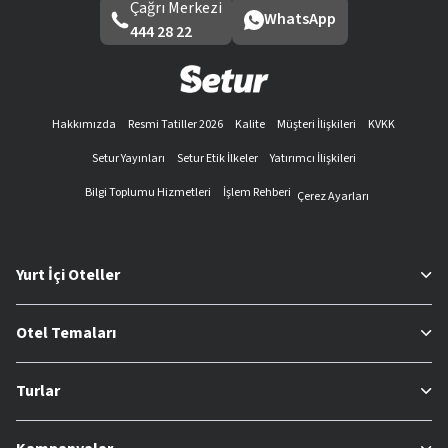
Çağrı Merkezi
WhatsApp
444 28 22
Hakkımızda
Resmi Tatiller 2026
Kalite
Müşteri İlişkileri
KVKK
Setur Yayınları
Setur Etik İlkeler
Yatırımcı İlişkileri
Bilgi Toplumu Hizmetleri
İşlem Rehberi
Çerez Ayarları
Yurt İçi Oteller
Otel Temaları
Turlar