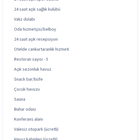
24 saat açık sağlık kulübü
Valiz dolabı
Oda hizmetçisi/belboy
24 saat açık resepsiyon
Otelde cankurtaranlık hizmeti
Restoran sayısı - 5
Açık sezonluk havuz
Snack bar/büfe
Çocuk havuzu
Sauna
Buhar odası
Konferans alanı
Valesiz otopark (ücretli)
Havuz kabinleri (ücretli)