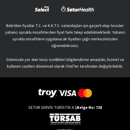
Belirtilen fiyatlar T.C. ve K.K.T.C. vatandaşları için geçerli olup tesisler
yabancı uyruklu misafirlerden fiyat farkı talep edebilmektedir. Yabancı
uyruklu misafirlere uygulanacak fiyatları çağrı merkezimizden
öğrenebilirsiniz.
Sitemizde yer alan tesis özellikleri bilgilendirme amaçlıdır, hizmet ve
kullanım saatleri dönemsel olarak Otel’ler tarafından değişitirilebilir.
SETUR SERVİS TURİSTİK A.Ş
Belge No: 728