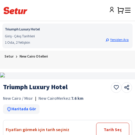
Triumph Luxury Hotel
Giriş - Çıkış Tarihleri
Yeniden Ara
1 Oda, 2 Yetişkin
Setur
New Cairo Otelleri
Triumph Luxury Hotel
New Cairo / Mısır
|
New Cairo
Merkez:
7.6
km
Haritada Gör
Fiyatları görmek için tarih seçiniz
Tarih Seç