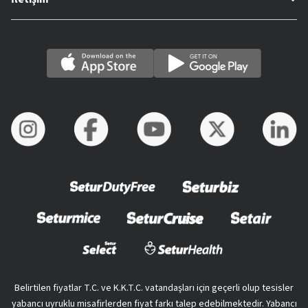
Belirtilen fiyatlar T.C. ve K.K.T.C. vatandaşları için geçerli olup tesisler
yabancı uyruklu misafirlerden fiyat farkı talep edebilmektedir. Yabancı