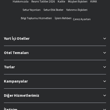
Hakkımızda
Resmi Tatiller 2026
Kalite
Müşteri İlişkileri
KVKK
Setur Yayınları
Setur Etik İlkeler
Yatırımcı İlişkileri
Bilgi Toplumu Hizmetleri
İşlem Rehberi
Çerez Ayarları
Yurt İçi Oteller
Otel Temaları
Turlar
Kampanyalar
Diğer Hizmetlerimiz
İletişim