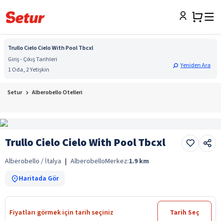
Trullo Cielo Cielo With Pool Tbcxl
Giriş - Çıkış Tarihleri
Yeniden Ara
1 Oda, 2 Yetişkin
Setur
Alberobello Otelleri
Trullo Cielo Cielo With Pool Tbcxl
Alberobello / İtalya
|
Alberobello
Merkez:
1.9
km
Haritada Gör
Fiyatları görmek için tarih seçiniz
Tarih Seç