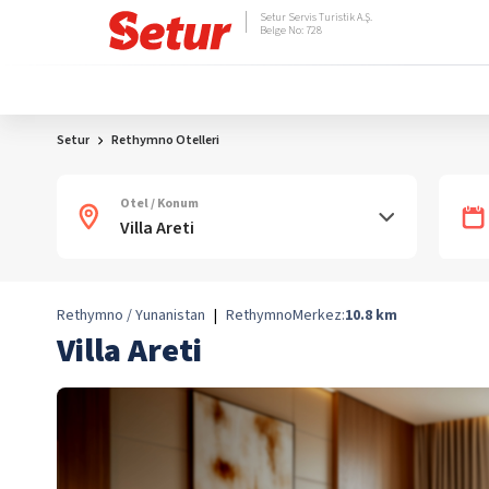
Setur Servis Turistik A.Ş.
Belge No: 728
Setur
Rethymno Otelleri
Otel / Konum
Rethymno / Yunanistan
|
Rethymno
Merkez:
10.8
km
Villa Areti