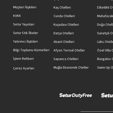
Müşteri İlişkileri
Kaş Otelleri
Etkinlikli O
KVKK
Cunda Otelleri
Muhafazak
Setur Yayınları
Kuşadası Otelleri
Doğa Otell
Setur Etik İlkeler
Datça Otelleri
Sanatçılı O
Yatırımcı İlişkileri
Abant Otelleri
Lüks Otell
Bilgi Toplumu Hizmetleri
Afyon Termal Oteller
Özel Villa
İşlem Rehberi
Sapanca Otelleri
Bungalov O
Muğla Ekonomik Oteller
Swim Up O
Çerez Ayarları