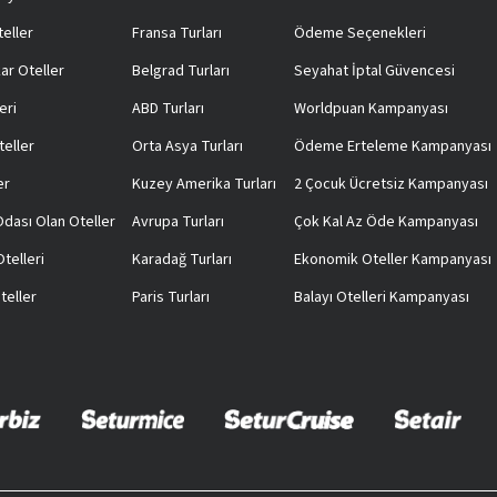
teller
Fransa Turları
Ödeme Seçenekleri
ar Oteller
Belgrad Turları
Seyahat İptal Güvencesi
eri
ABD Turları
Worldpuan Kampanyası
teller
Orta Asya Turları
Ödeme Erteleme Kampanyası
er
Kuzey Amerika Turları
2 Çocuk Ücretsiz Kampanyası
 Odası Olan Oteller
Avrupa Turları
Çok Kal Az Öde Kampanyası
telleri
Karadağ Turları
Ekonomik Oteller Kampanyası
teller
Paris Turları
Balayı Otelleri Kampanyası