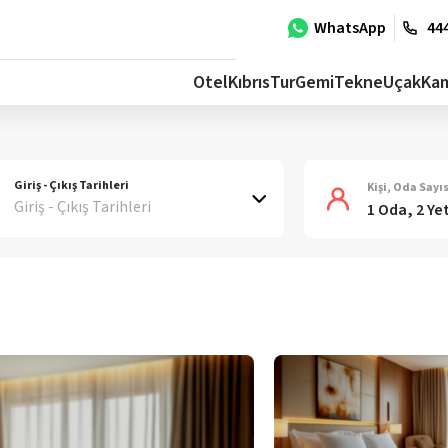
WhatsApp
444
Otel
Kıbrıs
Tur
Gemi
Tekne
Uçak
Ka
Giriş - Çıkış Tarihleri
Kişi, Oda Sayıs
Giriş - Çıkış Tarihleri
1 Oda, 2 Ye