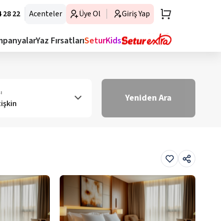
 28 22
Acenteler
Üye Ol
Giriş Yap
mpanyalar
Yaz Fırsatları
SeturKids
ı
Yeniden Ara
tişkin