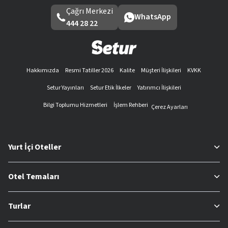
Çağrı Merkezi
WhatsApp
444 28 22
Hakkımızda
Resmi Tatiller 2026
Kalite
Müşteri İlişkileri
KVKK
Setur Yayınları
Setur Etik İlkeler
Yatırımcı İlişkileri
Bilgi Toplumu Hizmetleri
İşlem Rehberi
Çerez Ayarları
Yurt İçi Oteller
Otel Temaları
Turlar