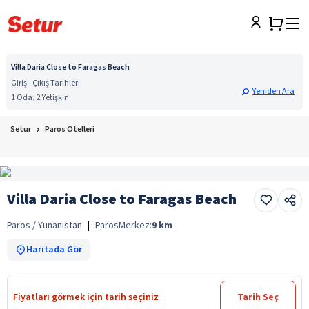
Villa Daria Close to Faragas Beach
Giriş - Çıkış Tarihleri
Yeniden Ara
1 Oda, 2 Yetişkin
Setur
Paros Otelleri
Villa Daria Close to Faragas Beach
Paros / Yunanistan
|
Paros
Merkez:
9
km
Haritada Gör
Fiyatları görmek için tarih seçiniz
Tarih Seç