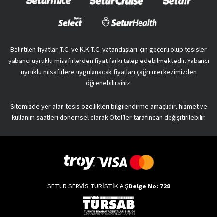
Belirtilen fiyatlar T.C. ve K.K.T.C. vatandaşları için geçerli olup tesisler
yabancı uyruklu misafirlerden fiyat farkı talep edebilmektedir. Yabancı
uyruklu misafirlere uygulanacak fiyatları çağrı merkezimizden
öğrenebilirsiniz.
Sitemizde yer alan tesis özellikleri bilgilendirme amaçlıdır, hizmet ve
kullanım saatleri dönemsel olarak Otel’ler tarafından değişitirilebilir.
SETUR SERVİS TURİSTİK A.Ş
Belge No: 728