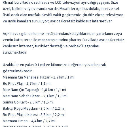
Klimalı bu villada özel havuz ve LCD televizyon ayrıcalığı yaşayın. Size
özel, balkon veya veranda vardır. Misafirler için buzdolabı, fırın ve set
üstü ocak olan mutfak. Keyifli vakit geçirmeniz için düz ekran televizyon
ve uydu kanalları sunuluyor; ayrıca ücretsiz kablosuz internet var.
Açık havuz gibi dinlenme imkânlarından/kolaylıklarından yararlanın veya
zemin katta teras ile manzaranın tadını çıkartın. Bu villada ayrıca ücretsiz
kablosuz İnternet, tur/bilet desteği ve barbekü ızgaraları
sunulmaktadır.
Uzaklıklar en yakın 0.1 mil ve kilometre değerine yuvarlanarak
gösterilmektedir.
Maenam Çin Mahallesi Pazarı - 1,7 km / 1 mi
Bo Phut Plajı - 1,7 km / 1,1 mi
Mae Nam Çin Tapınağı - 1,8 km / 1,1 mi
Mae Nam Sabah Pazarı - 2,1 km / 1,3 mi
Samui Go Kart - 2,5 km / 1,5 mi
Balıkçı Köyü Meydanı - 3,5 km / 2,2 mi
Bo Phut Plajı İskelesi - 3,5 km / 2,2 mi
Maenam Limanı - 4,4 km / 2,7 mi