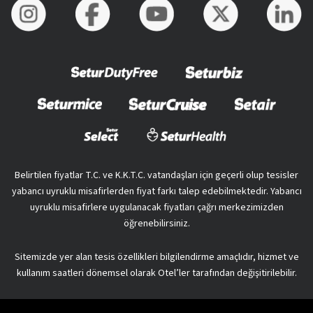
Belirtilen fiyatlar T.C. ve K.K.T.C. vatandaşları için geçerli olup tesisler
yabancı uyruklu misafirlerden fiyat farkı talep edebilmektedir. Yabancı
uyruklu misafirlere uygulanacak fiyatları çağrı merkezimizden
öğrenebilirsiniz.
Sitemizde yer alan tesis özellikleri bilgilendirme amaçlıdır, hizmet ve
kullanım saatleri dönemsel olarak Otel’ler tarafından değişitirilebilir.