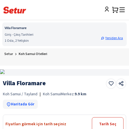
Villa Floramare
Giriş - Çıkış Tarihleri
Yeniden Ara
1 Oda, 2 Yetişkin
Setur
Koh Samui Otelleri
Villa Floramare
Koh Samui / Tayland
|
Koh Samui
Merkez:
9.9
km
Haritada Gör
Fiyatları görmek için tarih seçiniz
Tarih Seç