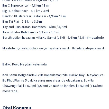
Pralan Feribot İskelesi - 4,4 km / 2,7 mi
Big C Supercenter - 4,8 km / 3 mi
Big Buddha Beach - 4,8 km / 3 mi
Bandon Uluslararası Hastanesi - 4,9 km / 3 mi
Ban Tai Plajı - 5,8 km / 3,6 mi
Tayland Uluslararası Hastanesi - 6 km / 3,7 mi
Tesco Lotus Koh Samui - 6,2 km / 3,9 mi
Tercih edilen havaalanı villa Ko Samui (USM) - 9,4 km / 5,9 mi mesafede
Misafirler için valiz dolabı ve çamaşırhane vardır. Ücretsiz otopark vardır.
Balıkçı Köyü Meydanı yakınında
Koh Samui bölgesindeki villa konaklamanızda, Balıkçı Köyü Meydanı ve
Bo Phut Plajı ile 5 dakika sürüş mesafesinde olacaksınız. Bu villa
Chaweng Plajı ile 5,3 mi (8,5 km) ve Nathon İskelesi ile 9,1 mi (14,6 km)
mesafede.
Otel Konumu