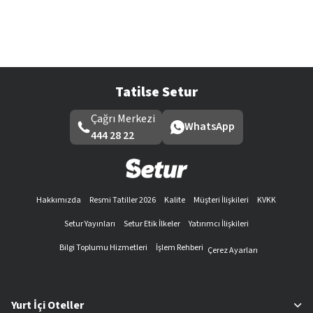
Tatilse Setur
Çağrı Merkezi
WhatsApp
444 28 22
Hakkımızda
Resmi Tatiller 2026
Kalite
Müşteri İlişkileri
KVKK
Setur Yayınları
Setur Etik İlkeler
Yatırımcı İlişkileri
Bilgi Toplumu Hizmetleri
İşlem Rehberi
Çerez Ayarları
Yurt İçi Oteller