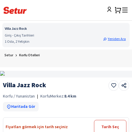
Villa Jazz Rock
Giriş - Çıkış Tarihleri
Yeniden Ara
1 Oda, 2 Yetişkin
Setur
Korfu Otelleri
Villa Jazz Rock
Korfu / Yunanistan
|
Korfu
Merkez:
8.4
km
Haritada Gör
Fiyatları görmek için tarih seçiniz
Tarih Seç