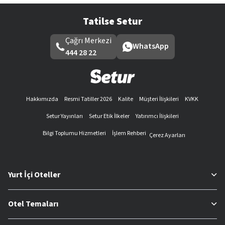
Tatilse Setur
Çağrı Merkezi
WhatsApp
444 28 22
Hakkımızda
Resmi Tatiller 2026
Kalite
Müşteri İlişkileri
KVKK
Setur Yayınları
Setur Etik İlkeler
Yatırımcı İlişkileri
Bilgi Toplumu Hizmetleri
İşlem Rehberi
Çerez Ayarları
Yurt İçi Oteller
Otel Temaları