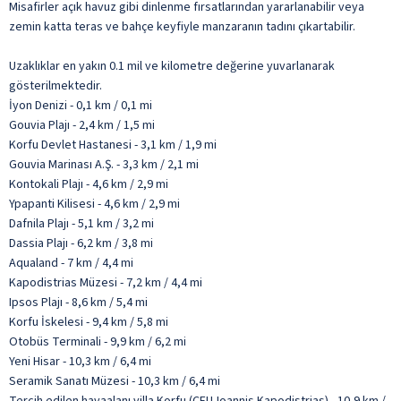
Misafirler açık havuz gibi dinlenme fırsatlarından yararlanabilir veya
zemin katta teras ve bahçe keyfiyle manzaranın tadını çıkartabilir.
Uzaklıklar en yakın 0.1 mil ve kilometre değerine yuvarlanarak
gösterilmektedir.
İyon Denizi - 0,1 km / 0,1 mi
Gouvia Plajı - 2,4 km / 1,5 mi
Korfu Devlet Hastanesi - 3,1 km / 1,9 mi
Gouvia Marinası A.Ş. - 3,3 km / 2,1 mi
Kontokali Plajı - 4,6 km / 2,9 mi
Ypapanti Kilisesi - 4,6 km / 2,9 mi
Dafnila Plajı - 5,1 km / 3,2 mi
Dassia Plajı - 6,2 km / 3,8 mi
Aqualand - 7 km / 4,4 mi
Kapodistrias Müzesi - 7,2 km / 4,4 mi
Ipsos Plajı - 8,6 km / 5,4 mi
Korfu İskelesi - 9,4 km / 5,8 mi
Otobüs Terminali - 9,9 km / 6,2 mi
Yeni Hisar - 10,3 km / 6,4 mi
Seramik Sanatı Müzesi - 10,3 km / 6,4 mi
Tercih edilen havaalanı villa Korfu (CFU-Ioannis Kapodistrias) - 10,9 km /