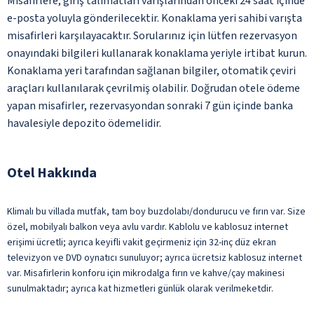
Misafirlere, giriş talimatları varışlarından önceki 24 saat içinde
e-posta yoluyla gönderilecektir. Konaklama yeri sahibi varışta
misafirleri karşılayacaktır. Sorularınız için lütfen rezervasyon
onayındaki bilgileri kullanarak konaklama yeriyle irtibat kurun.
Konaklama yeri tarafından sağlanan bilgiler, otomatik çeviri
araçları kullanılarak çevrilmiş olabilir. Doğrudan otele ödeme
yapan misafirler, rezervasyondan sonraki 7 gün içinde banka
havalesiyle depozito ödemelidir.
Otel Hakkında
Klimalı bu villada mutfak, tam boy buzdolabı/dondurucu ve fırın var. Size
özel, mobilyalı balkon veya avlu vardır. Kablolu ve kablosuz internet
erişimi ücretli; ayrıca keyifli vakit geçirmeniz için 32-inç düz ekran
televizyon ve DVD oynatıcı sunuluyor; ayrıca ücretsiz kablosuz internet
var. Misafirlerin konforu için mikrodalga fırın ve kahve/çay makinesi
sunulmaktadır; ayrıca kat hizmetleri günlük olarak verilmeketdir.