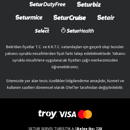
Belirtilen fiyatlar T.C. ve K.K.T.C. vatandaşları için geçerli olup tesisler
yabancı uyruklu misafirlerden fiyat farkı talep edebilmektedir. Yabancı
uyruklu misafirlere uygulanacak fiyatları çağrı merkezimizden
öğrenebilirsiniz.
Sitemizde yer alan tesis özellikleri bilgilendirme amaçlıdır, hizmet ve
kullanım saatleri dönemsel olarak Otel’ler tarafından değişitirilebilir.
SETUR SERVİS TURİSTİK A.Ş
Belge No: 728