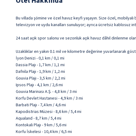
Otel Hakkında
Bu villada şömine ve özel havuz keyfi yaşayın. Size özel, mobilyalı b
televizyon ve uydu kanalları sunuluyor; ayrıca ücretsiz kablosuz int
24 saat açık spor salonu ve sezonluk açık havuz dâhil dinlenme olan
Uzaklıklar en yakın 0.1 mil ve kilometre değerine yuvarlanarak göst
İyon Denizi - 0,1 km / 0,1 mi
Dassia Plajı - 1,7 km / 1,1 mi
Dafnila Plajı - 1,9 km / 1,2 mi
Gouvia Plajı - 3,5 km / 2,2 mi
Ipsos Plajı - 4,1 km / 2,6 mi
Gouvia Marinası A.Ş. - 4,8 km / 3 mi
Korfu Devlet Hastanesi - 4,9 km / 3 mi
Barbati Plajı - 7,4 km / 4,6 mi
Kapodistrias Müzesi - 8,6 km / 5,4 mi
Aqualand - 8,7 km / 5,4 mi
Kontokali Plajı - 9 km / 5,6 mi
Korfu İskelesi - 10,4 km / 6,5 mi