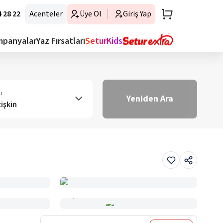
 28 22
Acenteler
Üye Ol
Giriş Yap
mpanyalar
Yaz Fırsatları
SeturKids
ı
Yeniden Ara
tişkin
Haritada Gör