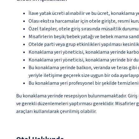
İlave yatak ücreti alınabilir ve bu ücret, konaklama y
Olası ekstra harcamalar için otele girişte, resmi kur
Özel talepler, otele giriş sırasında müsaitlik durumu
Misafirlerin beşik/bebek yatağı ve bebek mama sanda
Otelde parti veya grup etkinlikleri yapılması kesinlik
Konaklama yeri yöneticisi, konaklama yerinde karbon
Konaklama yeri yöneticisi, konaklama yerinde bir d
Bu konaklama yerinde balkon, veranda ve teras gibi 
yeriyle iletişime geçerek size uygun bir oda ayarlayı
Bu konaklama yeri profesyonel bir şekilde temizleni
Bu konaklama yerinde resepsiyon bulunmamaktadır. Giriş iş
ve gerekli düzenlemeleri yaptırması gereklidir. Misafirler 
araçları kullanılarak çevrilmiş olabilir.