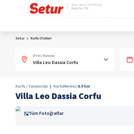
Setur Servis Turistik A.Ş.
Belge No: 728
Setur
Korfu Otelleri
Otel / Konum
Korfu / Yunanistan
|
Korfu
Merkez:
8.9
km
Villa Leo Dassia Corfu
Tüm Fotoğraflar