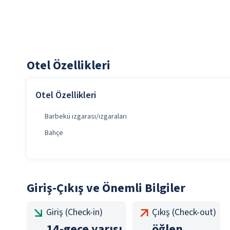
Otel Özellikleri
Otel Özellikleri
Barbekü ızgarası/ızgaraları
Bahçe
Giriş-Çıkış ve Önemli Bilgiler
Giriş (Check-in)
Çıkış (Check-out)
14
-
gece yarısı
öğlen