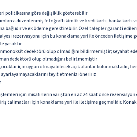
eri politikasına göre değişiklik gösterebilir
umlarca düzenlenmiş fotoğraflı kimlik ve kredi kartı, banka kartı v
na bağlıdır ve ek ödeme gerektirebilir. Özel talepler garanti edile
lyesi rezervasyonu için bu konaklama yeri ile önceden iletişime 
le yasaktır
monoksit dedektörü olup olmadığını bildirmemiştir; seyahat ederke
uman dedektörü olup olmadığını belirtmemiştir
çocuklar için uygun olmayabilecek açık alanlar bulunmaktadır; he
p ayarlayamayacaklarını teyit etmenizi öneririz
r
lemleri için misafirlerin varıştan en az 24 saat önce rezervasyon 
giriş talimatları için konaklama yeri ile iletişime geçmelidir. Kona