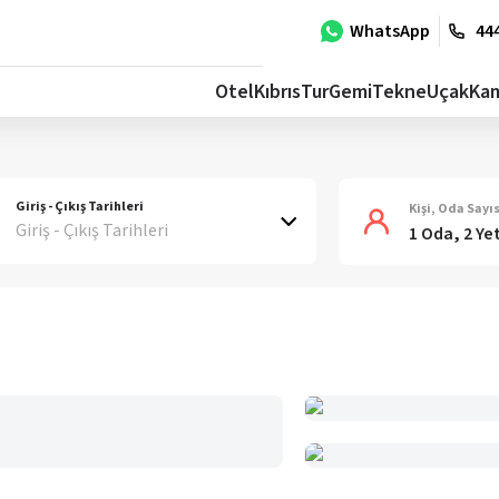
WhatsApp
444
Otel
Kıbrıs
Tur
Gemi
Tekne
Uçak
Ka
Giriş - Çıkış Tarihleri
Kişi, Oda Sayıs
Giriş - Çıkış Tarihleri
1 Oda, 2 Ye