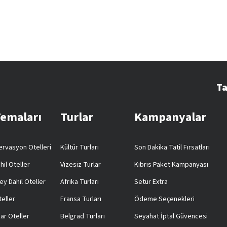
Ta
Temaları
Turlar
Kampanyalar
rvasyon Otelleri
Kültür Turları
Son Dakika Tatil Fırsatları
hil Oteller
Vizesiz Turlar
Kıbrıs Paket Kampanyası
ey Dahil Oteller
Afrika Turları
Setur Extra
teller
Fransa Turları
Ödeme Seçenekleri
ar Oteller
Belgrad Turları
Seyahat İptal Güvencesi