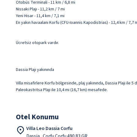
Otobüs Terminali - 11 km / 6,8 mi
Nissaki Plajı - 11,2 km / 7 mi
Yeni Hisar - 11,4 km / 7,1 mi
En yakın havaalanı Korfu (CFU-Ioannis Kapodistrias) - 12,4 km / 7,7 
Ücretsiz otopark vardır.
Dassia Plajı yakınında
Villa misafirlere Korfu bölgesinde, plaj yakınında, Dassia Plajı ile 
Paleokastritsa Plajı ile 10,4 mi (16,7 km) mesafede.
Otel Konumu
Villa Leo Dassia Corfu
Dassia , Corfu Corfu 490 83 GR