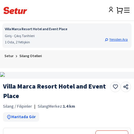
Villa Marca Resort Hotel and Event Place
Giriş - Çıkış Tarihleri
Yeniden Ara
1 Oda, 2 Yetişkin
Setur
Silang Otelleri
Villa Marca Resort Hotel and Event
Place
Silang / Filipinler
|
Silang
Merkez:
1.4
km
Haritada Gör