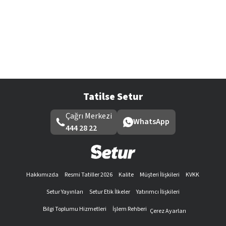
Tatilse Setur
Çağrı Merkezi
WhatsApp
444 28 22
Hakkımızda
Resmi Tatiller 2026
Kalite
Müşteri İlişkileri
KVKK
Setur Yayınları
Setur Etik İlkeler
Yatırımcı İlişkileri
Bilgi Toplumu Hizmetleri
İşlem Rehberi
Çerez Ayarları