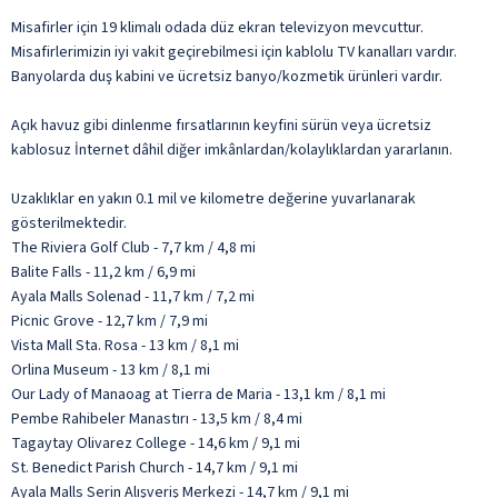
Misafirler için 19 klimalı odada düz ekran televizyon mevcuttur.
Misafirlerimizin iyi vakit geçirebilmesi için kablolu TV kanalları vardır.
Banyolarda duş kabini ve ücretsiz banyo/kozmetik ürünleri vardır.
Açık havuz gibi dinlenme fırsatlarının keyfini sürün veya ücretsiz
kablosuz İnternet dâhil diğer imkânlardan/kolaylıklardan yararlanın.
Uzaklıklar en yakın 0.1 mil ve kilometre değerine yuvarlanarak
gösterilmektedir.
The Riviera Golf Club - 7,7 km / 4,8 mi
Balite Falls - 11,2 km / 6,9 mi
Ayala Malls Solenad - 11,7 km / 7,2 mi
Picnic Grove - 12,7 km / 7,9 mi
Vista Mall Sta. Rosa - 13 km / 8,1 mi
Orlina Museum - 13 km / 8,1 mi
Our Lady of Manaoag at Tierra de Maria - 13,1 km / 8,1 mi
Pembe Rahibeler Manastırı - 13,5 km / 8,4 mi
Tagaytay Olivarez College - 14,6 km / 9,1 mi
St. Benedict Parish Church - 14,7 km / 9,1 mi
Ayala Malls Serin Alışveriş Merkezi - 14,7 km / 9,1 mi