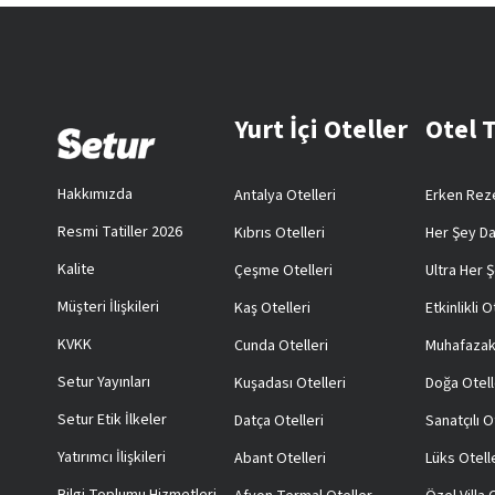
Yurt İçi Oteller
Otel 
Hakkımızda
Antalya Otelleri
Erken Reze
Resmi Tatiller 2026
Kıbrıs Otelleri
Her Şey Da
Kalite
Çeşme Otelleri
Ultra Her Ş
Müşteri İlişkileri
Kaş Otelleri
Etkinlikli O
KVKK
Cunda Otelleri
Muhafazak
Setur Yayınları
Kuşadası Otelleri
Doğa Otell
Setur Etik İlkeler
Datça Otelleri
Sanatçılı O
Yatırımcı İlişkileri
Abant Otelleri
Lüks Otell