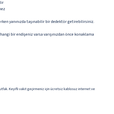
lir
mez
n yanınızda taşınabilir bir dedektör getirebilirsiniz.
rhangi bir endişeniz varsa varışınızdan önce konaklama
tfak. Keyifli vakit geçirmeniz için ücretsiz kablosuz internet ve