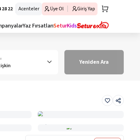
 28 22
Acenteler
Üye Ol
Giriş Yap
mpanyalar
Yaz Fırsatları
SeturKids
ı
Yeniden Ara
tişkin
Haritada Gör