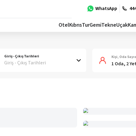
WhatsApp
444
Otel
Kıbrıs
Tur
Gemi
Tekne
Uçak
Ka
Giriş - Çıkış Tarihleri
Kişi, Oda Sayıs
Giriş - Çıkış Tarihleri
1 Oda, 2 Ye