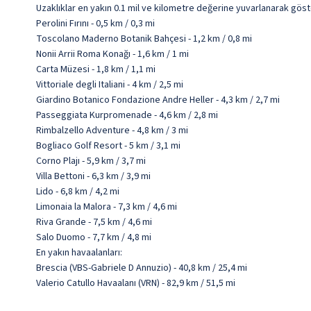
Uzaklıklar en yakın 0.1 mil ve kilometre değerine yuvarlanarak göst
Perolini Fırını - 0,5 km / 0,3 mi
Toscolano Maderno Botanik Bahçesi - 1,2 km / 0,8 mi
Nonii Arrii Roma Konağı - 1,6 km / 1 mi
Carta Müzesi - 1,8 km / 1,1 mi
Vittoriale degli Italiani - 4 km / 2,5 mi
Giardino Botanico Fondazione Andre Heller - 4,3 km / 2,7 mi
Passeggiata Kurpromenade - 4,6 km / 2,8 mi
Rimbalzello Adventure - 4,8 km / 3 mi
Bogliaco Golf Resort - 5 km / 3,1 mi
Corno Plajı - 5,9 km / 3,7 mi
Villa Bettoni - 6,3 km / 3,9 mi
Lido - 6,8 km / 4,2 mi
Limonaia la Malora - 7,3 km / 4,6 mi
Riva Grande - 7,5 km / 4,6 mi
Salo Duomo - 7,7 km / 4,8 mi
En yakın havaalanları:
Brescia (VBS-Gabriele D Annuzio) - 40,8 km / 25,4 mi
Valerio Catullo Havaalanı (VRN) - 82,9 km / 51,5 mi