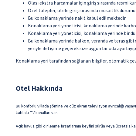
Olası ekstra harcamalar için giriş sırasında resmi k
Özel talepler, otele giriş sırasında müsaitlik durumu
Bu konaklama yerinde nakit kabul edilmektedir
Konaklama yeri yöneticisi, konaklama yerinde karbon
Konaklama yeri yöneticisi, konaklama yerinde bir d
Bu konaklama yerinde balkon, veranda ve teras gibi 
yeriyle iletişime geçerek size uygun bir oda ayarlayı
Konaklama yeri tarafından sağlanan bilgiler, otomatik çevir
Otel Hakkında
Bu konforlu villada şömine ve düz ekran televizyon ayrıcalığı yaşayı
kablolu TV kanalları var.
Açık havuz gibi dinlenme fırsatlarının keyfini sürün veya ücretsiz k