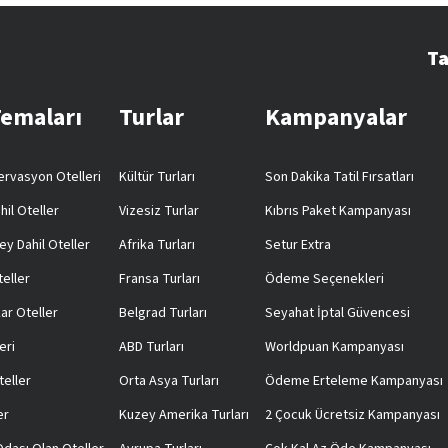
Ta
Temaları
Turlar
Kampanyalar
rvasyon Otelleri
Kültür Turları
Son Dakika Tatil Fırsatları
hil Oteller
Vizesiz Turlar
Kıbrıs Paket Kampanyası
ey Dahil Oteller
Afrika Turları
Setur Extra
teller
Fransa Turları
Ödeme Seçenekleri
ar Oteller
Belgrad Turları
Seyahat İptal Güvencesi
eri
ABD Turları
Worldpuan Kampanyası
teller
Orta Asya Turları
Ödeme Erteleme Kampanyası
er
Kuzey Amerika Turları
2 Çocuk Ücretsiz Kampanyası