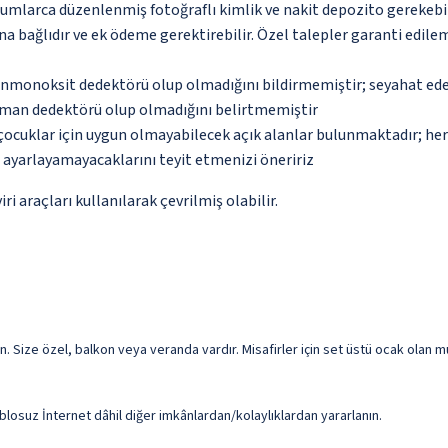
urumlarca düzenlenmiş fotoğraflı kimlik ve nakit depozito gerekebi
na bağlıdır ve ek ödeme gerektirebilir. Özel talepler garanti edile
monoksit dedektörü olup olmadığını bildirmemiştir; seyahat ederke
uman dedektörü olup olmadığını belirtmemiştir
çocuklar için uygun olmayabilecek açık alanlar bulunmaktadır; he
p ayarlayamayacaklarını teyit etmenizi öneririz
i araçları kullanılarak çevrilmiş olabilir.
n. Size özel, balkon veya veranda vardır. Misafirler için set üstü ocak olan mu
ablosuz İnternet dâhil diğer imkânlardan/kolaylıklardan yararlanın.