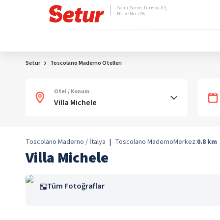
Setur Servis Turistik A.Ş.
Belge No: 728
Setur
Toscolano Maderno Otelleri
Otel / Konum
Toscolano Maderno / İtalya
|
Toscolano Maderno
Merkez:
0.8
km
Villa Michele
Tüm Fotoğraflar