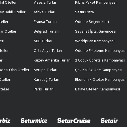
hil Oteller
Vizesiz Turlar
Kıbrıs Paket Kampanyası
ey Dahil Oteller
Afrika Turları
Setur Extra
teller
Fransa Turları
Ödeme Seçenekleri
ar Oteller
Belgrad Turları
Seyahat İptal Güvencesi
eri
ABD Turları
Worldpuan Kampanyası
teller
Orta Asya Turları
Ödeme Erteleme Kampanyası
er
Kuzey Amerika Turları
2 Çocuk Ücretsiz Kampanyası
 Odası Olan Oteller
Avrupa Turları
Çok Kal Az Öde Kampanyası
telleri
Karadağ Turları
Ekonomik Oteller Kampanyası
teller
Paris Turları
Balayı Otelleri Kampanyası