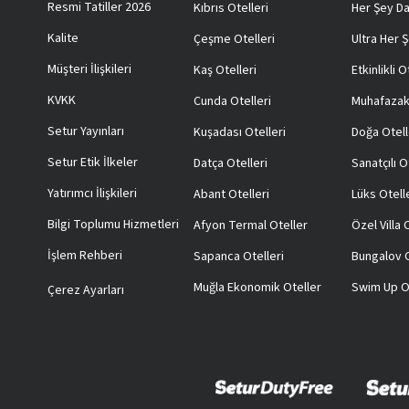
Resmi Tatiller 2026
Kıbrıs Otelleri
Her Şey Da
Kalite
Çeşme Otelleri
Ultra Her Ş
Müşteri İlişkileri
Kaş Otelleri
Etkinlikli O
KVKK
Cunda Otelleri
Muhafazak
Setur Yayınları
Kuşadası Otelleri
Doğa Otell
Setur Etik İlkeler
Datça Otelleri
Sanatçılı O
Yatırımcı İlişkileri
Abant Otelleri
Lüks Otell
Bilgi Toplumu Hizmetleri
Afyon Termal Oteller
Özel Villa
İşlem Rehberi
Sapanca Otelleri
Bungalov O
Muğla Ekonomik Oteller
Swim Up O
Çerez Ayarları