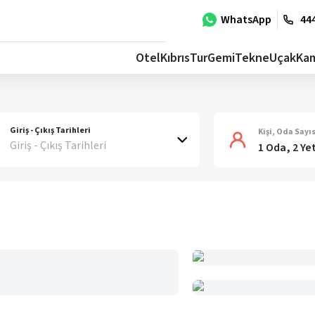
WhatsApp
444
Otel
Kıbrıs
Tur
Gemi
Tekne
Uçak
Ka
Giriş - Çıkış Tarihleri
Kişi, Oda Sayıs
Giriş - Çıkış Tarihleri
1 Oda, 2 Ye