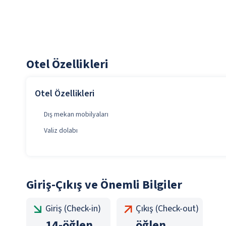
Otel Özellikleri
Otel Özellikleri
Dış mekan mobilyaları
Valiz dolabı
Giriş-Çıkış ve Önemli Bilgiler
Giriş (Check-in)
Çıkış (Check-out)
14
-
öğlen
öğlen