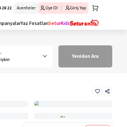
 28 22
Acenteler
Üye Ol
Giriş Yap
mpanyalar
Yaz Fırsatları
SeturKids
ı
Yeniden Ara
tişkin
Haritada Gör