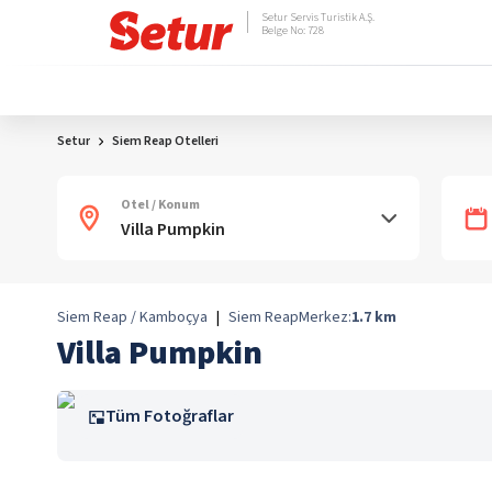
Setur Servis Turistik A.Ş.
Belge No: 728
Setur
Siem Reap Otelleri
Otel / Konum
Siem Reap / Kamboçya
|
Siem Reap
Merkez:
1.7
km
Villa Pumpkin
Tüm Fotoğraflar