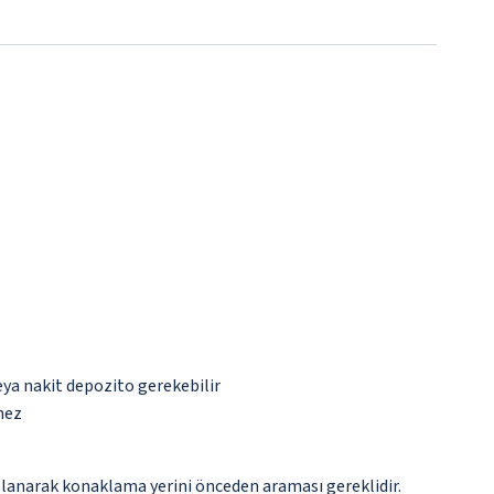
eya nakit depozito gerekebilir
mez
llanarak konaklama yerini önceden araması gereklidir.