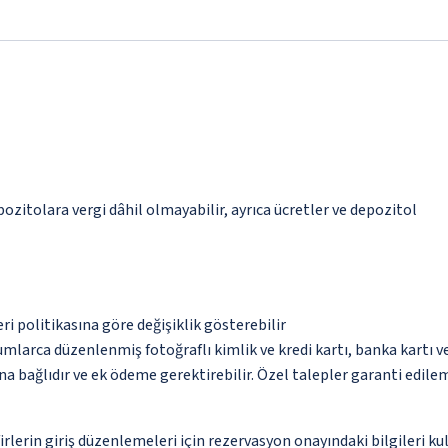
epozitolara vergi dâhil olmayabilir, ayrıca ücretler ve depozitol
eri politikasına göre değişiklik gösterebilir
umlarca düzenlenmiş fotoğraflı kimlik ve kredi kartı, banka kartı v
na bağlıdır ve ek ödeme gerektirebilir. Özel talepler garanti edile
erin giriş düzenlemeleri için rezervasyon onayındaki bilgileri ku