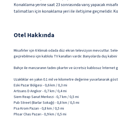
Konaklama yerine saat 23 sonrasında varış yapacak misafirl
talimatları için konaklama yeri ile iletişime geçmelidir. Ko
Otel Hakkında
Misafirler için 6 klimalı odada düz ekran televizyon mevcuttur. Selec
geçirebilmesi için kablolu TV kanalları vardır. Banyolarda duş kabin
Bahçe ile manzaranın tadını çıkartın ve ücretsiz kablosuz İnternet g
Uzaklıklar en yakın 0.1 mil ve kilometre değerine yuvarlanarak göst
Eski Pazar Bölgesi - 0,6 km / 0,3 mi
Artisans D Angkor - 0,7 km / 0,4 mi
Siem Reap Sanat Merkezi - 0,7 km / 0,5 mi
Pub Street (Barlar Sokağı) - 0,8 km / 0,5 mi
Psa Krom Pazarı - 0,8 km / 0,5 mi
Phsar Chas Pazarı - 0,9 km / 0,5 mi