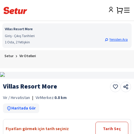
Villas Resort More
Giriş - Çıkış Tarihleri
Yeniden Ara
1 Oda, 2 Yetişkin
Setur
Vir Otelleri
Villas Resort More
Vir / Hırvatistan
|
Vir
Merkez:
0.8
km
Haritada Gör
Fiyatları görmek için tarih seçiniz
Tarih Seç