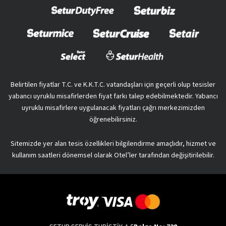
Belirtilen fiyatlar T.C. ve K.K.T.C. vatandaşları için geçerli olup tesisler
yabancı uyruklu misafirlerden fiyat farkı talep edebilmektedir. Yabancı
uyruklu misafirlere uygulanacak fiyatları çağrı merkezimizden
öğrenebilirsiniz.
Sitemizde yer alan tesis özellikleri bilgilendirme amaçlıdır, hizmet ve
kullanım saatleri dönemsel olarak Otel’ler tarafından değişitirilebilir.