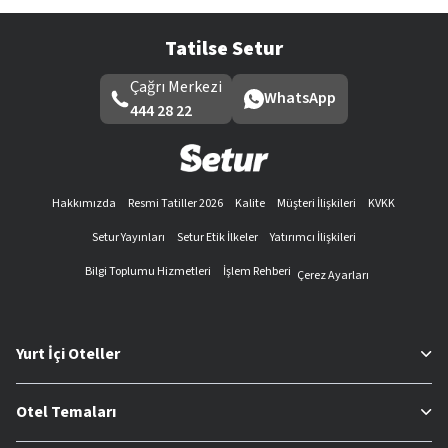
Tatilse Setur
Çağrı Merkezi
WhatsApp
444 28 22
Hakkımızda
Resmi Tatiller 2026
Kalite
Müşteri İlişkileri
KVKK
Setur Yayınları
Setur Etik İlkeler
Yatırımcı İlişkileri
Bilgi Toplumu Hizmetleri
İşlem Rehberi
Çerez Ayarları
Yurt İçi Oteller
Otel Temaları