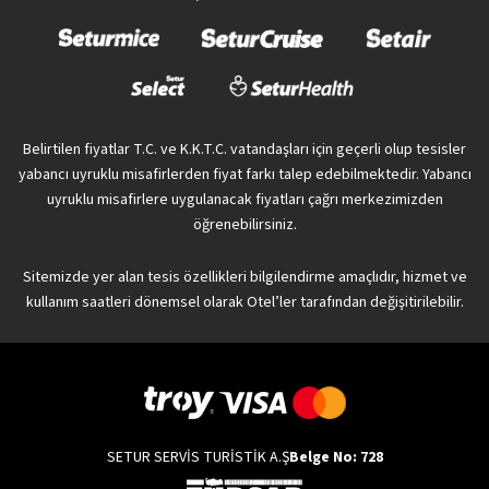
Belirtilen fiyatlar T.C. ve K.K.T.C. vatandaşları için geçerli olup tesisler
yabancı uyruklu misafirlerden fiyat farkı talep edebilmektedir. Yabancı
uyruklu misafirlere uygulanacak fiyatları çağrı merkezimizden
öğrenebilirsiniz.
Sitemizde yer alan tesis özellikleri bilgilendirme amaçlıdır, hizmet ve
kullanım saatleri dönemsel olarak Otel’ler tarafından değişitirilebilir.
SETUR SERVİS TURİSTİK A.Ş
Belge No: 728