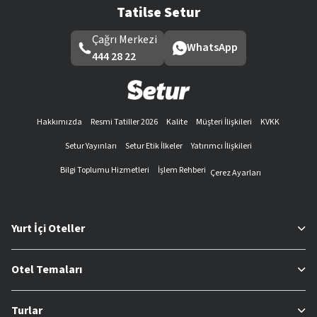
Tatilse Setur
Çağrı Merkezi
WhatsApp
444 28 22
Hakkımızda
Resmi Tatiller 2026
Kalite
Müşteri İlişkileri
KVKK
Setur Yayınları
Setur Etik İlkeler
Yatırımcı İlişkileri
Bilgi Toplumu Hizmetleri
İşlem Rehberi
Çerez Ayarları
Yurt İçi Oteller
Otel Temaları
Turlar