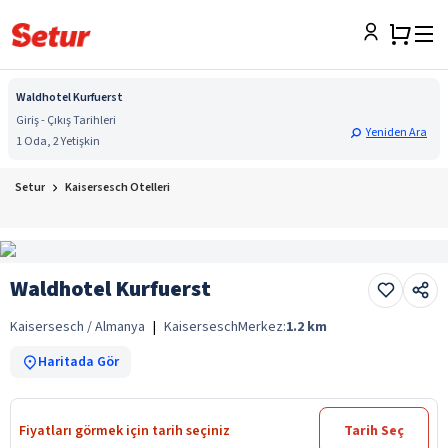
Waldhotel Kurfuerst
Giriş - Çıkış Tarihleri
Yeniden Ara
1 Oda, 2 Yetişkin
Setur
Kaisersesch Otelleri
Waldhotel Kurfuerst
Kaisersesch / Almanya
|
Kaisersesch
Merkez:
1.2
km
Haritada Gör
Fiyatları görmek için tarih seçiniz
Tarih Seç