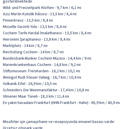
gösterilmektedir.
Wild- und Freizeitpark Klotten - 9,7 km / 6,1 mi
Aziz Martin Katolik Kilisesi - 13,5 km / 8,4 mi
Pinnerkreuz - 13,5 km / 8,4 mi
Moselle Gezinti Yolu - 13,5 km / 8,4 mi
Cochem Tarihi Hardal İmalathanesi - 13,5 km / 8,4 mi
Hieronimi Şaraphanesi - 13,6 km / 8,4 mi
Marktplatz - 14 km / 8,7 mi
Reichsburg Cochem - 14 km / 8,7 mi
Bundesbank-Bunker Cochem Müzesi - 14,4 km / 9 mi
Marienkrankenhaus Cochem - 14,8 km / 9,2 mi
Stiftsmuseum TreisKarden - 16,2 km / 10,1 mi
Weingut Rudi Steuer Valwig - 16,7 km / 10,4 mi
Volkanik Eifel - 16,9 km / 10,5 mi
Schneiders Die Weinmanufaktur - 17,4 km / 10,8 mi
Ulmener Maar Tüneli - 18,3 km / 11,4 mi
En yakın havaalanı Frankfurt (HHN-Frankfurt - Hahn) - 65,9 km / 40,9 mi
Misafirler için çamaşırhane ve resepsiyonda emanet kasası vardır.
Ücretsiz otopark vardır.