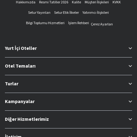
Hakkımızda
Resmi Tatiller 2026
Kalite
Müşteri İlişkileri
KVKK
Setur Yayınları
Setur Etik İlkeler
Yatırımcı İlişkileri
Bilgi Toplumu Hizmetleri
İşlem Rehberi
Çerez Ayarları
Yurt İçi Oteller
Otel Temaları
Turlar
Kampanyalar
Diğer Hizmetlerimiz
İletişim