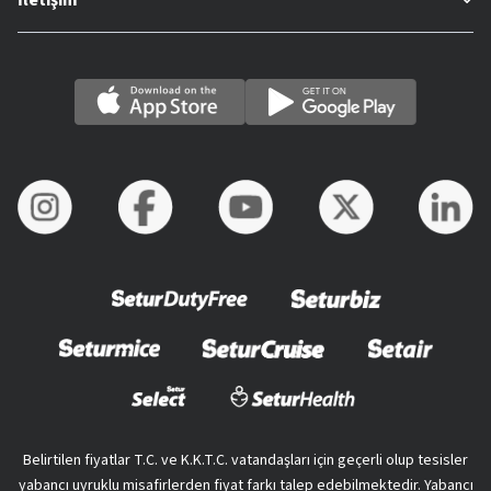
Belirtilen fiyatlar T.C. ve K.K.T.C. vatandaşları için geçerli olup tesisler
yabancı uyruklu misafirlerden fiyat farkı talep edebilmektedir. Yabancı