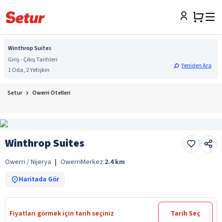
Winthrop Suites
Giriş - Çıkış Tarihleri
Yeniden Ara
1 Oda, 2 Yetişkin
Setur
Owerri Otelleri
Winthrop Suites
Owerri / Nijerya
|
Owerri
Merkez:
2.4
km
Haritada Gör
Fiyatları görmek için tarih seçiniz
Tarih Seç