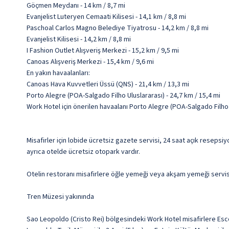
Göçmen Meydanı - 14 km / 8,7 mi
Evanjelist Luteryen Cemaati Kilisesi - 14,1 km / 8,8 mi
Paschoal Carlos Magno Belediye Tiyatrosu - 14,2 km / 8,8 mi
Evanjelist Kilisesi - 14,2 km / 8,8 mi
I Fashion Outlet Alışveriş Merkezi - 15,2 km / 9,5 mi
Canoas Alışveriş Merkezi - 15,4 km / 9,6 mi
En yakın havaalanları:
Canoas Hava Kuvvetleri Üssü (QNS) - 21,4 km / 13,3 mi
Porto Alegre (POA-Salgado Filho Uluslararası) - 24,7 km / 15,4 mi
Work Hotel için önerilen havaalanı Porto Alegre (POA-Salgado Filho 
Misafirler için lobide ücretsiz gazete servisi, 24 saat açık resepsiy
ayrıca otelde ücretsiz otopark vardır.
Otelin restoranı misafirlere öğle yemeği veya akşam yemeği servisi
Tren Müzesi yakınında
Sao Leopoldo (Cristo Rei) bölgesindeki Work Hotel misafirlere Esc