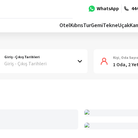
WhatsApp
444
Otel
Kıbrıs
Tur
Gemi
Tekne
Uçak
Ka
Giriş - Çıkış Tarihleri
Kişi, Oda Sayıs
Giriş - Çıkış Tarihleri
1 Oda, 2 Ye