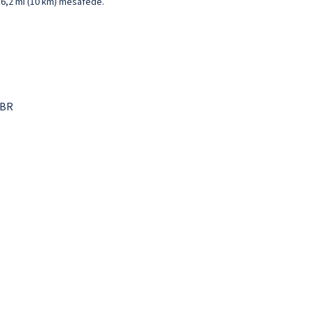
e 6,2 mi (10 km) mesafede.
 BR