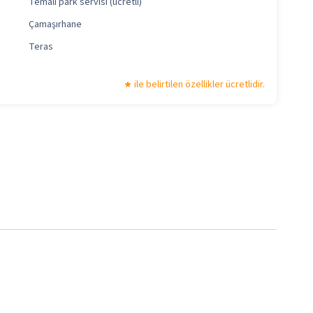
Temalı park servisi (ücretli)
Çamaşırhane
Teras
ile belirtilen özellikler ücretlidir.