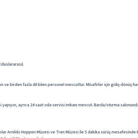
Uluslararası).
on ve birden fazla dil bilen personel mevcuttur. Misafirler için gidiş-dönüş h
 yapıyor, ayrıca 24 saat oda servisi imkanı mevcut. Barda/oturma salonunda 
olar Arnildo Hoppen Müzesi ve Tren Müzesi ile 5 dakika sürüş mesafesinde k