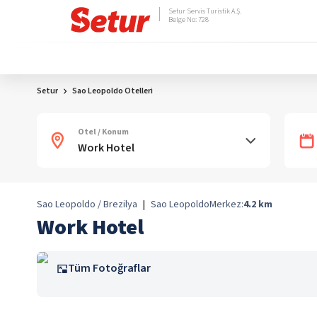
Setur Servis Turistik A.Ş.
Belge No: 728
Setur
Sao Leopoldo Otelleri
Otel / Konum
Sao Leopoldo / Brezilya
|
Sao Leopoldo
Merkez:
4.2
km
Work Hotel
Tüm Fotoğraflar