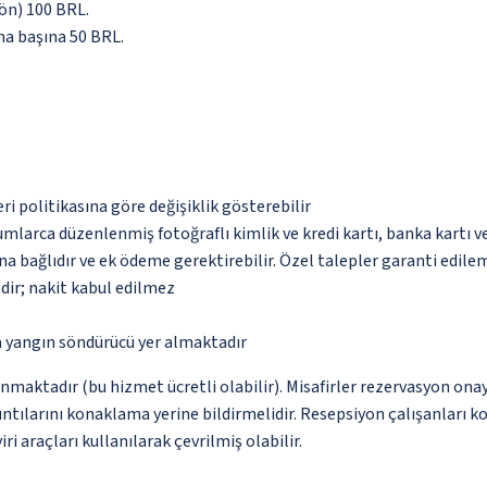
yön) 100 BRL.
ma başına 50 BRL.
eri politikasına göre değişiklik gösterebilir
umlarca düzenlenmiş fotoğraflı kimlik ve kredi kartı, banka kartı v
na bağlıdır ve ek ödeme gerektirebilir. Özel talepler garanti edile
dir; nakit kabul edilmez
a yangın söndürücü yer almaktadır
nmaktadır (bu hizmet ücretli olabilir). Misafirler rezervasyon onayı
ntılarını konaklama yerine bildirmelidir. Resepsiyon çalışanları ko
i araçları kullanılarak çevrilmiş olabilir.