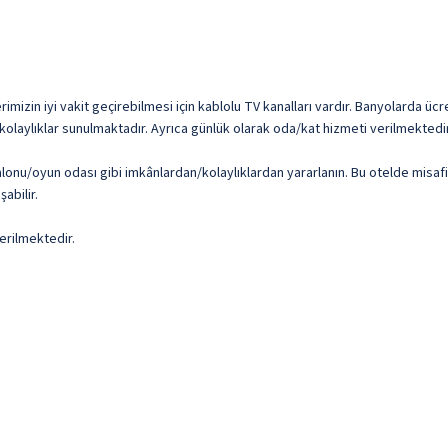
erimizin iyi vakit geçirebilmesi için kablolu TV kanalları vardır. Banyolarda 
ve kolaylıklar sunulmaktadır. Ayrıca günlük olarak oda/kat hizmeti verilmektedir
salonu/oyun odası gibi imkânlardan/kolaylıklardan yararlanın. Bu otelde misa
abilir.
erilmektedir.