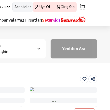
 28 22
Acenteler
Üye Ol
Giriş Yap
mpanyalar
Yaz Fırsatları
SeturKids
ı
Yeniden Ara
tişkin
Haritada Gör