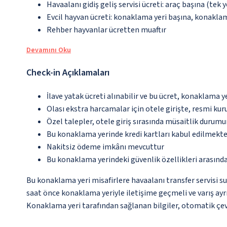
Havaalanı gidiş geliş servisi ücreti: araç başına (tek 
Evcil hayvan ücreti: konaklama yeri başına, konakla
Rehber hayvanlar ücretten muaftır
Devamını Oku
Check-in Açıklamaları
İlave yatak ücreti alınabilir ve bu ücret, konaklama y
Olası ekstra harcamalar için otele girişte, resmi kur
Özel talepler, otele giriş sırasında müsaitlik durumu
Bu konaklama yerinde kredi kartları kabul edilmekte
Nakitsiz ödeme imkânı mevcuttur
Bu konaklama yerindeki güvenlik özellikleri arasınd
Bu konaklama yeri misafirlere havaalanı transfer servisi su
saat önce konaklama yeriyle iletişime geçmeli ve varış ayrı
Konaklama yeri tarafından sağlanan bilgiler, otomatik çevir