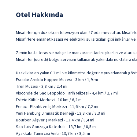
Otel Hakkında
Misafirler için düz ekran televizyon olan 47 oda mevcuttur. Misafirl
Misafirlere emanet kasası ve elektrikli su ısıtıcıları gibi imkânlar 
Zemin katta teras ve bahçe ile manzaranın tadını çıkartın ve atari 
Misafirler (ücretli) bölge servisini kullanarak yakındaki noktalara ulaş
Uzaklıklar en yakın 0.1 mil ve kilometre değerine yuvarlanarak göst
Escolar Arnildo Hoppen Müzesi - 3 km / 1,9 mi
Tren Müzesi - 3,8 km / 2,4 mi
Visconde de Sao Leopoldo Tarih Müzesi - 4,4 km / 2,7 mi
Esteio Kültür Merkezi - 10 km / 6,2 mi
Fenac - Etknlik ve İş Merkezi - 11,6 km / 7,2 mi
Yeni Hamburg Jimnastik Derneği - 13,3 km / 8,3 mi
Bourbon Alışveriş Merkezi - 13,4 km / 8,4 mi
Sao Luis Gonzaga Katedrali - 13,7 km / 8,5 mi
Ayakkabı Tamircisi Anıtı - 13,7 km / 8,5 mi