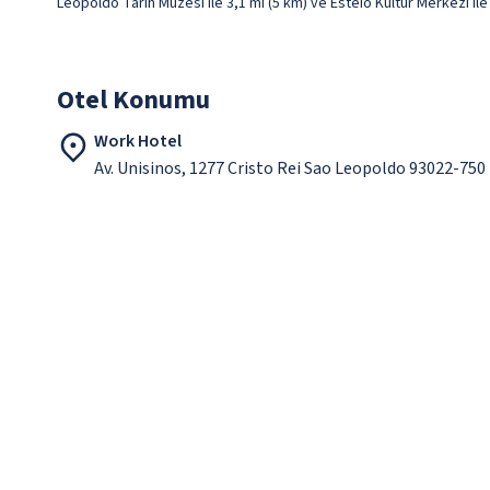
Leopoldo Tarih Müzesi ile 3,1 mi (5 km) ve Esteio Kültür Merkezi il
Otel Konumu
Work Hotel
Av. Unisinos, 1277 Cristo Rei Sao Leopoldo 93022-750