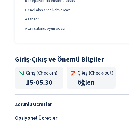
Resepsiyonda emanet kasası
Genel alanlarda kahve/çay
Asansör
Atari salonu/oyun odası
Giriş-Çıkış ve Önemli Bilgiler
Giriş (Check-in)
Çıkış (Check-out)
15
-
05.30
öğlen
Zorunlu Ücretler
Opsiyonel Ücretler