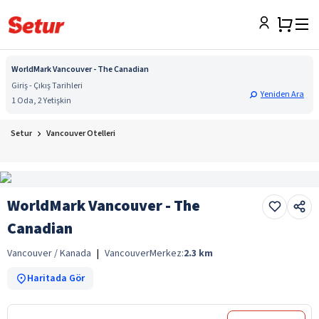
WorldMark Vancouver - The Canadian
Giriş - Çıkış Tarihleri
Yeniden Ara
1 Oda, 2 Yetişkin
Setur
Vancouver Otelleri
WorldMark Vancouver - The
Canadian
Vancouver / Kanada
|
Vancouver
Merkez:
2.3
km
Haritada Gör