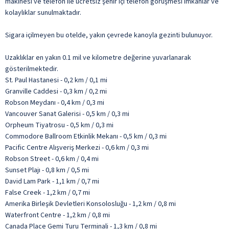
makinesi ve telefon ile ücretsiz şehir içi telefon görüşmesi imkânlar ve
kolaylıklar sunulmaktadır.
Sigara içilmeyen bu otelde, yakın çevrede kanoyla gezinti bulunuyor.
Uzaklıklar en yakın 0.1 mil ve kilometre değerine yuvarlanarak
gösterilmektedir.
St. Paul Hastanesi - 0,2 km / 0,1 mi
Granville Caddesi - 0,3 km / 0,2 mi
Robson Meydanı - 0,4 km / 0,3 mi
Vancouver Sanat Galerisi - 0,5 km / 0,3 mi
Orpheum Tiyatrosu - 0,5 km / 0,3 mi
Commodore Ballroom Etkinlik Mekanı - 0,5 km / 0,3 mi
Pacific Centre Alışveriş Merkezi - 0,6 km / 0,3 mi
Robson Street - 0,6 km / 0,4 mi
Sunset Plajı - 0,8 km / 0,5 mi
David Lam Park - 1,1 km / 0,7 mi
False Creek - 1,2 km / 0,7 mi
Amerika Birleşik Devletleri Konsolosluğu - 1,2 km / 0,8 mi
Waterfront Centre - 1,2 km / 0,8 mi
Canada Place Gemi Turu Terminali - 1,3 km / 0,8 mi