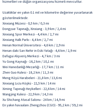
hizmetleri ve düğün organizasyonu hizmeti mevcuttur.
Uzaklıklar en yakın 0.1 mil ve kilometre değerine yuvarlanarak
gösterilmektedir.
Xinxiang Müzesi - 0,5 km / 0,3 mi
Dongyue Tapınağı, Xinxiang - 3,9 km / 2,4 mi
Xinxiang Spor Merkezi - 4,4 km / 2,7 mi
Xinxiang Halk Parkı - 4,4 km / 2,7 mi
Henan Normal Üniversitesi - 4,6 km / 2,9 mi
Henan daki Sarı Nehir in Eski Yatağı - 4,6 km / 2,9 mi
Dafugui Alışveriş Merkezi - 4,7 km / 3 mi
Yu Gong Kaynağı - 16,2 km / 10,1 mi
Wei Hanedanlığı Mezarlığı - 17,7 km / 11 mi
Zhen Guo Kulesi - 18,2 km / 11,3 mi
Meng Köyü Harabeleri - 21,8 km / 13,6 mi
Xinxiang Lvzu Köşkü - 22,5 km / 14 mi
Ximing Tapınağı Heykelleri - 22,6 km / 14 mi
Wangjing Kulesi - 22,9 km / 14,3 mi
Xu Shichang Atasal Salonu - 24 km / 14,9 mi
En yakın havaalanı Zhengzhou (CGO) - 95,2 km / 59,2 mi