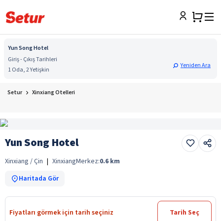
Yun Song Hotel
Giriş - Çıkış Tarihleri
Yeniden Ara
1 Oda, 2 Yetişkin
Setur
Xinxiang Otelleri
Yun Song Hotel
Xinxiang / Çin
|
Xinxiang
Merkez:
0.6
km
Haritada Gör
Fiyatları görmek için tarih seçiniz
Tarih Seç