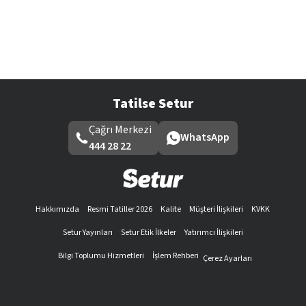
Tatilse Setur
Çağrı Merkezi
WhatsApp
444 28 22
Hakkımızda
Resmi Tatiller 2026
Kalite
Müşteri İlişkileri
KVKK
Setur Yayınları
Setur Etik İlkeler
Yatırımcı İlişkileri
Bilgi Toplumu Hizmetleri
İşlem Rehberi
Çerez Ayarları