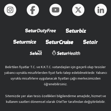
Belirtilen fiyatlar T.C. ve K.K.T.C. vatandaşları için geçerli olup tesisler
yabancı uyruklu misafirlerden fiyat farkı talep edebilmektedir. Yabancı
uyruklu misafirlere uygulanacak fiyatları çağrı merkezimizden
öğrenebilirsiniz.
Sitemizde yer alan tesis özellikleri bilgilendirme amaçlıdır, hizmet ve
kullanım saatleri dönemsel olarak Otel’ler tarafından değişitirilebilir.