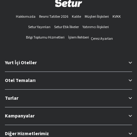
Hakkımızda
Resmi Tatiller 2026
Kalite
Müşteri İlişkileri
KVKK
Setur Yayınları
Setur Etik İlkeler
Yatırımcı İlişkileri
Bilgi Toplumu Hizmetleri
İşlem Rehberi
Çerez Ayarları
Yurt İçi Oteller
Otel Temaları
Turlar
Kampanyalar
Diğer Hizmetlerimiz