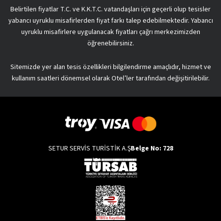
Belirtilen fiyatlar T.C. ve K.K.T.C. vatandaşları için geçerli olup tesisler
yabancı uyruklu misafirlerden fiyat farkı talep edebilmektedir. Yabancı
uyruklu misafirlere uygulanacak fiyatları çağrı merkezimizden
öğrenebilirsiniz.
Sitemizde yer alan tesis özellikleri bilgilendirme amaçlıdır, hizmet ve
kullanım saatleri dönemsel olarak Otel’ler tarafından değişitirilebilir.
SETUR SERVİS TURİSTİK A.Ş
Belge No: 728