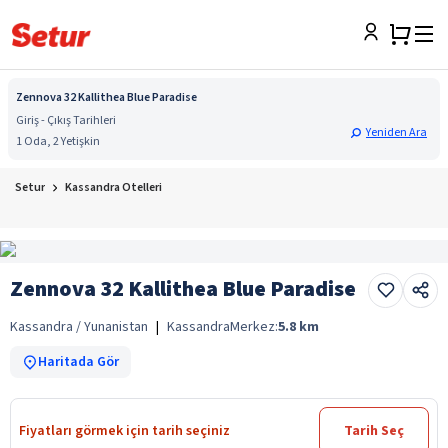
Zennova 32 Kallithea Blue Paradise
Giriş - Çıkış Tarihleri
Yeniden Ara
1 Oda, 2 Yetişkin
Setur
Kassandra Otelleri
Zennova 32 Kallithea Blue Paradise
Kassandra / Yunanistan
|
Kassandra
Merkez:
5.8
km
Haritada Gör
Fiyatları görmek için tarih seçiniz
Tarih Seç