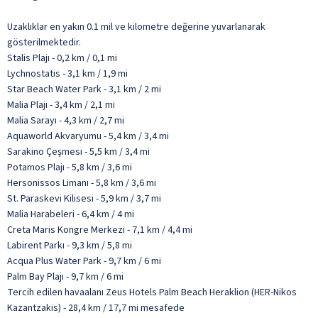
Uzaklıklar en yakın 0.1 mil ve kilometre değerine yuvarlanarak
gösterilmektedir.
Stalis Plajı - 0,2 km / 0,1 mi
Lychnostatis - 3,1 km / 1,9 mi
Star Beach Water Park - 3,1 km / 2 mi
Malia Plajı - 3,4 km / 2,1 mi
Malia Sarayı - 4,3 km / 2,7 mi
Aquaworld Akvaryumu - 5,4 km / 3,4 mi
Sarakino Çeşmesi - 5,5 km / 3,4 mi
Potamos Plajı - 5,8 km / 3,6 mi
Hersonissos Limanı - 5,8 km / 3,6 mi
St. Paraskevi Kilisesi - 5,9 km / 3,7 mi
Malia Harabeleri - 6,4 km / 4 mi
Creta Maris Kongre Merkezi - 7,1 km / 4,4 mi
Labirent Parkı - 9,3 km / 5,8 mi
Acqua Plus Water Park - 9,7 km / 6 mi
Palm Bay Plajı - 9,7 km / 6 mi
Tercih edilen havaalanı Zeus Hotels Palm Beach Heraklion (HER-Nikos
Kazantzakis) - 28,4 km / 17,7 mi mesafede