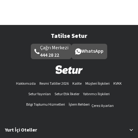
Tatilse Setur
Çağrı Merkezi
WhatsApp
444 28 22
Hakkımızda
Resmi Tatiller 2026
Kalite
Müşteri İlişkileri
KVKK
Setur Yayınları
Setur Etik İlkeler
Yatırımcı İlişkileri
Bilgi Toplumu Hizmetleri
İşlem Rehberi
Çerez Ayarları
Yurt İçi Oteller