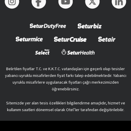
Belirtilen fiyatlar T.C. ve K.K.T.C. vatandaşları için geçerli olup tesisler
yabancı uyruklu misafirlerden fiyat farkı talep edebilmektedir. Yabancı
uyruklu misafirlere uygulanacak fiyatları çağrı merkezimizden
öğrenebilirsiniz.
Sitemizde yer alan tesis özellikleri bilgilendirme amaçlıdır, hizmet ve
kullanım saatleri dönemsel olarak Otel’ler tarafından değişitirilebilir.