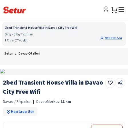
2bed Transient House Villa in Davao City Free Wifi
Giriş - Çıkış Tarihleri
Yeniden Ara
1 Oda, 2 Yetişkin
Setur
Davao Otelleri
2bed Transient House Villa in Davao
City Free Wifi
Davao / Filipinler
|
Davao
Merkez:
11
km
Haritada Gör