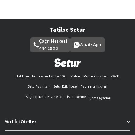
Tatilse Setur
Çağrı Merkezi
WhatsApp
444 28 22
Hakkımızda
Resmi Tatiller 2026
Kalite
Müşteri İlişkileri
KVKK
Setur Yayınları
Setur Etik İlkeler
Yatırımcı İlişkileri
Bilgi Toplumu Hizmetleri
İşlem Rehberi
Çerez Ayarları
Yurt İçi Oteller