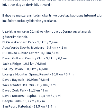
küvet ve duş ve derin küvet vardır.
Bahçe ile manzaranın tadını çıkartın ve ücretsiz kablosuz İnternet gibi
imkânlardan/kolaylıklardan yararlanın.
Uzaklıklar en yakın 0.1 mil ve kilometre değerine yuvarlanarak
gösterilmektedir.
DECA Wakeboard Park - 3,9 km / 2,4 mi
Aqua Verde Sports & Leisure - 6,5 km / 4,1 mi
SGI Davao Culture Center - 8,1 km / 5 mi
Davao Golf and Country Club - 9,8 km / 6,1 mi
Jack s Ridge - 10,5 km / 6,6 mi
SM City Davao - 10,6 km / 6,6 mi
Loleng s Mountain Spring Resort - 10,8 km / 6,7 mi
Davao Baywalk - 10,9 km / 6,8 mi
Walk n Water Ball Park - 11,2 km / 7 mi
Davao Zorb Park - 11,2 km / 7 mi
Davao Doctors Hospital - 12,8 km / 7,9 mi
People Parkı - 13,2 km / 8,2 mi
San Pedro Katedrali - 13,5 km / 8,4 mi