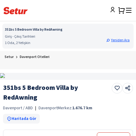
351bs 5 Bedroom Villa by RedAwning
Giriş - Çıkış Tarihleri
Yeniden Ara
1 Oda, 2 Yetişkin
Setur
Davenport Otelleri
351bs 5 Bedroom Villa by
RedAwning
Davenport / ABD
|
Davenport
Merkez:
1.676.7
km
Haritada Gör