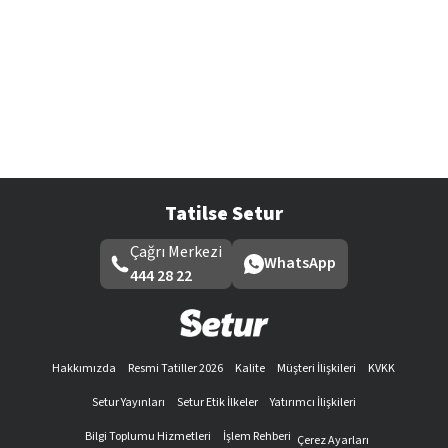
Tatilse Setur
Çağrı Merkezi
WhatsApp
444 28 22
Hakkımızda
Resmi Tatiller 2026
Kalite
Müşteri İlişkileri
KVKK
Setur Yayınları
Setur Etik İlkeler
Yatırımcı İlişkileri
Bilgi Toplumu Hizmetleri
İşlem Rehberi
Çerez Ayarları