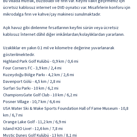
Bu villada mutfak, buzdolabı ve fırın var. Keyifli vakit geçirmeniz için
ücretsiz kablosuz internet ve DVD oynatıcı var. Misafirlerin konforu için
mikrodalga fırın ve kahve/çay makinesi sunulmaktadır.
Açık havuz gibi dinlenme fırsatlarının keyfini sürün veya ücretsiz
kablosuz İnternet dâhil diğer imkânlardan/kolaylıklardan yararlanın.
Uzaklıklar en yakın 0.1 mil ve kilometre değerine yuvarlanarak
gösterilmektedir.
Highland Park Golf Kulübü - 0,9 km / 0,6 mi
Four Corners FC - 3,9 km / 2,4 mi
Kuzeydoğu Bölge Parkı - 4,2 km / 2,6 mi
Davenport Gölü - 4,5 km / 2,8 mi
Surfari Su Parkı - 10 km / 6,2 mi
ChampionsGate Golf Club - 10 km / 6,2 mi
Posner Village - 10,7 km / 6,6 mi
USA Water Ski & Wake Sports Foundation Hall of Fame Museum - 10,8
km / 6,7 mi
Orange Lake Golf - 11,2 km / 6,9 mi
Island H2O Live! - 12,6 km / 7,8 mi
Mystic Dunes Golf Kulübü - 13 km / 8,1 mi