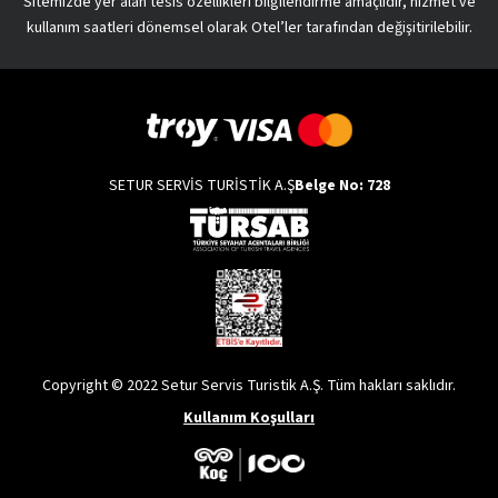
Sitemizde yer alan tesis özellikleri bilgilendirme amaçlıdır, hizmet ve
kullanım saatleri dönemsel olarak Otel’ler tarafından değişitirilebilir.
SETUR SERVİS TURİSTİK A.Ş
Belge No: 728
Copyright © 2022 Setur Servis Turistik A.Ş. Tüm hakları saklıdır.
Kullanım Koşulları