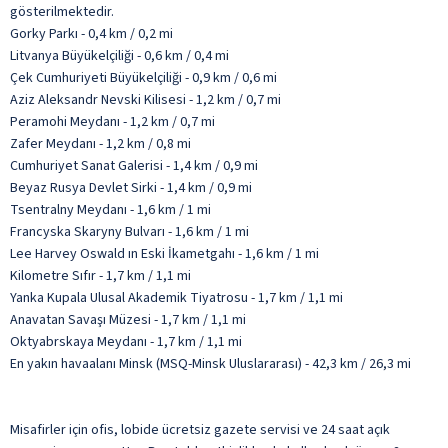
gösterilmektedir.
Gorky Parkı - 0,4 km / 0,2 mi
Litvanya Büyükelçiliği - 0,6 km / 0,4 mi
Çek Cumhuriyeti Büyükelçiliği - 0,9 km / 0,6 mi
Aziz Aleksandr Nevski Kilisesi - 1,2 km / 0,7 mi
Peramohi Meydanı - 1,2 km / 0,7 mi
Zafer Meydanı - 1,2 km / 0,8 mi
Cumhuriyet Sanat Galerisi - 1,4 km / 0,9 mi
Beyaz Rusya Devlet Sirki - 1,4 km / 0,9 mi
Tsentralny Meydanı - 1,6 km / 1 mi
Francyska Skaryny Bulvarı - 1,6 km / 1 mi
Lee Harvey Oswald ın Eski İkametgahı - 1,6 km / 1 mi
Kilometre Sıfır - 1,7 km / 1,1 mi
Yanka Kupala Ulusal Akademik Tiyatrosu - 1,7 km / 1,1 mi
Anavatan Savaşı Müzesi - 1,7 km / 1,1 mi
Oktyabrskaya Meydanı - 1,7 km / 1,1 mi
En yakın havaalanı Minsk (MSQ-Minsk Uluslararası) - 42,3 km / 26,3 mi
Misafirler için ofis, lobide ücretsiz gazete servisi ve 24 saat açık