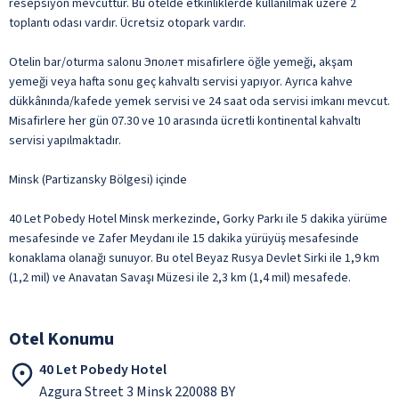
resepsiyon mevcuttur. Bu otelde etkinliklerde kullanılmak üzere 2
toplantı odası vardır. Ücretsiz otopark vardır.
Otelin bar/oturma salonu Эполет misafirlere öğle yemeği, akşam
yemeği veya hafta sonu geç kahvaltı servisi yapıyor. Ayrıca kahve
dükkânında/kafede yemek servisi ve 24 saat oda servisi imkanı mevcut.
Misafirlere her gün 07.30 ve 10 arasında ücretli kontinental kahvaltı
servisi yapılmaktadır.
Minsk (Partizansky Bölgesi) içinde
40 Let Pobedy Hotel Minsk merkezinde, Gorky Parkı ile 5 dakika yürüme
mesafesinde ve Zafer Meydanı ile 15 dakika yürüyüş mesafesinde
konaklama olanağı sunuyor. Bu otel Beyaz Rusya Devlet Sirki ile 1,9 km
(1,2 mil) ve Anavatan Savaşı Müzesi ile 2,3 km (1,4 mil) mesafede.
Otel Konumu
40 Let Pobedy Hotel
Azgura Street 3 Minsk 220088 BY