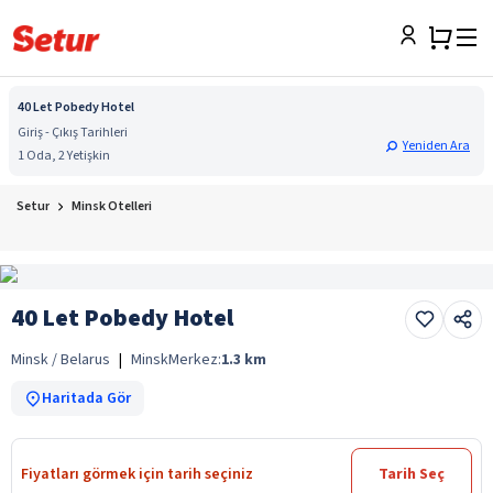
40 Let Pobedy Hotel
Giriş - Çıkış Tarihleri
Yeniden Ara
1 Oda, 2 Yetişkin
Setur
Minsk Otelleri
40 Let Pobedy Hotel
Minsk / Belarus
|
Minsk
Merkez:
1.3
km
Haritada Gör
Fiyatları görmek için tarih seçiniz
Tarih Seç