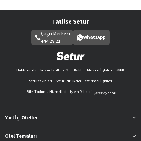
Tatilse Setur
Çağrı Merkezi
WhatsApp
444 28 22
Hakkımızda
Resmi Tatiller 2026
Kalite
Müşteri İlişkileri
KVKK
Setur Yayınları
Setur Etik İlkeler
Yatırımcı İlişkileri
Bilgi Toplumu Hizmetleri
İşlem Rehberi
Çerez Ayarları
Yurt İçi Oteller
Otel Temaları