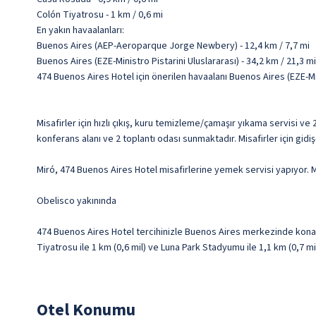
Colón Tiyatrosu - 1 km / 0,6 mi
En yakın havaalanları:
Buenos Aires (AEP-Aeroparque Jorge Newbery) - 12,4 km / 7,7 mi
Buenos Aires (EZE-Ministro Pistarini Uluslararası) - 34,2 km / 21,3 mi
474 Buenos Aires Hotel için önerilen havaalanı Buenos Aires (EZE-Min
Misafirler için hızlı çıkış, kuru temizleme/çamaşır yıkama servisi v
konferans alanı ve 2 toplantı odası sunmaktadır. Misafirler için gid
Miró, 474 Buenos Aires Hotel misafirlerine yemek servisi yapıyor. Mi
Obelisco yakınında
474 Buenos Aires Hotel tercihinizle Buenos Aires merkezinde konak
Tiyatrosu ile 1 km (0,6 mil) ve Luna Park Stadyumu ile 1,1 km (0,7 m
Otel Konumu