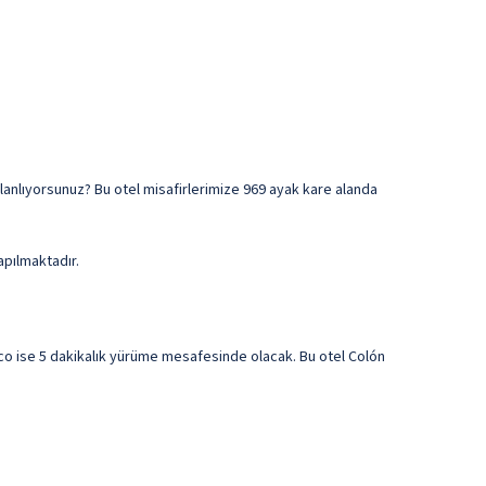
planlıyorsunuz? Bu otel misafirlerimize 969 ayak kare alanda
apılmaktadır.
co ise 5 dakikalık yürüme mesafesinde olacak. Bu otel Colón