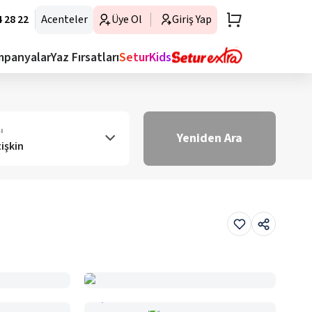
 28 22
Acenteler
Üye Ol
Giriş Yap
mpanyalar
Yaz Fırsatları
SeturKids
ı
Yeniden Ara
tişkin
Haritada Gör