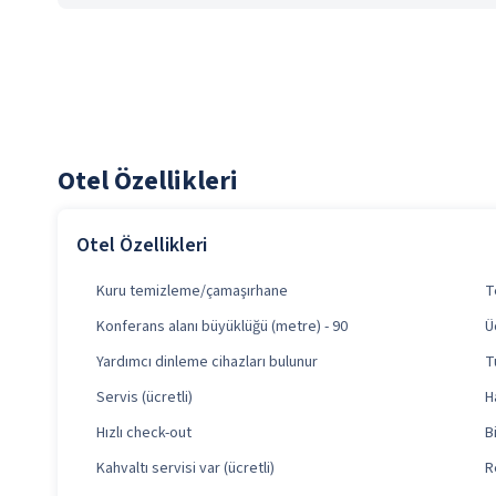
Otel Özellikleri
Otel Özellikleri
Kuru temizleme/çamaşırhane
T
Konferans alanı büyüklüğü (metre) - 90
Ü
Yardımcı dinleme cihazları bulunur
T
Servis (ücretli)
H
Hızlı check-out
B
Kahvaltı servisi var (ücretli)
R