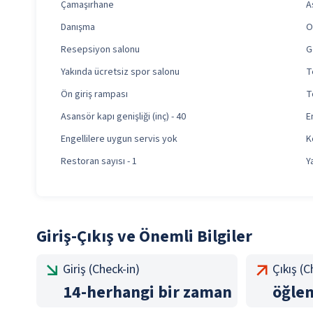
Çamaşırhane
A
Danışma
O
Resepsiyon salonu
G
Yakında ücretsiz spor salonu
T
Ön giriş rampası
T
Asansör kapı genişliği (inç) - 40
E
Engellilere uygun servis yok
K
Restoran sayısı - 1
Y
Giriş-Çıkış ve Önemli Bilgiler
Giriş (Check-in)
Çıkış (
14
-
herhangi bir zaman
öğle