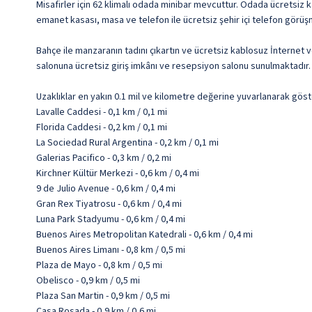
Misafirler için 62 klimalı odada minibar mevcuttur. Odada ücretsiz
emanet kasası, masa ve telefon ile ücretsiz şehir içi telefon görüş
Bahçe ile manzaranın tadını çıkartın ve ücretsiz kablosuz İnternet 
salonuna ücretsiz giriş imkânı ve resepsiyon salonu sunulmaktadır.
Uzaklıklar en yakın 0.1 mil ve kilometre değerine yuvarlanarak göst
Lavalle Caddesi - 0,1 km / 0,1 mi
Florida Caddesi - 0,2 km / 0,1 mi
La Sociedad Rural Argentina - 0,2 km / 0,1 mi
Galerias Pacifico - 0,3 km / 0,2 mi
Kirchner Kültür Merkezi - 0,6 km / 0,4 mi
9 de Julio Avenue - 0,6 km / 0,4 mi
Gran Rex Tiyatrosu - 0,6 km / 0,4 mi
Luna Park Stadyumu - 0,6 km / 0,4 mi
Buenos Aires Metropolitan Katedrali - 0,6 km / 0,4 mi
Buenos Aires Limanı - 0,8 km / 0,5 mi
Plaza de Mayo - 0,8 km / 0,5 mi
Obelisco - 0,9 km / 0,5 mi
Plaza San Martin - 0,9 km / 0,5 mi
Casa Rosada - 0,9 km / 0,6 mi