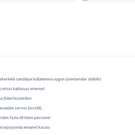
ekerlekli sandalye kullanımına uygun (sınırlamalar olabilir)
cretsiz kablosuz internet
ur/bilet hizmetleri
avaalanı servisi (ücretli)
irden fazla dil bilen personel
esepsiyonda emanet kasası