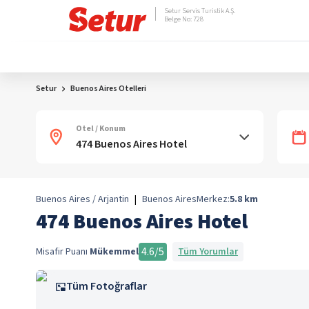
Setur Servis Turistik A.Ş.
Belge No: 728
Setur
Buenos Aires Otelleri
Otel / Konum
Buenos Aires / Arjantin
|
Buenos Aires
Merkez:
5.8
km
474 Buenos Aires Hotel
4.6
/5
Misafir Puanı
Mükemmel
Tüm Yorumlar
Tüm Fotoğraflar