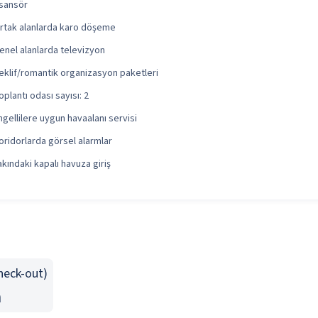
sansör
rtak alanlarda karo döşeme
enel alanlarda televizyon
eklif/romantik organizasyon paketleri
oplantı odası sayısı: 2
ngellilere uygun havaalanı servisi
oridorlarda görsel alarmlar
akındaki kapalı havuza giriş
Check-out)
n