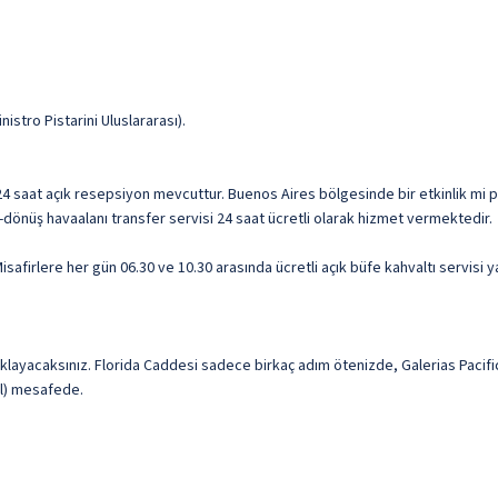
istro Pistarini Uluslararası).
e 24 saat açık resepsiyon mevcuttur. Buenos Aires bölgesinde bir etkinlik mi 
iş-dönüş havaalanı transfer servisi 24 saat ücretli olarak hizmet vermektedir.
safirlere her gün 06.30 ve 10.30 arasında ücretli açık büfe kahvaltı servisi y
layacaksınız. Florida Caddesi sadece birkaç adım ötenizde, Galerias Pacifi
il) mesafede.