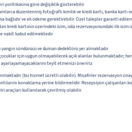
eri politikasına göre değişiklik gösterebilir
umlarca düzenlenmiş fotoğraflı kimlik ve kredi kartı, banka kartı v
na bağlıdır ve ek ödeme gerektirebilir. Özel talepler garanti edile
an kredi kartının üzerindeki isim, oda rezervasyonundaki ilk isim 
ve nakit kabul edilmektedir
da yangın söndürücü ve duman dedektörü yer almaktadır
çocuklar için uygun olmayabilecek açık alanlar bulunmaktadır; he
p ayarlayamayacaklarını teyit etmenizi öneririz
nmaktadır (bu hizmet ücretli olabilir). Misafirler rezervasyon onayı
ntılarını konaklama yerine bildirmelidir. Resepsiyon çalışanları ko
i araçları kullanılarak çevrilmiş olabilir.