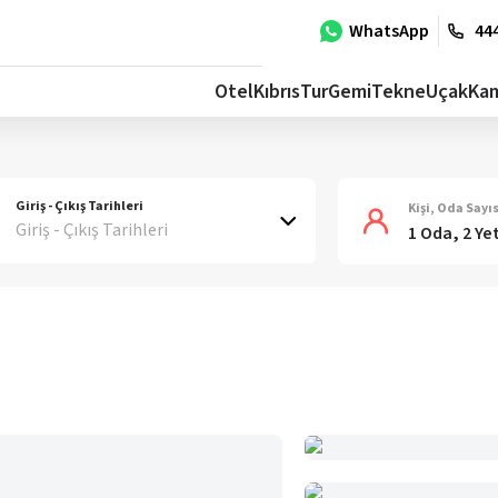
WhatsApp
444
Otel
Kıbrıs
Tur
Gemi
Tekne
Uçak
Ka
Giriş - Çıkış Tarihleri
Kişi, Oda Sayıs
Giriş - Çıkış Tarihleri
1 Oda, 2 Ye