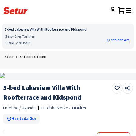
5-bed Lakeview Villa With Roofterrace and Kidspond
Giriş - Çıkış Tarihleri
Yeniden Ara
1 Oda, 2 Yetişkin
Setur
Entebbe Otelleri
5-bed Lakeview Villa With
Roofterrace and Kidspond
Entebbe / Uganda
|
Entebbe
Merkez:
14.4
km
Haritada Gör