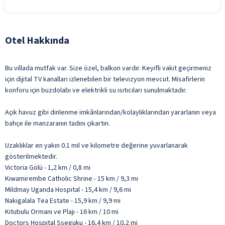
Otel Hakkında
Bu villada mutfak var. Size özel, balkon vardır. Keyifli vakit geçirmeniz
için dijital TV kanalları izlenebilen bir televizyon mevcut. Misafirlerin
konforu için buzdolabı ve elektrikli su ısıtıcıları sunulmaktadır.
Açık havuz gibi dinlenme imkânlarından/kolaylıklarından yararlanın veya
bahçe ile manzaranın tadını çıkartın.
Uzaklıklar en yakın 0.1 mil ve kilometre değerine yuvarlanarak
gösterilmektedir.
Victoria Gölü - 1,2 km / 0,8 mi
Kiwamirembe Catholic Shrine - 15 km / 9,3 mi
Mildmay Uganda Hospital - 15,4 km / 9,6 mi
Nakigalala Tea Estate - 15,9 km / 9,9 mi
Kitubulu Ormanı ve Plajı - 16 km / 10 mi
Doctors Hospital Sseguku - 16,4 km / 10,2 mi