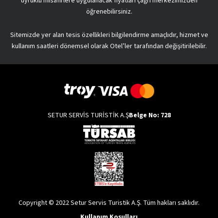
uyruklu misafirlere uygulanacak fiyatları çağrı merkezimizden
öğrenebilirsiniz.
Sitemizde yer alan tesis özellikleri bilgilendirme amaçlıdır, hizmet ve
kullanım saatleri dönemsel olarak Otel’ler tarafından değişitirilebilir.
SETUR SERVİS TURİSTİK A.Ş
Belge No: 728
Copyright © 2022 Setur Servis Turistik A.Ş. Tüm hakları saklıdır.
Kullanım Koşulları