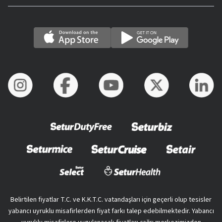
Belirtilen fiyatlar T.C. ve K.K.T.C. vatandaşları için geçerli olup tesisler
yabancı uyruklu misafirlerden fiyat farkı talep edebilmektedir. Yabancı