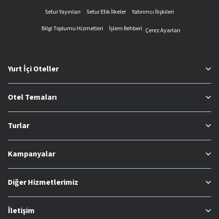
Setur Yayınları
Setur Etik İlkeler
Yatırımcı İlişkileri
Bilgi Toplumu Hizmetleri
İşlem Rehberi
Çerez Ayarları
Yurt İçi Oteller
Otel Temaları
Turlar
Kampanyalar
Diğer Hizmetlerimiz
İletişim