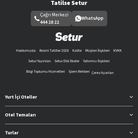
Tatilse Setur
Çağrı Merkezi
WhatsApp
444 28 22
Hakkımızda
Resmi Tatiller 2026
Kalite
Müşteri İlişkileri
KVKK
Setur Yayınları
Setur Etik İlkeler
Yatırımcı İlişkileri
Bilgi Toplumu Hizmetleri
İşlem Rehberi
Çerez Ayarları
Yurt İçi Oteller
Otel Temaları
Turlar