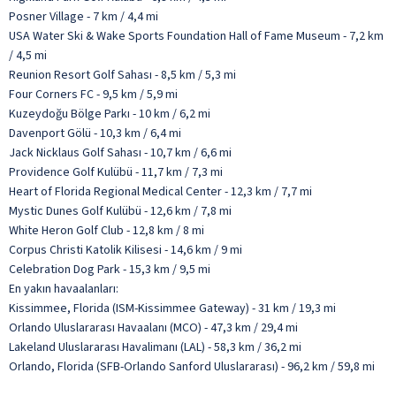
Posner Village - 7 km / 4,4 mi
USA Water Ski & Wake Sports Foundation Hall of Fame Museum - 7,2 km
/ 4,5 mi
Reunion Resort Golf Sahası - 8,5 km / 5,3 mi
Four Corners FC - 9,5 km / 5,9 mi
Kuzeydoğu Bölge Parkı - 10 km / 6,2 mi
Davenport Gölü - 10,3 km / 6,4 mi
Jack Nicklaus Golf Sahası - 10,7 km / 6,6 mi
Providence Golf Kulübü - 11,7 km / 7,3 mi
Heart of Florida Regional Medical Center - 12,3 km / 7,7 mi
Mystic Dunes Golf Kulübü - 12,6 km / 7,8 mi
White Heron Golf Club - 12,8 km / 8 mi
Corpus Christi Katolik Kilisesi - 14,6 km / 9 mi
Celebration Dog Park - 15,3 km / 9,5 mi
En yakın havaalanları:
Kissimmee, Florida (ISM-Kissimmee Gateway) - 31 km / 19,3 mi
Orlando Uluslararası Havaalanı (MCO) - 47,3 km / 29,4 mi
Lakeland Uluslararası Havalimanı (LAL) - 58,3 km / 36,2 mi
Orlando, Florida (SFB-Orlando Sanford Uluslararası) - 96,2 km / 59,8 mi