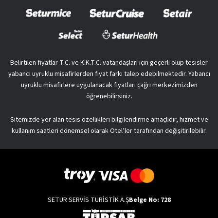
Belirtilen fiyatlar T.C. ve K.K.T.C. vatandaşları için geçerli olup tesisler
yabancı uyruklu misafirlerden fiyat farkı talep edebilmektedir. Yabancı
uyruklu misafirlere uygulanacak fiyatları çağrı merkezimizden
öğrenebilirsiniz.
Sitemizde yer alan tesis özellikleri bilgilendirme amaçlıdır, hizmet ve
kullanım saatleri dönemsel olarak Otel’ler tarafından değişitirilebilir.
SETUR SERVİS TURİSTİK A.Ş
Belge No: 728