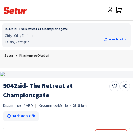
9042sid- The Retreat at Championsgate
Giriş - Çıkış Tarihleri
Yeniden Ara
1 Oda, 2 Yetişkin
Setur
Kissimmee Otelleri
9042sid- The Retreat at
Championsgate
Kissimmee / ABD
|
Kissimmee
Merkez:
23.8
km
Haritada Gör