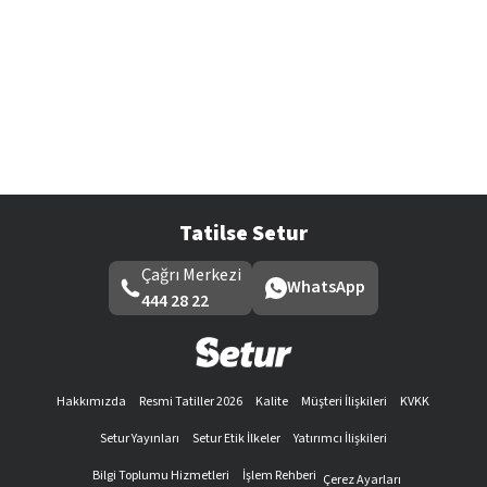
Tatilse Setur
Çağrı Merkezi
WhatsApp
444 28 22
Hakkımızda
Resmi Tatiller 2026
Kalite
Müşteri İlişkileri
KVKK
Setur Yayınları
Setur Etik İlkeler
Yatırımcı İlişkileri
Bilgi Toplumu Hizmetleri
İşlem Rehberi
Çerez Ayarları