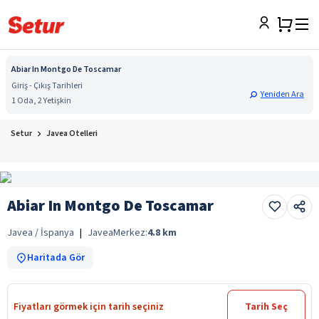
Abiar In Montgo De Toscamar
Giriş - Çıkış Tarihleri
Yeniden Ara
1 Oda, 2 Yetişkin
Setur
Javea Otelleri
Abiar In Montgo De Toscamar
Javea / İspanya
|
Javea
Merkez:
4.8
km
Haritada Gör
Fiyatları görmek için tarih seçiniz
Tarih Seç