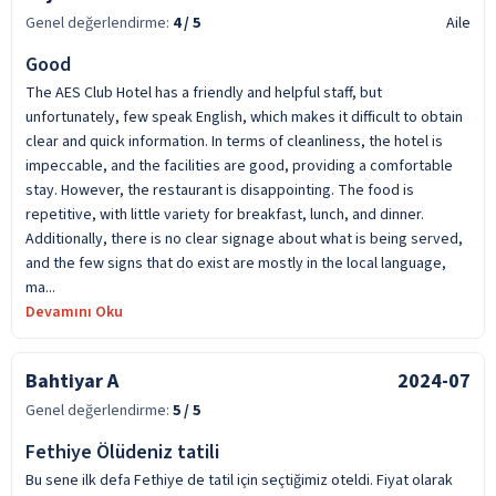
Genel değerlendirme:
4
/ 5
Aile
Good
The AES Club Hotel has a friendly and helpful staff, but
unfortunately, few speak English, which makes it difficult to obtain
clear and quick information. In terms of cleanliness, the hotel is
impeccable, and the facilities are good, providing a comfortable
stay. However, the restaurant is disappointing. The food is
repetitive, with little variety for breakfast, lunch, and dinner.
Additionally, there is no clear signage about what is being served,
and the few signs that do exist are mostly in the local language,
ma...
Devamını Oku
Bahtiyar A
2024-07
Genel değerlendirme:
5
/ 5
Fethiye Ölüdeniz tatili
Bu sene ilk defa Fethiye de tatil için seçtiğimiz oteldi. Fiyat olarak