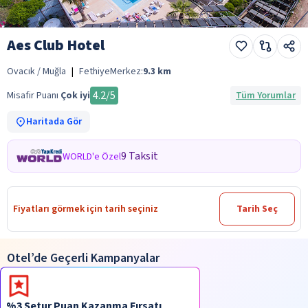
Aes Club Hotel
Ovacık / Muğla
|
Fethiye
Merkez:
9.3
km
4.2
/5
Misafir Puanı
Çok iyi
Tüm Yorumlar
Haritada Gör
9 Taksit
WORLD'e Özel
Fiyatları görmek için tarih seçiniz
Tarih Seç
Otel’de Geçerli Kampanyalar
%3 Setur Puan Kazanma Fırsatı