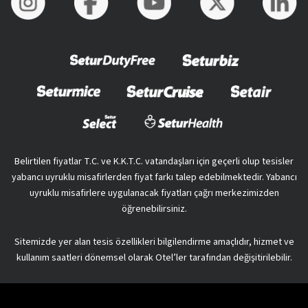
Belirtilen fiyatlar T.C. ve K.K.T.C. vatandaşları için geçerli olup tesisler
yabancı uyruklu misafirlerden fiyat farkı talep edebilmektedir. Yabancı
uyruklu misafirlere uygulanacak fiyatları çağrı merkezimizden
öğrenebilirsiniz.
Sitemizde yer alan tesis özellikleri bilgilendirme amaçlıdır, hizmet ve
kullanım saatleri dönemsel olarak Otel’ler tarafından değişitirilebilir.