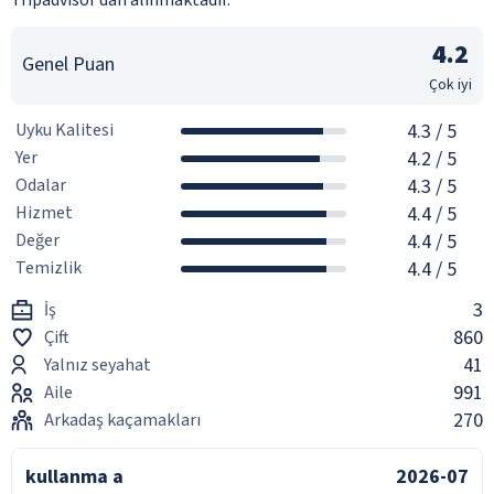
4.2
Genel Puan
Çok iyi
Uyku Kalitesi
4.3
/ 5
Yer
4.2
/ 5
Odalar
4.3
/ 5
Hizmet
4.4
/ 5
Değer
4.4
/ 5
Temizlik
4.4
/ 5
3
İş
860
Çift
41
Yalnız seyahat
991
Aile
270
Arkadaş kaçamakları
kullanma a
2026-07