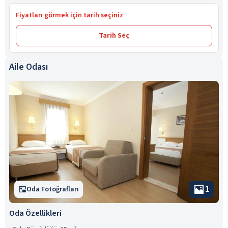
Fiyatları görmek için tarih seçiniz
Tarih Seç
Aile Odası
1
Oda Fotoğrafları
Oda Özellikleri