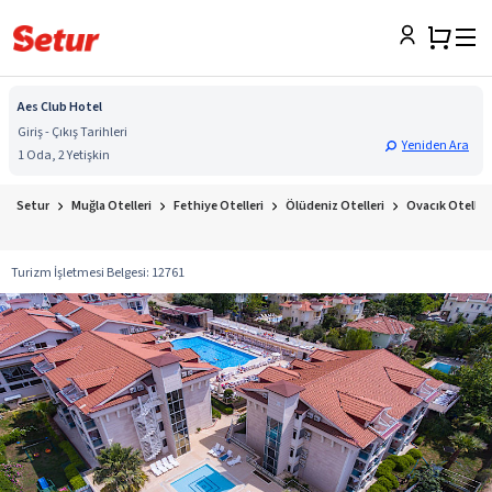
Aes Club Hotel
Giriş - Çıkış Tarihleri
Yeniden Ara
1 Oda, 2 Yetişkin
Setur
Muğla Otelleri
Fethiye Otelleri
Ölüdeniz Otelleri
Ovacık Otelleri
Turizm İşletmesi Belgesi
:
12761