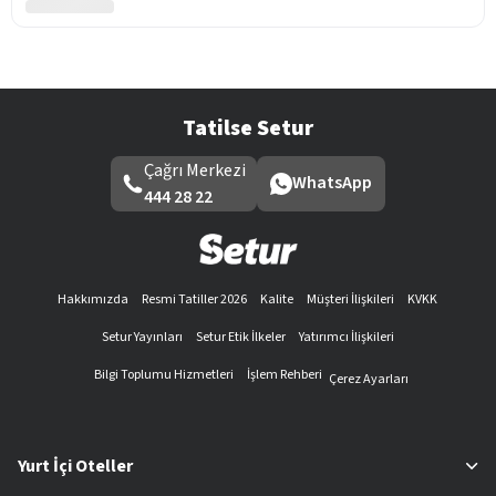
Tatilse Setur
Çağrı Merkezi
WhatsApp
444 28 22
Hakkımızda
Resmi Tatiller 2026
Kalite
Müşteri İlişkileri
KVKK
Setur Yayınları
Setur Etik İlkeler
Yatırımcı İlişkileri
Bilgi Toplumu Hizmetleri
İşlem Rehberi
Çerez Ayarları
Yurt İçi Oteller