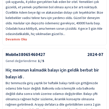
çok uygundu, 4 yıldızı gerçekten hak eden bir otel. Yemekleri çok
güzeldi, et yemek çeşitlerinin bol olması ayrıca bir artı noktaydı.
Özellikle Adem beye ilgi ve alakasindan dolayı çok teşekkürler. Bize
kelebekler vadisi tekne turu için yardımcı oldu. Güzel bir deneyim
oldu. Havlular için depozito ödemeniz gerekiyor, 4000tl havlu başı.
Odadaki kasa kilitliydi, ama hemen sorun çözüldü. 4 gece 5 gün Aile
odasinda6kaldık, hiç sıkılmadan güzel bi...
Devamını Oku
Mobile38065460427
2024-07
Genel değerlendirme:
1
/ 5
Hiç memnun kalmadık balayı için geldik berbat bir
balayı idi .
Biz temmuzda giriş yaptık bir haftalık balayı tatili için gittiğimizde
odamız bile hazır değildi. Balkonlu oda istemiştik oda balkonlu
değildi daha sonra istek üzerine odamızı değiştirdiler. Balayı çifti
olmamıza rağmen hiçbir süsleme, ikramlık konsepte olmasına
rağmen getirilmedi. Arayıp defalarca dile getirildikten sonra 2 gün