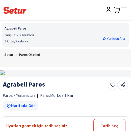
Agrabeli Paros
Giriş - Çıkış Tarihleri
Yeniden Ara
1 Oda, 2 Yetişkin
Setur
Paros Otelleri
Agrabeli Paros
Paros / Yunanistan
|
Paros
Merkez:
6
km
Haritada Gör
Fiyatları görmek için tarih seçiniz
Tarih Seç