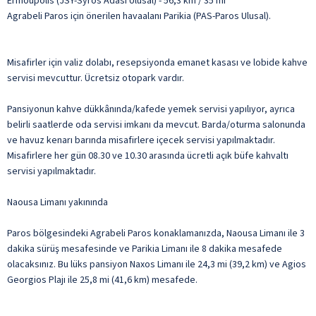
Ermoupolis (JSY-Syros Adası Ulusal) - 56,3 km / 35 mi
Agrabeli Paros için önerilen havaalanı Parikia (PAS-Paros Ulusal).
Misafirler için valiz dolabı, resepsiyonda emanet kasası ve lobide kahve
servisi mevcuttur. Ücretsiz otopark vardır.
Pansiyonun kahve dükkânında/kafede yemek servisi yapılıyor, ayrıca
belirli saatlerde oda servisi imkanı da mevcut. Barda/oturma salonunda
ve havuz kenarı barında misafirlere içecek servisi yapılmaktadır.
Misafirlere her gün 08.30 ve 10.30 arasında ücretli açık büfe kahvaltı
servisi yapılmaktadır.
Naousa Limanı yakınında
Paros bölgesindeki Agrabeli Paros konaklamanızda, Naousa Limanı ile 3
dakika sürüş mesafesinde ve Parikia Limanı ile 8 dakika mesafede
olacaksınız. Bu lüks pansiyon Naxos Limanı ile 24,3 mi (39,2 km) ve Agios
Georgios Plajı ile 25,8 mi (41,6 km) mesafede.