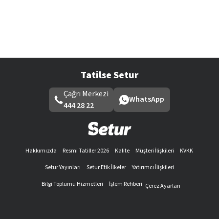
Tatilse Setur
Çağrı Merkezi
WhatsApp
444 28 22
Hakkımızda
Resmi Tatiller 2026
Kalite
Müşteri İlişkileri
KVKK
Setur Yayınları
Setur Etik İlkeler
Yatırımcı İlişkileri
Bilgi Toplumu Hizmetleri
İşlem Rehberi
Çerez Ayarları