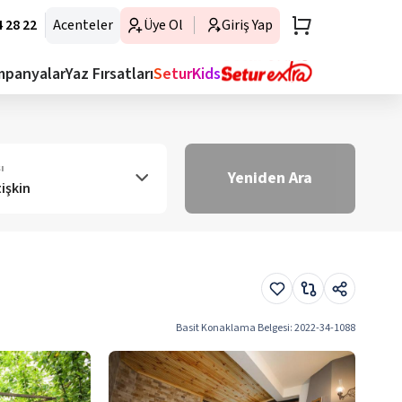
 28 22
Acenteler
Üye Ol
Giriş Yap
mpanyalar
Yaz Fırsatları
SeturKids
ı
Yeniden Ara
tişkin
Basit Konaklama Belgesi
:
2022-34-1088