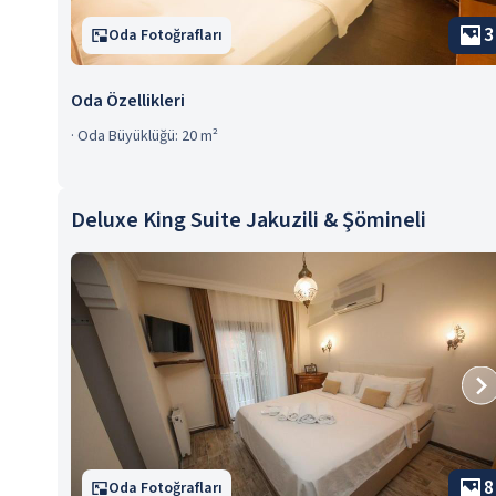
3
Oda Fotoğrafları
Oda Özellikleri
·
Oda Büyüklüğü: 20 m²
Deluxe King Suite Jakuzili & Şömineli
8
Oda Fotoğrafları