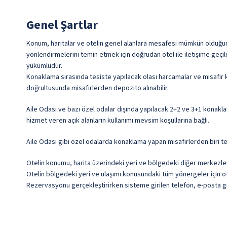
Enerji İçecekleri
Genel Şartlar
Şişeli İçecekler
Konum, haritalar ve otelin genel alanlara mesafesi mümkün olduğunca
Yabancı Alkollü İçecek
yönlendirmelerini temin etmek için doğrudan otel ile iletişime geç
yükümlüdür.
Konaklama sırasında tesiste yapılacak olası harcamalar ve misafir k
doğrultusunda misafirlerden depozito alınabilir.
Aile Odası ve bazı özel odalar dışında yapılacak 2+2 ve 3+1 konakla
hizmet veren açık alanların kullanımı mevsim koşullarına bağlı.
Aile Odası gibi özel odalarda konaklama yapan misafirlerden biri te
Otelin konumu, harita üzerindeki yeri ve bölgedeki diğer merkezlere 
Otelin bölgedeki yeri ve ulaşımı konusundaki tüm yönergeler için ote
Rezervasyonu gerçekleştirirken sisteme girilen telefon, e-posta gib