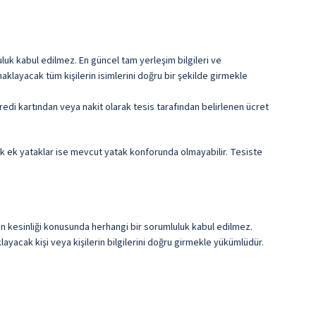
ile belirtilen özellikler ücretlidir.
Restoran
Türk Kahvesi
luk kabul edilmez. En güncel tam yerleşim bilgileri ve
klayacak tüm kişilerin isimlerini doğru bir şekilde girmekle
ile belirtilen özellikler ücretlidir.
edi kartından veya nakit olarak tesis tarafından belirlenen ücret
cek ek yataklar ise mevcut yatak konforunda olmayabilir. Tesiste
erin kesinliği konusunda herhangi bir sorumluluk kabul edilmez.
ayacak kişi veya kişilerin bilgilerini doğru girmekle yükümlüdür.