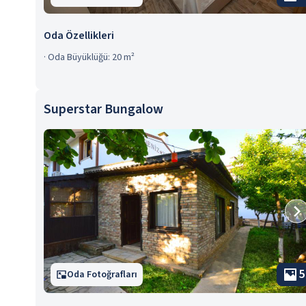
Oda Özellikleri
·
Oda Büyüklüğü: 20 m²
Superstar Bungalow
5
Oda Fotoğrafları