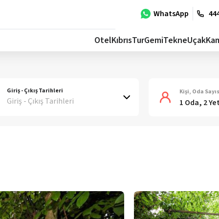
WhatsApp
444
Otel
Kıbrıs
Tur
Gemi
Tekne
Uçak
Ka
Giriş - Çıkış Tarihleri
Kişi, Oda Sayıs
Giriş - Çıkış Tarihleri
1 Oda, 2 Ye