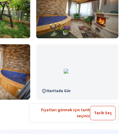
Haritada Gör
Fiyatları görmek için tarih
Tarih Seç
seçiniz