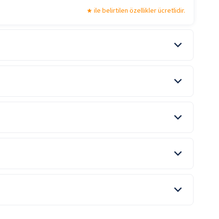
ile belirtilen özellikler ücretlidir.
Tekne Turu
ile belirtilen özellikler ücretlidir.
ile belirtilen özellikler ücretlidir.