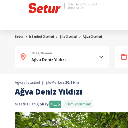
Setur Servis Turistik A.Ş.
Belge No: 728
Setur
İstanbul Otelleri
Şile Otelleri
Ağva Otelleri
Otel / Konum
Ağva / İstanbul
|
Şile
Merkez:
20.9
km
Ağva Deniz Yıldızı
4.1
/5
Misafir Puanı
Çok iyi
Tüm Yorumlar