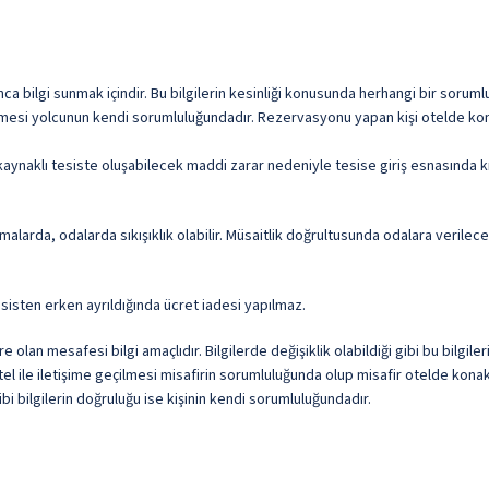
Kahvaltı Salonu
Taze Sıkılmış Meyve Suları
 bilgi sunmak içindir. Bu bilgilerin kesinliği konusunda herhangi bir sorumlu
Yerli Alkollü İçecek
ilmesi yolcunun kendi sorumluluğundadır. Rezervasyonu yapan kişi otelde kona
aynaklı tesiste oluşabilecek maddi zarar nedeniyle tesise giriş esnasında kr
malarda, odalarda sıkışıklık olabilir. Müsaitlik doğrultusunda odalara verile
sisten erken ayrıldığında ücret iadesi yapılmaz.
olan mesafesi bilgi amaçlıdır. Bilgilerde değişiklik olabildiği gibi bu bilgil
l ile iletişime geçilmesi misafirin sorumluluğunda olup misafir otelde konakl
i bilgilerin doğruluğu ise kişinin kendi sorumluluğundadır.