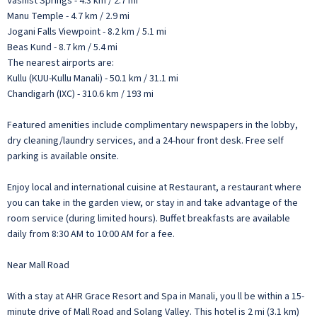
Vashist Springs - 4.3 km / 2.7 mi
Manu Temple - 4.7 km / 2.9 mi
Jogani Falls Viewpoint - 8.2 km / 5.1 mi
Beas Kund - 8.7 km / 5.4 mi
The nearest airports are:
Kullu (KUU-Kullu Manali) - 50.1 km / 31.1 mi
Chandigarh (IXC) - 310.6 km / 193 mi
Featured amenities include complimentary newspapers in the lobby,
dry cleaning/laundry services, and a 24-hour front desk. Free self
parking is available onsite.
Enjoy local and international cuisine at Restaurant, a restaurant where
you can take in the garden view, or stay in and take advantage of the
room service (during limited hours). Buffet breakfasts are available
daily from 8:30 AM to 10:00 AM for a fee.
Near Mall Road
With a stay at AHR Grace Resort and Spa in Manali, you ll be within a 15-
minute drive of Mall Road and Solang Valley. This hotel is 2 mi (3.1 km)