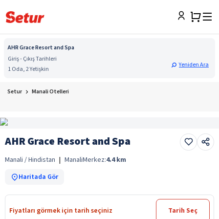
AHR Grace Resort and Spa
Giriş - Çıkış Tarihleri
Yeniden Ara
1 Oda, 2 Yetişkin
Setur
Manali Otelleri
AHR Grace Resort and Spa
Manali / Hindistan
|
Manali
Merkez:
4.4
km
Haritada Gör
Fiyatları görmek için tarih seçiniz
Tarih Seç