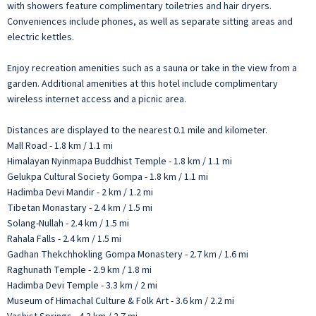
with showers feature complimentary toiletries and hair dryers.
Conveniences include phones, as well as separate sitting areas and
electric kettles.
Enjoy recreation amenities such as a sauna or take in the view from a
garden. Additional amenities at this hotel include complimentary
wireless internet access and a picnic area.
Distances are displayed to the nearest 0.1 mile and kilometer.
Mall Road - 1.8 km / 1.1 mi
Himalayan Nyinmapa Buddhist Temple - 1.8 km / 1.1 mi
Gelukpa Cultural Society Gompa - 1.8 km / 1.1 mi
Hadimba Devi Mandir - 2 km / 1.2 mi
Tibetan Monastary - 2.4 km / 1.5 mi
Solang-Nullah - 2.4 km / 1.5 mi
Rahala Falls - 2.4 km / 1.5 mi
Gadhan Thekchhokling Gompa Monastery - 2.7 km / 1.6 mi
Raghunath Temple - 2.9 km / 1.8 mi
Hadimba Devi Temple - 3.3 km / 2 mi
Museum of Himachal Culture & Folk Art - 3.6 km / 2.2 mi