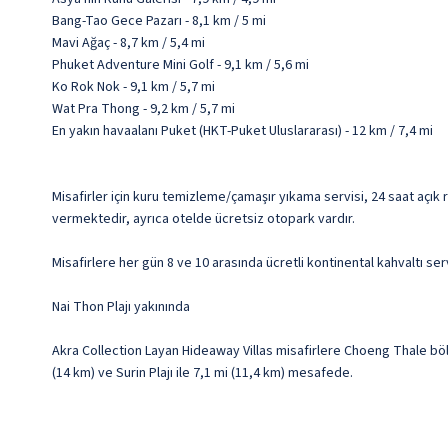
Bang-Tao Gece Pazarı - 8,1 km / 5 mi
Mavi Ağaç - 8,7 km / 5,4 mi
Phuket Adventure Mini Golf - 9,1 km / 5,6 mi
Ko Rok Nok - 9,1 km / 5,7 mi
Wat Pra Thong - 9,2 km / 5,7 mi
En yakın havaalanı Puket (HKT-Puket Uluslararası) - 12 km / 7,4 mi
Misafirler için kuru temizleme/çamaşır yıkama servisi, 24 saat açık 
vermektedir, ayrıca otelde ücretsiz otopark vardır.
Misafirlere her gün 8 ve 10 arasında ücretli kontinental kahvaltı ser
Nai Thon Plajı yakınında
Akra Collection Layan Hideaway Villas misafirlere Choeng Thale bölg
(14 km) ve Surin Plajı ile 7,1 mi (11,4 km) mesafede.