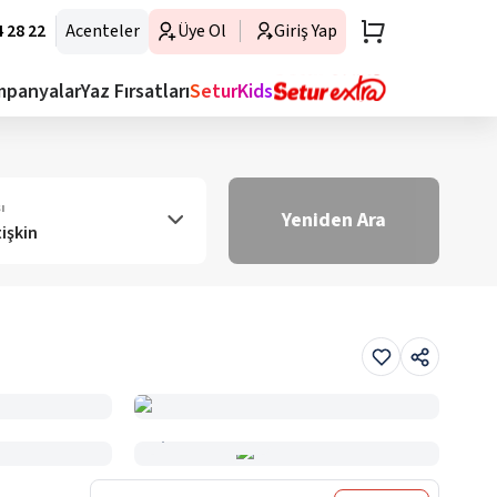
 28 22
Acenteler
Üye Ol
Giriş Yap
mpanyalar
Yaz Fırsatları
SeturKids
ı
Yeniden Ara
tişkin
Haritada Gör