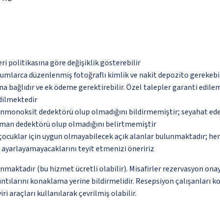
eri politikasına göre değişiklik gösterebilir
urumlarca düzenlenmiş fotoğraflı kimlik ve nakit depozito gerekebi
na bağlıdır ve ek ödeme gerektirebilir. Özel talepler garanti edile
edilmektedir
monoksit dedektörü olup olmadığını bildirmemiştir; seyahat ederke
uman dedektörü olup olmadığını belirtmemiştir
çocuklar için uygun olmayabilecek açık alanlar bulunmaktadır; he
p ayarlayamayacaklarını teyit etmenizi öneririz
nmaktadır (bu hizmet ücretli olabilir). Misafirler rezervasyon onayı
ntılarını konaklama yerine bildirmelidir. Resepsiyon çalışanları ko
i araçları kullanılarak çevrilmiş olabilir.