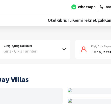
WhatsApp
444
Otel
Kıbrıs
Tur
Gemi
Tekne
Uçak
Ka
Giriş - Çıkış Tarihleri
Kişi, Oda Sayıs
Giriş - Çıkış Tarihleri
1 Oda, 2 Ye
ay Villas