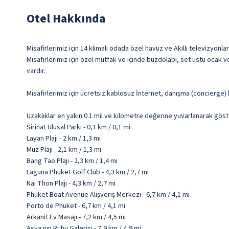
Otel Hakkında
Misafirlerimiz için 14 klimalı odada özel havuz ve Akıllı televizyon
Misafirlerimiz için özel mutfak ve içinde buzdolabı, set üstü ocak ve 
vardır.
Misafirlerimiz için ücretsiz kablosuz İnternet, danışma (concierge
Uzaklıklar en yakın 0.1 mil ve kilometre değerine yuvarlanarak göst
Sirinat Ulusal Parkı - 0,1 km / 0,1 mi
Layan Plajı - 2 km / 1,3 mi
Muz Plajı - 2,1 km / 1,3 mi
Bang Tao Plajı - 2,3 km / 1,4 mi
Laguna Phuket Golf Club - 4,3 km / 2,7 mi
Nai Thon Plajı - 4,3 km / 2,7 mi
Phuket Boat Avenue Alışveriş Merkezi - 6,7 km / 4,1 mi
Porto de Phuket - 6,7 km / 4,1 mi
Arkanit Ev Masajı - 7,2 km / 4,5 mi
Asya nın Ruhu Galerisi - 7,9 km / 4,9 mi