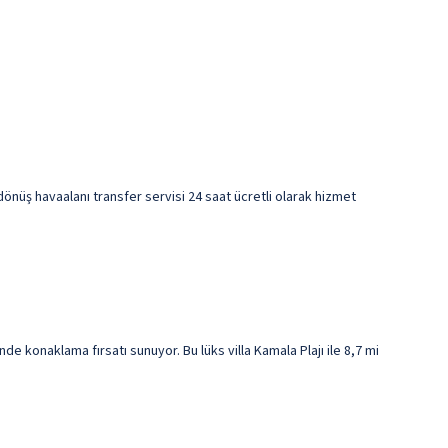
-dönüş havaalanı transfer servisi 24 saat ücretli olarak hizmet
e konaklama fırsatı sunuyor. Bu lüks villa Kamala Plajı ile 8,7 mi