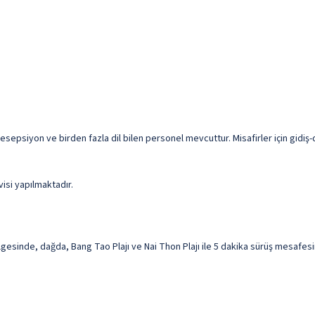
resepsiyon ve birden fazla dil bilen personel mevcuttur. Misafirler için gidiş
visi yapılmaktadır.
esinde, dağda, Bang Tao Plajı ve Nai Thon Plajı ile 5 dakika sürüş mesafesind