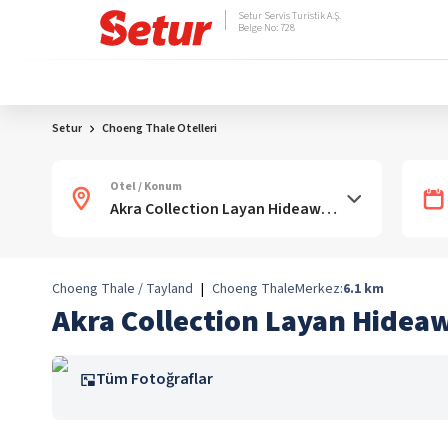
Setur Servis Turistik A.Ş.
Belge No: 728
Setur
Choeng Thale Otelleri
Otel / Konum
Choeng Thale / Tayland
|
Choeng Thale
Merkez:
6.1
km
Akra Collection Layan Hideaw
Tüm Fotoğraflar