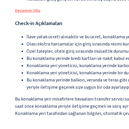
Devamını Oku
Check-in Açıklamaları
İlave yatak ücreti alınabilir ve bu ücret, konaklama y
Olası ekstra harcamalar için giriş sırasında resmi k
Özel talepler, otele giriş sırasında müsaitlik durumu
Bu konaklama yerinde kredi kartları ve nakit kabul 
Konaklama yeri yöneticisi, konaklama yerinde karbon
Konaklama yeri yöneticisi, konaklama yerinde bir d
Bu konaklama yerinde balkon, veranda ve teras gibi 
yeriyle iletişime geçerek size uygun bir oda ayarlayı
Bu konaklama yeri misafirlere havaalanı transfer servisi su
saat önce konaklama yeriyle iletişime geçmeli ve varış ayrı
Konaklama yeri tarafından sağlanan bilgiler, otomatik çevir