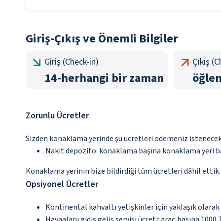
Giriş-Çıkış ve Önemli Bilgiler
Giriş (Check-in)
Çıkış (
14
-
herhangi bir zaman
öğle
Zorunlu Ücretler
Sizden konaklama yerinde şu ücretleri ödemeniz istenecektir
Nakit depozito: konaklama başına konaklama yeri 
Konaklama yerinin bize bildirdiği tüm ücretleri dâhil ettik.
Opsiyonel Ücretler
Kontinental kahvaltı yetişkinler için yaklaşık olarak
Havaalanı gidiş geliş servisi ücreti: araç başına 1000